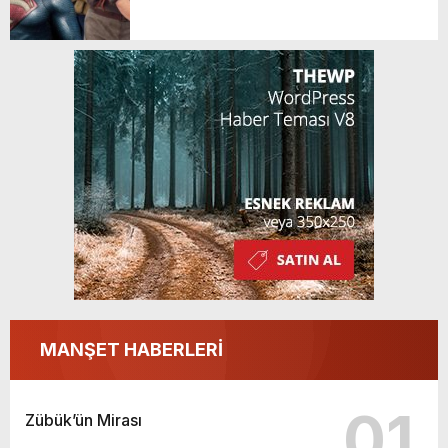
GERÇEKLEŞTİ
MANŞET HABERLERİ
01
Zübük’ün Mirası