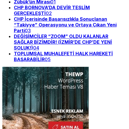
Zübük’ün Mirası
01
CHP BORNOVA’DA DEVİR TESLİM
GERÇEKLEŞTİ
02
CHP İçerisinde Başarısızlıkla Sonuçlanan
“Takiyye” Operasyonu ve Ortaya Çıkan Yeni
Parti
03
DEĞİŞİMCİLER “ZOOM” OLDU KALANLAR
SAĞLAR BİZİMDİR! (İZMİR’DE CHP’DE YENİ
SOLUK!)
04
TOPLUMSAL MUHALEFETİ HALK HAREKETİ
BAŞARABİLİR
05