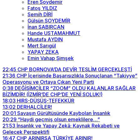
Eren Soydemir
Fatoş YILDIZ
Semih DİRİ
Gülsün SOYDEMİR
İnan SABIRCAN
Hande USTAMAHMUT
Mustafa AYDIN
Mert Sarıgül
YAPAY ZEKA
Emin Vahap Şimşek
22:45
CHP BORNOVA’DA DEVİR TESLİM GERÇEKLEŞTİ
21:36
CHP İçerisinde Başarısızlıkla Sonuçlanan “Takiyye”
Operasyonu ve Ortaya Çıkan Yeni Parti
0:38
DEĞİŞİMCİLER “ZOOM” OLDU KALANLAR SAĞLAR
BİZİMDİR! (İZMİR’DE CHP’DE YENİ SOLUK!)
18:03
HIRS-DÜŞÜŞ-TEFEKKÜR
13:02
DERHALCİLER!
20:01
Savaşın Gürültüsünde Kaybolan İnsanlık
20:29
“Haydi geçmiş olsun emeklilere…”
21:53
İnsanlık ve Yapay Zekâ: Kaynak Rekabeti ve
Gelecek Perspektifi
16:47
CHP ARINIRSA TÜRKİYE ARINIR!