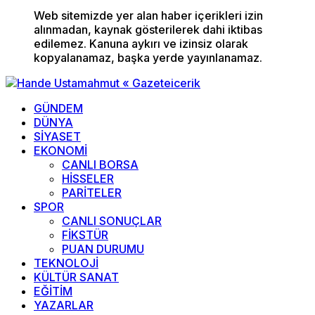
Web sitemizde yer alan haber içerikleri izin
alınmadan, kaynak gösterilerek dahi iktibas
edilemez. Kanuna aykırı ve izinsiz olarak
kopyalanamaz, başka yerde yayınlanamaz.
GÜNDEM
DÜNYA
SİYASET
EKONOMİ
CANLI BORSA
HİSSELER
PARİTELER
SPOR
CANLI SONUÇLAR
FİKSTÜR
PUAN DURUMU
TEKNOLOJİ
KÜLTÜR SANAT
EĞİTİM
YAZARLAR