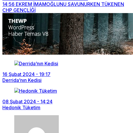
14:56
EKREM İMAMOĞLUNU SAVUNURKEN TÜKENEN
CHP GENÇLİĞİ
16 Şubat 2024 - 19:17
Derrida’nın Kedisi
08 Şubat 2024 - 14:24
Hedonik Tüketim