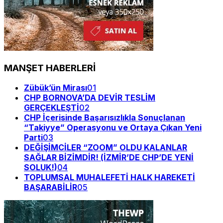
MANŞET HABERLERİ
Zübük’ün Mirası
01
CHP BORNOVA’DA DEVİR TESLİM
GERÇEKLEŞTİ
02
CHP İçerisinde Başarısızlıkla Sonuçlanan
“Takiyye” Operasyonu ve Ortaya Çıkan Yeni
Parti
03
DEĞİŞİMCİLER “ZOOM” OLDU KALANLAR
SAĞLAR BİZİMDİR! (İZMİR’DE CHP’DE YENİ
SOLUK!)
04
TOPLUMSAL MUHALEFETİ HALK HAREKETİ
BAŞARABİLİR
05