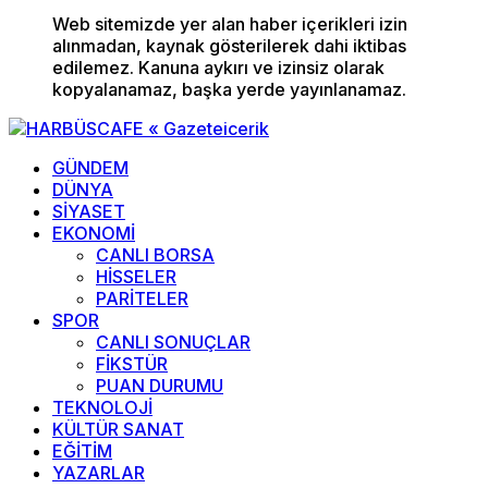
Web sitemizde yer alan haber içerikleri izin
alınmadan, kaynak gösterilerek dahi iktibas
edilemez. Kanuna aykırı ve izinsiz olarak
kopyalanamaz, başka yerde yayınlanamaz.
GÜNDEM
DÜNYA
SİYASET
EKONOMİ
CANLI BORSA
HİSSELER
PARİTELER
SPOR
CANLI SONUÇLAR
FİKSTÜR
PUAN DURUMU
TEKNOLOJİ
KÜLTÜR SANAT
EĞİTİM
YAZARLAR