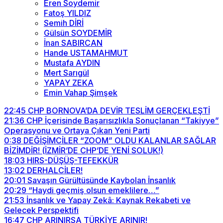
Eren Soydemir
Fatoş YILDIZ
Semih DİRİ
Gülsün SOYDEMİR
İnan SABIRCAN
Hande USTAMAHMUT
Mustafa AYDIN
Mert Sarıgül
YAPAY ZEKA
Emin Vahap Şimşek
22:45
CHP BORNOVA’DA DEVİR TESLİM GERÇEKLEŞTİ
21:36
CHP İçerisinde Başarısızlıkla Sonuçlanan “Takiyye”
Operasyonu ve Ortaya Çıkan Yeni Parti
0:38
DEĞİŞİMCİLER “ZOOM” OLDU KALANLAR SAĞLAR
BİZİMDİR! (İZMİR’DE CHP’DE YENİ SOLUK!)
18:03
HIRS-DÜŞÜŞ-TEFEKKÜR
13:02
DERHALCİLER!
20:01
Savaşın Gürültüsünde Kaybolan İnsanlık
20:29
“Haydi geçmiş olsun emeklilere…”
21:53
İnsanlık ve Yapay Zekâ: Kaynak Rekabeti ve
Gelecek Perspektifi
16:47
CHP ARINIRSA TÜRKİYE ARINIR!