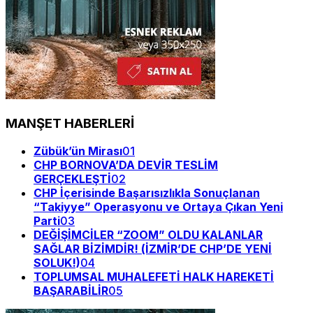
MANŞET HABERLERİ
Zübük’ün Mirası
01
CHP BORNOVA’DA DEVİR TESLİM
GERÇEKLEŞTİ
02
CHP İçerisinde Başarısızlıkla Sonuçlanan
“Takiyye” Operasyonu ve Ortaya Çıkan Yeni
Parti
03
DEĞİŞİMCİLER “ZOOM” OLDU KALANLAR
SAĞLAR BİZİMDİR! (İZMİR’DE CHP’DE YENİ
SOLUK!)
04
TOPLUMSAL MUHALEFETİ HALK HAREKETİ
BAŞARABİLİR
05