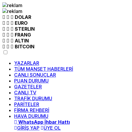
DOLAR
EURO
STERLIN
FRANG
ALTIN
BITCOIN
YAZARLAR
TÜM MANŞET HABERLERİ
CANLI SONUÇLAR
PUAN DURUMU
GAZETELER
CANLI TV
TRAFİK DURUMU
PARİTELER
FİRMA REHBERİ
HAVA DURUMU
WhatsApp İhbar Hattı
GİRİŞ YAP
ÜYE OL