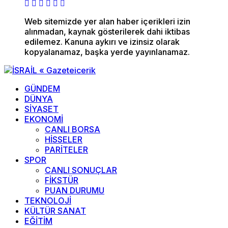
Web sitemizde yer alan haber içerikleri izin
alınmadan, kaynak gösterilerek dahi iktibas
edilemez. Kanuna aykırı ve izinsiz olarak
kopyalanamaz, başka yerde yayınlanamaz.
GÜNDEM
DÜNYA
SİYASET
EKONOMİ
CANLI BORSA
HİSSELER
PARİTELER
SPOR
CANLI SONUÇLAR
FİKSTÜR
PUAN DURUMU
TEKNOLOJİ
KÜLTÜR SANAT
EĞİTİM