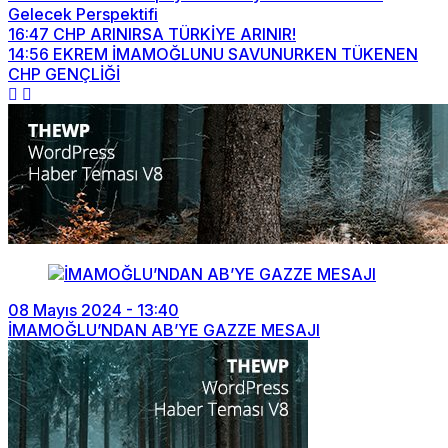
Gelecek Perspektifi
16:47
CHP ARINIRSA TÜRKİYE ARINIR!
14:56
EKREM İMAMOĞLUNU SAVUNURKEN TÜKENEN
CHP GENÇLİĞİ
08 Mayıs 2024 - 13:40
İMAMOĞLU’NDAN AB’YE GAZZE MESAJI