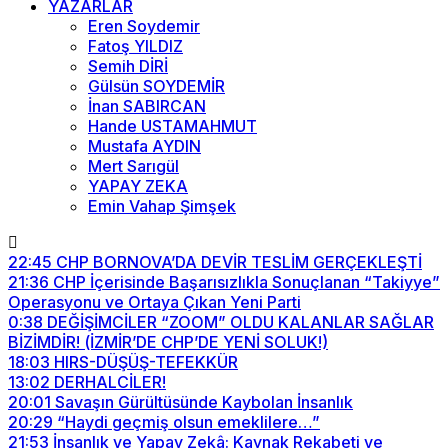
YAZARLAR
Eren Soydemir
Fatoş YILDIZ
Semih DİRİ
Gülsün SOYDEMİR
İnan SABIRCAN
Hande USTAMAHMUT
Mustafa AYDIN
Mert Sarıgül
YAPAY ZEKA
Emin Vahap Şimşek
22:45
CHP BORNOVA’DA DEVİR TESLİM GERÇEKLEŞTİ
21:36
CHP İçerisinde Başarısızlıkla Sonuçlanan “Takiyye”
Operasyonu ve Ortaya Çıkan Yeni Parti
0:38
DEĞİŞİMCİLER “ZOOM” OLDU KALANLAR SAĞLAR
BİZİMDİR! (İZMİR’DE CHP’DE YENİ SOLUK!)
18:03
HIRS-DÜŞÜŞ-TEFEKKÜR
13:02
DERHALCİLER!
20:01
Savaşın Gürültüsünde Kaybolan İnsanlık
20:29
“Haydi geçmiş olsun emeklilere…”
21:53
İnsanlık ve Yapay Zekâ: Kaynak Rekabeti ve