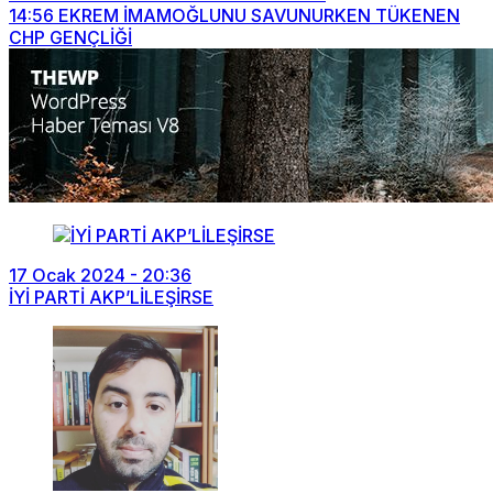
14:56
EKREM İMAMOĞLUNU SAVUNURKEN TÜKENEN
CHP GENÇLİĞİ
17 Ocak 2024 - 20:36
İYİ PARTİ AKP’LİLEŞİRSE