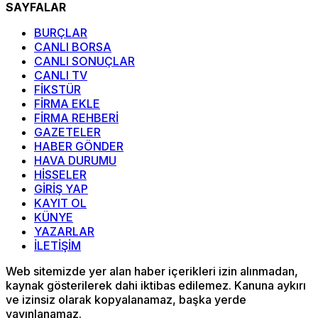
SAYFALAR
BURÇLAR
CANLI BORSA
CANLI SONUÇLAR
CANLI TV
FİKSTÜR
FİRMA EKLE
FİRMA REHBERİ
GAZETELER
HABER GÖNDER
HAVA DURUMU
HİSSELER
GİRİŞ YAP
KAYIT OL
KÜNYE
YAZARLAR
İLETİŞİM
Web sitemizde yer alan haber içerikleri izin alınmadan,
kaynak gösterilerek dahi iktibas edilemez. Kanuna aykırı
ve izinsiz olarak kopyalanamaz, başka yerde
yayınlanamaz.