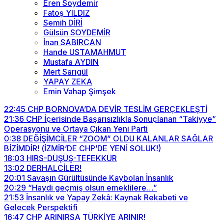
Eren Soydemir
Fatoş YILDIZ
Semih DİRİ
Gülsün SOYDEMİR
İnan SABIRCAN
Hande USTAMAHMUT
Mustafa AYDIN
Mert Sarıgül
YAPAY ZEKA
Emin Vahap Şimşek
22:45
CHP BORNOVA’DA DEVİR TESLİM GERÇEKLEŞTİ
21:36
CHP İçerisinde Başarısızlıkla Sonuçlanan “Takiyye”
Operasyonu ve Ortaya Çıkan Yeni Parti
0:38
DEĞİŞİMCİLER “ZOOM” OLDU KALANLAR SAĞLAR
BİZİMDİR! (İZMİR’DE CHP’DE YENİ SOLUK!)
18:03
HIRS-DÜŞÜŞ-TEFEKKÜR
13:02
DERHALCİLER!
20:01
Savaşın Gürültüsünde Kaybolan İnsanlık
20:29
“Haydi geçmiş olsun emeklilere…”
21:53
İnsanlık ve Yapay Zekâ: Kaynak Rekabeti ve
Gelecek Perspektifi
16:47
CHP ARINIRSA TÜRKİYE ARINIR!