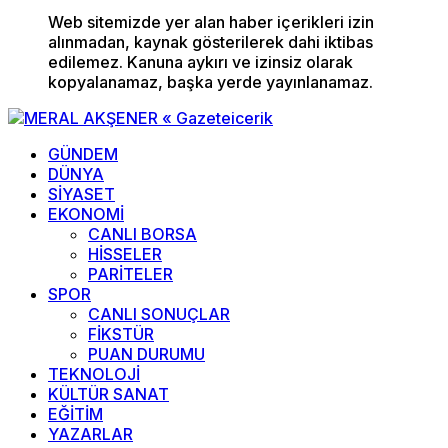
Web sitemizde yer alan haber içerikleri izin
alınmadan, kaynak gösterilerek dahi iktibas
edilemez. Kanuna aykırı ve izinsiz olarak
kopyalanamaz, başka yerde yayınlanamaz.
GÜNDEM
DÜNYA
SİYASET
EKONOMİ
CANLI BORSA
HİSSELER
PARİTELER
SPOR
CANLI SONUÇLAR
FİKSTÜR
PUAN DURUMU
TEKNOLOJİ
KÜLTÜR SANAT
EĞİTİM
YAZARLAR