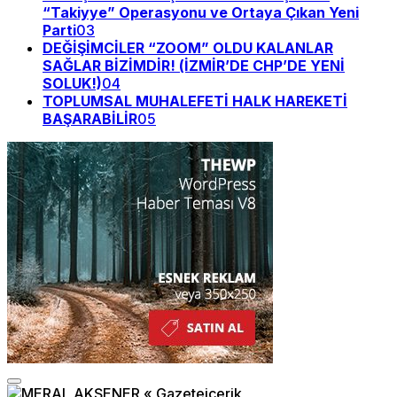
“Takiyye” Operasyonu ve Ortaya Çıkan Yeni
Parti
03
DEĞİŞİMCİLER “ZOOM” OLDU KALANLAR
SAĞLAR BİZİMDİR! (İZMİR’DE CHP’DE YENİ
SOLUK!)
04
TOPLUMSAL MUHALEFETİ HALK HAREKETİ
BAŞARABİLİR
05