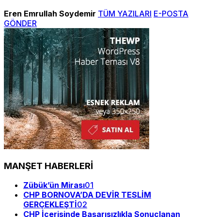
Eren Emrullah Soydemir
TÜM YAZILARI
E-POSTA
GÖNDER
MANŞET HABERLERİ
Zübük’ün Mirası
01
CHP BORNOVA’DA DEVİR TESLİM
GERÇEKLEŞTİ
02
CHP İçerisinde Başarısızlıkla Sonuçlanan