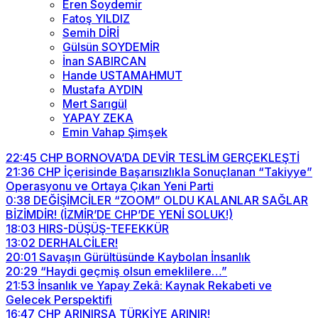
Eren Soydemir
Fatoş YILDIZ
Semih DİRİ
Gülsün SOYDEMİR
İnan SABIRCAN
Hande USTAMAHMUT
Mustafa AYDIN
Mert Sarıgül
YAPAY ZEKA
Emin Vahap Şimşek
22:45
CHP BORNOVA’DA DEVİR TESLİM GERÇEKLEŞTİ
21:36
CHP İçerisinde Başarısızlıkla Sonuçlanan “Takiyye”
Operasyonu ve Ortaya Çıkan Yeni Parti
0:38
DEĞİŞİMCİLER “ZOOM” OLDU KALANLAR SAĞLAR
BİZİMDİR! (İZMİR’DE CHP’DE YENİ SOLUK!)
18:03
HIRS-DÜŞÜŞ-TEFEKKÜR
13:02
DERHALCİLER!
20:01
Savaşın Gürültüsünde Kaybolan İnsanlık
20:29
“Haydi geçmiş olsun emeklilere…”
21:53
İnsanlık ve Yapay Zekâ: Kaynak Rekabeti ve
Gelecek Perspektifi
16:47
CHP ARINIRSA TÜRKİYE ARINIR!