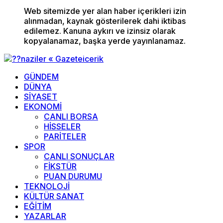
Web sitemizde yer alan haber içerikleri izin
alınmadan, kaynak gösterilerek dahi iktibas
edilemez. Kanuna aykırı ve izinsiz olarak
kopyalanamaz, başka yerde yayınlanamaz.
GÜNDEM
DÜNYA
SİYASET
EKONOMİ
CANLI BORSA
HİSSELER
PARİTELER
SPOR
CANLI SONUÇLAR
FİKSTÜR
PUAN DURUMU
TEKNOLOJİ
KÜLTÜR SANAT
EĞİTİM
YAZARLAR