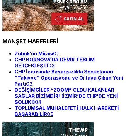
MANŞET HABERLERİ
Zübük’ün Mirası
01
CHP BORNOVA’DA DEVİR TESLİM
GERÇEKLEŞTİ
02
CHP İçerisinde Başarısızlıkla Sonuçlanan
“Takiyye” Operasyonu ve Ortaya Çıkan Yeni
Parti
03
DEĞİŞİMCİLER “ZOOM” OLDU KALANLAR
SAĞLAR BİZİMDİR! (İZMİR’DE CHP’DE YENİ
SOLUK!)
04
TOPLUMSAL MUHALEFETİ HALK HAREKETİ
BAŞARABİLİR
05