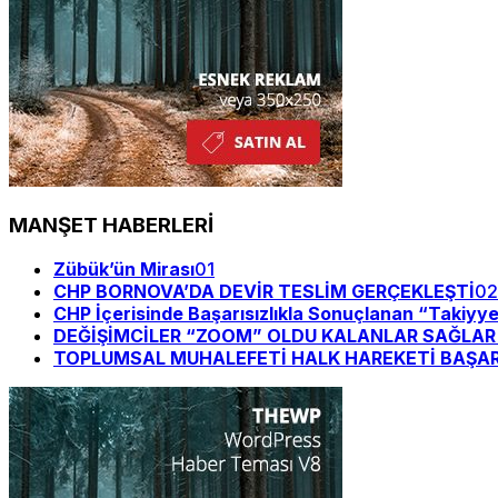
MANŞET HABERLERİ
Zübük’ün Mirası
01
CHP BORNOVA’DA DEVİR TESLİM GERÇEKLEŞTİ
02
CHP İçerisinde Başarısızlıkla Sonuçlanan “Takiyy
DEĞİŞİMCİLER “ZOOM” OLDU KALANLAR SAĞLAR Bİ
TOPLUMSAL MUHALEFETİ HALK HAREKETİ BAŞAR