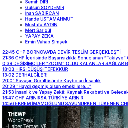
Semih DİRİ
Gülsün SOYDEMİR
İnan SABIRCAN
Hande USTAMAHMUT
Mustafa AYDIN
Mert Sarıgül
YAPAY ZEKA
Emin Vahap Şimşek
22:45
CHP BORNOVA’DA DEVİR TESLİM GERÇEKLEŞTİ
21:36
CHP İçerisinde Başarısızlıkla Sonuçlanan “Takiyye”
0:38
DEĞİŞİMCİLER “ZOOM” OLDU KALANLAR SAĞLAR BİZİ
18:03
HIRS-DÜŞÜŞ-TEFEKKÜR
13:02
DERHALCİLER!
20:01
Savaşın Gürültüsünde Kaybolan İnsanlık
20:29
“Haydi geçmiş olsun emeklilere…”
21:53
İnsanlık ve Yapay Zekâ: Kaynak Rekabeti ve Gelecek
16:47
CHP ARINIRSA TÜRKİYE ARINIR!
14:56
EKREM İMAMOĞLUNU SAVUNURKEN TÜKENEN CHP