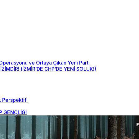
 Operasyonu ve Ortaya Çıkan Yeni Parti
MDİR! (İZMİR’DE CHP’DE YENİ SOLUK!)
 Perspektifi
 GENÇLİĞİ