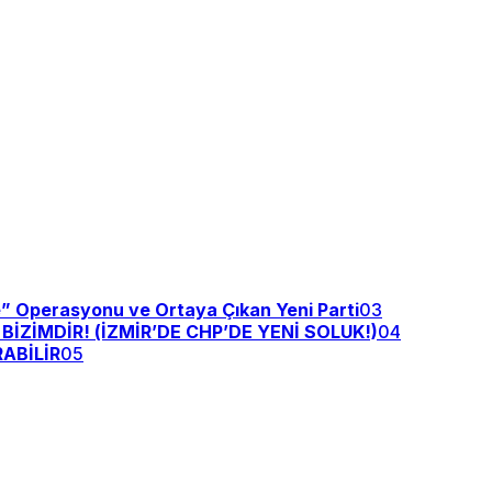
e” Operasyonu ve Ortaya Çıkan Yeni Parti
03
ZİMDİR! (İZMİR’DE CHP’DE YENİ SOLUK!)
04
ABİLİR
05