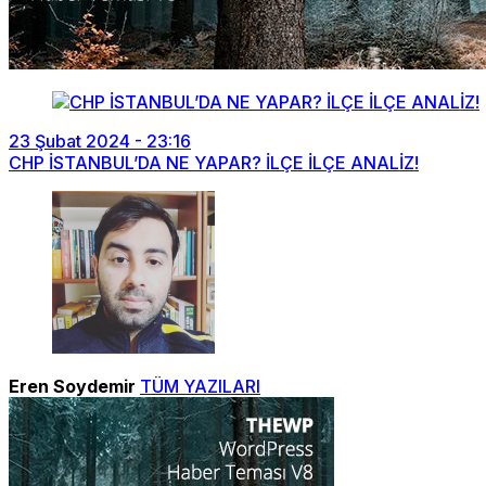
23 Şubat 2024 - 23:16
CHP İSTANBUL’DA NE YAPAR? İLÇE İLÇE ANALİZ!
Eren Soydemir
TÜM YAZILARI