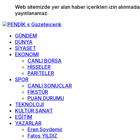
Web sitemizde yer alan haber içerikleri izin alınmad
yayınlanamaz.
GÜNDEM
DÜNYA
SİYASET
EKONOMİ
CANLI BORSA
HİSSELER
PARİTELER
SPOR
CANLI SONUÇLAR
FİKSTÜR
PUAN DURUMU
TEKNOLOJİ
KÜLTÜR SANAT
EĞİTİM
YAZARLAR
Eren Soydemir
Fatoş YILDIZ