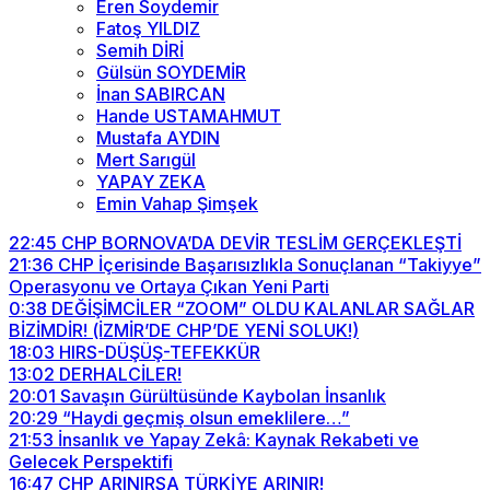
Eren Soydemir
Fatoş YILDIZ
Semih DİRİ
Gülsün SOYDEMİR
İnan SABIRCAN
Hande USTAMAHMUT
Mustafa AYDIN
Mert Sarıgül
YAPAY ZEKA
Emin Vahap Şimşek
22:45
CHP BORNOVA’DA DEVİR TESLİM GERÇEKLEŞTİ
21:36
CHP İçerisinde Başarısızlıkla Sonuçlanan “Takiyye”
Operasyonu ve Ortaya Çıkan Yeni Parti
0:38
DEĞİŞİMCİLER “ZOOM” OLDU KALANLAR SAĞLAR
BİZİMDİR! (İZMİR’DE CHP’DE YENİ SOLUK!)
18:03
HIRS-DÜŞÜŞ-TEFEKKÜR
13:02
DERHALCİLER!
20:01
Savaşın Gürültüsünde Kaybolan İnsanlık
20:29
“Haydi geçmiş olsun emeklilere…”
21:53
İnsanlık ve Yapay Zekâ: Kaynak Rekabeti ve
Gelecek Perspektifi
16:47
CHP ARINIRSA TÜRKİYE ARINIR!