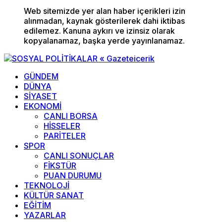
Web sitemizde yer alan haber içerikleri izin
alınmadan, kaynak gösterilerek dahi iktibas
edilemez. Kanuna aykırı ve izinsiz olarak
kopyalanamaz, başka yerde yayınlanamaz.
GÜNDEM
DÜNYA
SİYASET
EKONOMİ
CANLI BORSA
HİSSELER
PARİTELER
SPOR
CANLI SONUÇLAR
FİKSTÜR
PUAN DURUMU
TEKNOLOJİ
KÜLTÜR SANAT
EĞİTİM
YAZARLAR