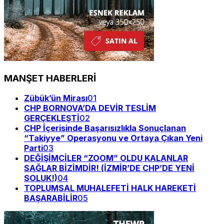
MANŞET HABERLERİ
Zübük’ün Mirası
01
CHP BORNOVA’DA DEVİR TESLİM
GERÇEKLEŞTİ
02
CHP İçerisinde Başarısızlıkla Sonuçlanan
“Takiyye” Operasyonu ve Ortaya Çıkan Yeni
Parti
03
DEĞİŞİMCİLER “ZOOM” OLDU KALANLAR
SAĞLAR BİZİMDİR! (İZMİR’DE CHP’DE YENİ
SOLUK!)
04
TOPLUMSAL MUHALEFETİ HALK HAREKETİ
BAŞARABİLİR
05