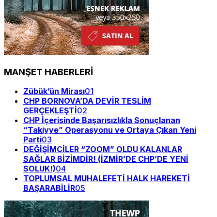
MANŞET HABERLERİ
Zübük’ün Mirası
01
CHP BORNOVA’DA DEVİR TESLİM
GERÇEKLEŞTİ
02
CHP İçerisinde Başarısızlıkla Sonuçlanan
“Takiyye” Operasyonu ve Ortaya Çıkan Yeni
Parti
03
DEĞİŞİMCİLER “ZOOM” OLDU KALANLAR
SAĞLAR BİZİMDİR! (İZMİR’DE CHP’DE YENİ
SOLUK!)
04
TOPLUMSAL MUHALEFETİ HALK HAREKETİ
BAŞARABİLİR
05