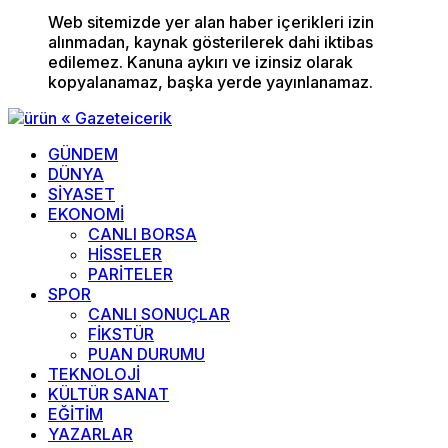
Web sitemizde yer alan haber içerikleri izin
alınmadan, kaynak gösterilerek dahi iktibas
edilemez. Kanuna aykırı ve izinsiz olarak
kopyalanamaz, başka yerde yayınlanamaz.
GÜNDEM
DÜNYA
SİYASET
EKONOMİ
CANLI BORSA
HİSSELER
PARİTELER
SPOR
CANLI SONUÇLAR
FİKSTÜR
PUAN DURUMU
TEKNOLOJİ
KÜLTÜR SANAT
EĞİTİM
YAZARLAR