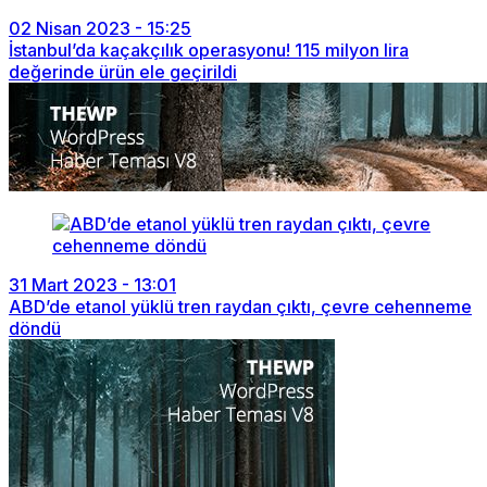
02 Nisan 2023 - 15:25
İstanbul’da kaçakçılık operasyonu! 115 milyon lira
değerinde ürün ele geçirildi
31 Mart 2023 - 13:01
ABD’de etanol yüklü tren raydan çıktı, çevre cehenneme
döndü