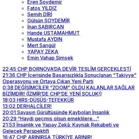
Eren Soydemir
Fatoş YILDIZ
Semih DİRİ
Gülsün SOYDEMİR
İnan SABIRCAN
Hande USTAMAHMUT
Mustafa AYDIN
Mert Sarıgül
YAPAY ZEKA
Emin Vahap Şimşek
22:45
CHP BORNOVA’DA DEVİR TESLİM GERÇEKLEŞTİ
21:36
CHP İçerisinde Başarısızlıkla Sonuçlanan “Takiyye”
Operasyonu ve Ortaya Çıkan Yeni Parti
0:38
DEĞİŞİMCİLER “ZOOM” OLDU KALANLAR SAĞLAR
BİZİMDİR! (İZMİR’DE CHP’DE YENİ SOLUK!)
18:03
HIRS-DÜŞÜŞ-TEFEKKÜR
13:02
DERHALCİLER!
20:01
Savaşın Gürültüsünde Kaybolan İnsanlık
20:29
“Haydi geçmiş olsun emeklilere…”
21:53
İnsanlık ve Yapay Zekâ: Kaynak Rekabeti ve
Gelecek Perspektifi
16:47
CHP ARINIRSA TÜRKİYE ARINIR!