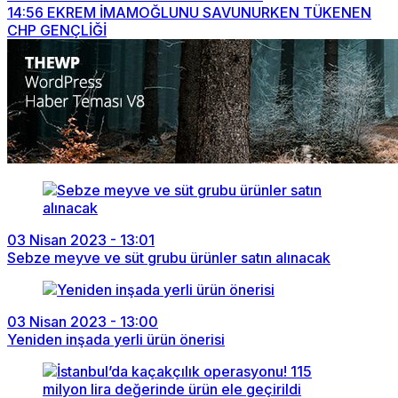
14:56
EKREM İMAMOĞLUNU SAVUNURKEN TÜKENEN
CHP GENÇLİĞİ
03 Nisan 2023 - 13:01
Sebze meyve ve süt grubu ürünler satın alınacak
03 Nisan 2023 - 13:00
Yeniden inşada yerli ürün önerisi