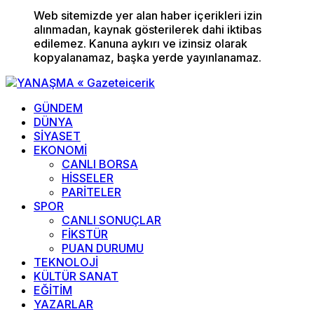
Web sitemizde yer alan haber içerikleri izin
alınmadan, kaynak gösterilerek dahi iktibas
edilemez. Kanuna aykırı ve izinsiz olarak
kopyalanamaz, başka yerde yayınlanamaz.
GÜNDEM
DÜNYA
SİYASET
EKONOMİ
CANLI BORSA
HİSSELER
PARİTELER
SPOR
CANLI SONUÇLAR
FİKSTÜR
PUAN DURUMU
TEKNOLOJİ
KÜLTÜR SANAT
EĞİTİM
YAZARLAR