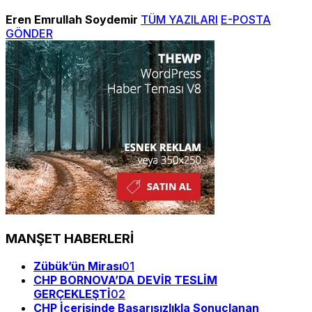
Eren Emrullah Soydemir
TÜM YAZILARI
E-POSTA
GÖNDER
MANŞET HABERLERİ
Zübük’ün Mirası
01
CHP BORNOVA’DA DEVİR TESLİM
GERÇEKLEŞTİ
02
CHP İçerisinde Başarısızlıkla Sonuçlanan