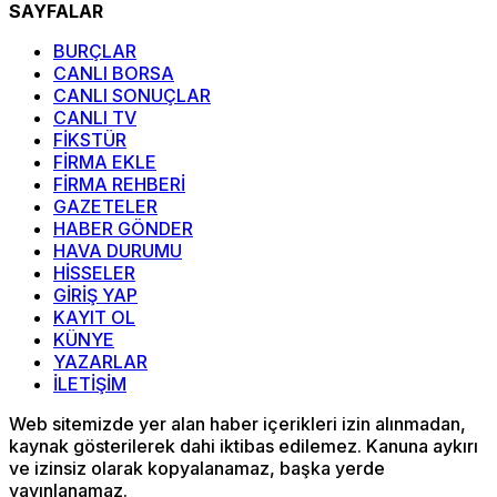
SAYFALAR
BURÇLAR
CANLI BORSA
CANLI SONUÇLAR
CANLI TV
FİKSTÜR
FİRMA EKLE
FİRMA REHBERİ
GAZETELER
HABER GÖNDER
HAVA DURUMU
HİSSELER
GİRİŞ YAP
KAYIT OL
KÜNYE
YAZARLAR
İLETİŞİM
Web sitemizde yer alan haber içerikleri izin alınmadan,
kaynak gösterilerek dahi iktibas edilemez. Kanuna aykırı
ve izinsiz olarak kopyalanamaz, başka yerde
yayınlanamaz.