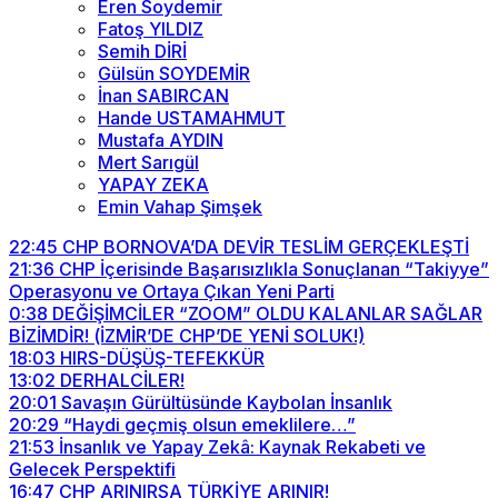
Eren Soydemir
Fatoş YILDIZ
Semih DİRİ
Gülsün SOYDEMİR
İnan SABIRCAN
Hande USTAMAHMUT
Mustafa AYDIN
Mert Sarıgül
YAPAY ZEKA
Emin Vahap Şimşek
22:45
CHP BORNOVA’DA DEVİR TESLİM GERÇEKLEŞTİ
21:36
CHP İçerisinde Başarısızlıkla Sonuçlanan “Takiyye”
Operasyonu ve Ortaya Çıkan Yeni Parti
0:38
DEĞİŞİMCİLER “ZOOM” OLDU KALANLAR SAĞLAR
BİZİMDİR! (İZMİR’DE CHP’DE YENİ SOLUK!)
18:03
HIRS-DÜŞÜŞ-TEFEKKÜR
13:02
DERHALCİLER!
20:01
Savaşın Gürültüsünde Kaybolan İnsanlık
20:29
“Haydi geçmiş olsun emeklilere…”
21:53
İnsanlık ve Yapay Zekâ: Kaynak Rekabeti ve
Gelecek Perspektifi
16:47
CHP ARINIRSA TÜRKİYE ARINIR!