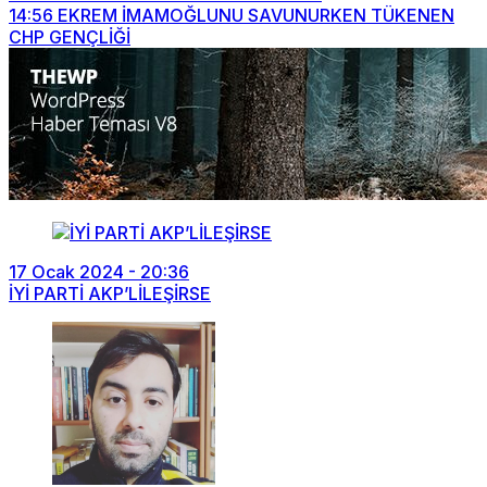
14:56
EKREM İMAMOĞLUNU SAVUNURKEN TÜKENEN
CHP GENÇLİĞİ
17 Ocak 2024 - 20:36
İYİ PARTİ AKP’LİLEŞİRSE