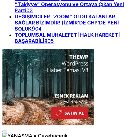
“Takiyye” Operasyonu ve Ortaya Çıkan Yeni
Parti
03
DEĞİŞİMCİLER “ZOOM” OLDU KALANLAR
SAĞLAR BİZİMDİR! (İZMİR’DE CHP’DE YENİ
SOLUK!)
04
TOPLUMSAL MUHALEFETİ HALK HAREKETİ
BAŞARABİLİR
05