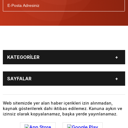
KATEGORİLER
GÜNDEM
DÜNYA
SAYFALAR
SİYASET
EKONOMİ
SPOR
MAGAZİN
BURÇLAR
CANLI BORSA
SAĞLIK
EĞİTİM
CANLI SONUÇLAR
CANLI TV
Web sitemizde yer alan haber içerikleri izin alınmadan,
YAŞAM
TEKNOLOJİ
kaynak gösterilerek dahi iktibas edilemez. Kanuna aykırı ve
FİKSTÜR
FİRMA EKLE
KÜLTÜR SANAT
FOTO GALERİ
izinsiz olarak kopyalanamaz, başka yerde yayınlanamaz.
FİRMA REHBERİ
GAZETELER
VİDEO GALERİ
YAZARLAR
HABER GÖNDER
HAVA DURUMU