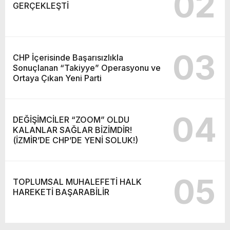
02
GERÇEKLEŞTİ
03
CHP İçerisinde Başarısızlıkla
Sonuçlanan “Takiyye” Operasyonu ve
Ortaya Çıkan Yeni Parti
04
DEĞİŞİMCİLER “ZOOM” OLDU
KALANLAR SAĞLAR BİZİMDİR!
(İZMİR’DE CHP’DE YENİ SOLUK!)
05
TOPLUMSAL MUHALEFETİ HALK
HAREKETİ BAŞARABİLİR