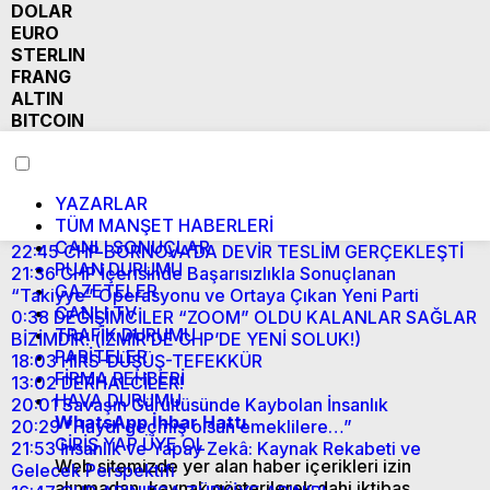
DOLAR
EURO
STERLIN
FRANG
ALTIN
BITCOIN
YAZARLAR
TÜM MANŞET HABERLERİ
CANLI SONUÇLAR
22:45
CHP BORNOVA’DA DEVİR TESLİM GERÇEKLEŞTİ
PUAN DURUMU
21:36
CHP İçerisinde Başarısızlıkla Sonuçlanan
GAZETELER
“Takiyye” Operasyonu ve Ortaya Çıkan Yeni Parti
CANLI TV
0:38
DEĞİŞİMCİLER “ZOOM” OLDU KALANLAR SAĞLAR
TRAFİK DURUMU
BİZİMDİR! (İZMİR’DE CHP’DE YENİ SOLUK!)
PARİTELER
18:03
HIRS-DÜŞÜŞ-TEFEKKÜR
FİRMA REHBERİ
13:02
DERHALCİLER!
HAVA DURUMU
20:01
Savaşın Gürültüsünde Kaybolan İnsanlık
WhatsApp İhbar Hattı
20:29
“Haydi geçmiş olsun emeklilere…”
GİRİŞ YAP
ÜYE OL
21:53
İnsanlık ve Yapay Zekâ: Kaynak Rekabeti ve
Web sitemizde yer alan haber içerikleri izin
Gelecek Perspektifi
alınmadan, kaynak gösterilerek dahi iktibas