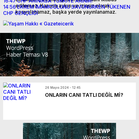
16:47
CHP ARINIRSA TÜRKİYE ARINIR!
edilemez. Kanuna aykırı ve izinsiz olarak
14:56
EKREM İMAMOĞLUNU SAVUNURKEN TÜKENEN
kopyalanamaz, başka yerde yayınlanamaz.
CHP GENÇLİĞİ
26 Mayıs 2024 - 12:45
ONLARIN CANI TATLI DEĞİL Mİ?