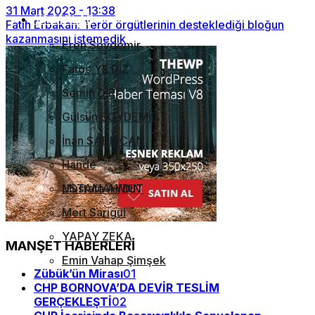
31 Mart 2023 - 13:38
Gelecek Perspektifi
CHP ARINIRSA TÜRKİYE ARINIR!
YAZARLAR
Fatih Erbakan: Terör örgütlerinin desteklediği bloğun
EKREM İMAMOĞLUNU SAVUNURKEN
kazanmasını istemedik
Eren Soydemir
TÜKENEN CHP GENÇLİĞİ
Fatoş YILDIZ
Semih DİRİ
Gülsün SOYDEMİR
İnan SABIRCAN
Hande
USTAMAHMUT
Mustafa AYDIN
Mert Sarıgül
YAPAY ZEKA
MANŞET HABERLERİ
Emin Vahap Şimşek
Zübük’ün Mirası
01
CHP BORNOVA’DA DEVİR TESLİM
GERÇEKLEŞTİ
02