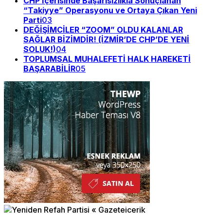
CHP İçerisinde Başarısızlıkla Sonuçlanan
“Takiyye” Operasyonu ve Ortaya Çıkan Yeni
Parti
03
DEĞİŞİMCİLER “ZOOM” OLDU KALANLAR
SAĞLAR BİZİMDİR! (İZMİR’DE CHP’DE YENİ
SOLUK!)
04
TOPLUMSAL MUHALEFETİ HALK HAREKETİ
BAŞARABİLİR
05