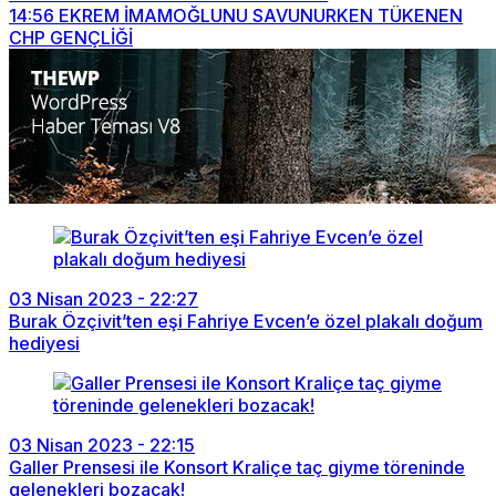
14:56
EKREM İMAMOĞLUNU SAVUNURKEN TÜKENEN
CHP GENÇLİĞİ
03 Nisan 2023 - 22:27
Burak Özçivit’ten eşi Fahriye Evcen’e özel plakalı doğum
hediyesi
03 Nisan 2023 - 22:15
Galler Prensesi ile Konsort Kraliçe taç giyme töreninde
gelenekleri bozacak!