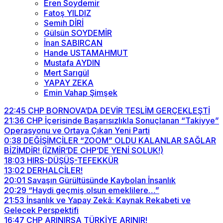
Eren Soydemir
Fatoş YILDIZ
Semih DİRİ
Gülsün SOYDEMİR
İnan SABIRCAN
Hande USTAMAHMUT
Mustafa AYDIN
Mert Sarıgül
YAPAY ZEKA
Emin Vahap Şimşek
22:45
CHP BORNOVA’DA DEVİR TESLİM GERÇEKLEŞTİ
21:36
CHP İçerisinde Başarısızlıkla Sonuçlanan “Takiyye”
Operasyonu ve Ortaya Çıkan Yeni Parti
0:38
DEĞİŞİMCİLER “ZOOM” OLDU KALANLAR SAĞLAR
BİZİMDİR! (İZMİR’DE CHP’DE YENİ SOLUK!)
18:03
HIRS-DÜŞÜŞ-TEFEKKÜR
13:02
DERHALCİLER!
20:01
Savaşın Gürültüsünde Kaybolan İnsanlık
20:29
“Haydi geçmiş olsun emeklilere…”
21:53
İnsanlık ve Yapay Zekâ: Kaynak Rekabeti ve
Gelecek Perspektifi
16:47
CHP ARINIRSA TÜRKİYE ARINIR!