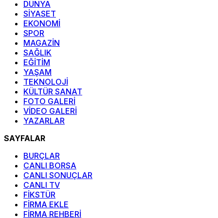
DÜNYA
SİYASET
EKONOMİ
SPOR
MAGAZİN
SAĞLIK
EĞİTİM
YAŞAM
TEKNOLOJİ
KÜLTÜR SANAT
FOTO GALERİ
VİDEO GALERİ
YAZARLAR
SAYFALAR
BURÇLAR
CANLI BORSA
CANLI SONUÇLAR
CANLI TV
FİKSTÜR
FİRMA EKLE
FİRMA REHBERİ