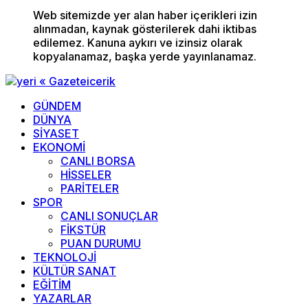
Web sitemizde yer alan haber içerikleri izin
alınmadan, kaynak gösterilerek dahi iktibas
edilemez. Kanuna aykırı ve izinsiz olarak
kopyalanamaz, başka yerde yayınlanamaz.
GÜNDEM
DÜNYA
SİYASET
EKONOMİ
CANLI BORSA
HİSSELER
PARİTELER
SPOR
CANLI SONUÇLAR
FİKSTÜR
PUAN DURUMU
TEKNOLOJİ
KÜLTÜR SANAT
EĞİTİM
YAZARLAR