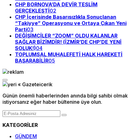
CHP BORNOVA’DA DEVİR TESLİM
GERÇEKLEŞTİ
02
CHP İçerisinde Başarısızlıkla Sonuçlanan
“Takiyye” Operasyonu ve Ortaya Çıkan Yeni
Parti
03
DEĞİŞİMCİLER “ZOOM” OLDU KALANLAR
SAĞLAR BİZİMDİR! (İZMİR’DE CHP’DE YENİ
SOLUK!)
04
TOPLUMSAL MUHALEFETİ HALK HAREKETİ
BAŞARABİLİR
05
Günün önemli haberlerinden anında bilgi sahibi olmak
istiyorsanız eğer haber bültenine üye olun.
KATEGORİLER
GÜNDEM