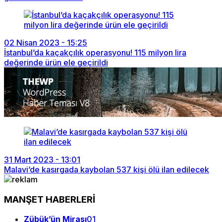
02 Nisan 2023 - 15:25
İstanbul’da kaçakçılık operasyonu! 115 milyon lira
değerinde ürün ele geçirildi
31 Mart 2023 - 13:01
Malavi’de kasırgada kaybolan 537 kişi ölü ilan edilecek
MANŞET HABERLERİ
Zübük’ün Mirası
01