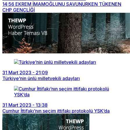
14:56
EKREM İMAMOĞLUNU SAVUNURKEN TÜKENEN
CHP GENÇLİĞİ
31 Mart 2023 - 21:09
Türkiye’nin ünlü milletvekili adayları
31 Mart 2023 - 13:38
Cumhur İttifakı’nın seçim ittifakı protokolü YSK’da