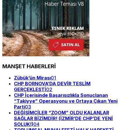
MANŞET HABERLERİ
Zübük’ün Mirası
01
CHP BORNOVA’DA DEVİR TESLİM
GERÇEKLEŞTİ
02
CHP İçerisinde Başarısızlıkla Sonuçlanan
“Takiyye” Operasyonu ve Ortaya Çıkan Yeni
Parti
03
DEĞİŞİMCİLER “ZOOM” OLDU KALANLAR
SAĞLAR BİZİMDİR! (İZMİR’DE CHP’DE YENİ
SOLUK!)
04