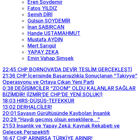
Eren Soydemir
Fatoş YILDIZ
Semih DİRİ
Gülsün SOYDEMİR
İnan SABIRCAN
Hande USTAMAHMUT
Mustafa AYDIN
Mert Sarıgül
YAPAY ZEKA
Emin Vahap Şimşek
22:45
CHP BORNOVA’DA DEVİR TESLİM GERÇEKLEŞTİ
21:36
CHP İçerisinde Başarısızlıkla Sonuçlanan “Takiyye”
Operasyonu ve Ortaya Çıkan Yeni Parti
0:38
DEĞİŞİMCİLER “ZOOM” OLDU KALANLAR SAĞLAR
BİZİMDİR! (İZMİR’DE CHP’DE YENİ SOLUK!)
18:03
HIRS-DÜŞÜŞ-TEFEKKÜR
13:02
DERHALCİLER!
20:01
Savaşın Gürültüsünde Kaybolan İnsanlık
20:29
“Haydi geçmiş olsun emeklilere…”
21:53
İnsanlık ve Yapay Zekâ: Kaynak Rekabeti ve
Gelecek Perspektifi
16:47
CHP ARINIRSA TÜRKİYE ARINIR!