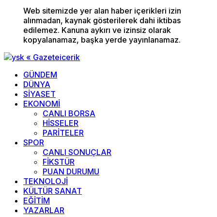
Web sitemizde yer alan haber içerikleri izin
alınmadan, kaynak gösterilerek dahi iktibas
edilemez. Kanuna aykırı ve izinsiz olarak
kopyalanamaz, başka yerde yayınlanamaz.
GÜNDEM
DÜNYA
SİYASET
EKONOMİ
CANLI BORSA
HİSSELER
PARİTELER
SPOR
CANLI SONUÇLAR
FİKSTÜR
PUAN DURUMU
TEKNOLOJİ
KÜLTÜR SANAT
EĞİTİM
YAZARLAR