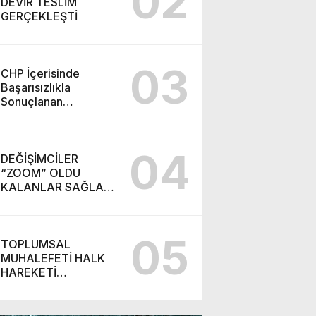
02
DEVİR TESLİM
GERÇEKLEŞTİ
03
CHP İçerisinde
Başarısızlıkla
Sonuçlanan
“Takiyye”
Operasyonu ve
Ortaya Çıkan Yeni
04
Parti
DEĞİŞİMCİLER
“ZOOM” OLDU
KALANLAR SAĞLAR
BİZİMDİR! (İZMİR’DE
CHP’DE YENİ
SOLUK!)
05
TOPLUMSAL
MUHALEFETİ HALK
HAREKETİ
BAŞARABİLİR