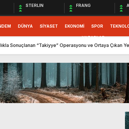
STERLIN
FRANG
A
NDEM
DÜNYA
SİYASET
EKONOMİ
SPOR
TEKNOLO
AVUNURKEN TÜKENEN CHP GENÇLİĞİ
R TESLİM GERÇEKLEŞTİ
YAZARLAR
zlıkla Sonuçlanan “Takiyye” Operasyonu ve Ortaya Çıkan Yen
OLDU KALANLAR SAĞLAR BİZİMDİR! (İZMİR’DE CHP’DE YEN
R
ybolan İnsanlık
eklilere…”
 Kaynak Rekabeti ve Gelecek Perspektifi
ARINIR!
AVUNURKEN TÜKENEN CHP GENÇLİĞİ
R TESLİM GERÇEKLEŞTİ