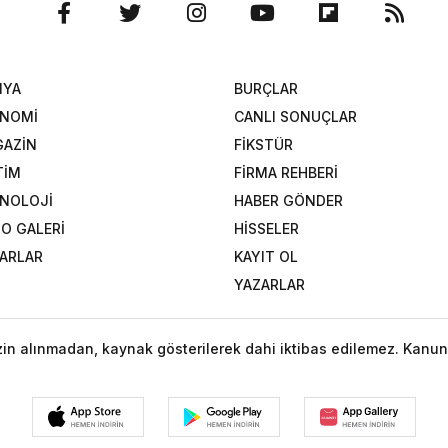
NYA
BURÇLAR
ONOMİ
CANLI SONUÇLAR
AZİN
FİKSTÜR
TİM
FİRMA REHBERİ
NOLOJİ
HABER GÖNDER
O GALERİ
HİSSELER
ARLAR
KAYIT OL
YAZARLAR
izin alınmadan, kaynak gösterilerek dahi iktibas edilemez. Kanun