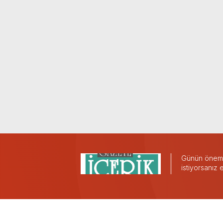
Günün önemli
istiyorsanız