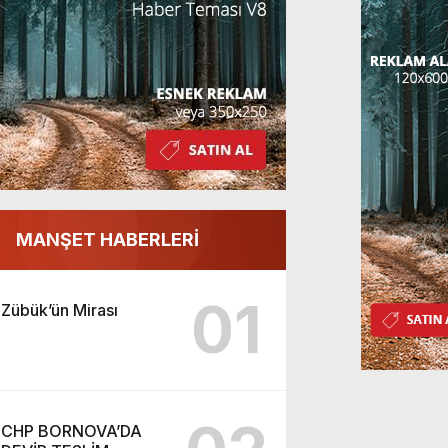
MANŞET HABERLERİ
01
Zübük’ün Mirası
CHP BORNOVA’DA