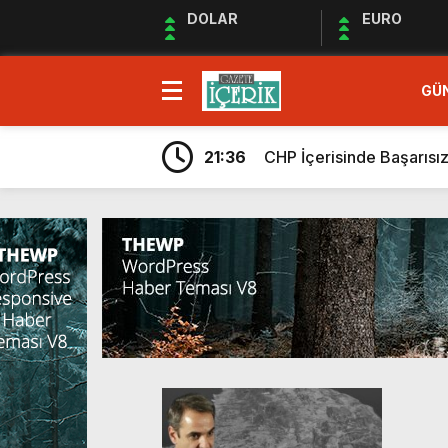
DOLAR
EURO
GÜ
14:56
EKREM İMAMOĞLUNU S
22:45
CHP BORNOVA’DA DEVİ
21:36
CHP İçerisinde Başarısı
0:38
DEĞİŞİMCİLER “ZOOM” 
18:03
HIRS-DÜŞÜŞ-TEFEKKÜ
13:02
DERHALCİLER!
20:01
Savaşın Gürültüsünde Ka
20:29
“Haydi geçmiş olsun em
21:53
İnsanlık ve Yapay Zekâ:
16:47
CHP ARINIRSA TÜRKİYE 
14:56
EKREM İMAMOĞLUNU S
22:45
CHP BORNOVA’DA DEVİ