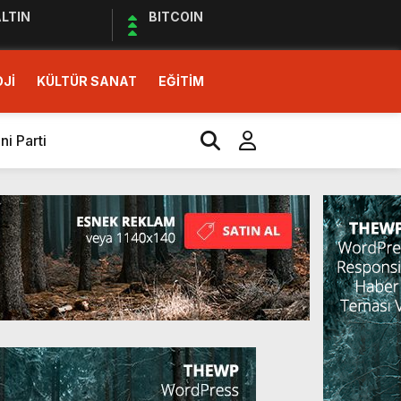
LTIN
BITCOIN
Jİ
KÜLTÜR SANAT
EĞİTİM
i Parti
İ SOLUK!)