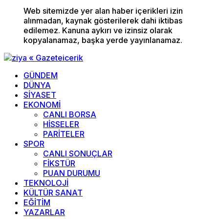
Web sitemizde yer alan haber içerikleri izin
alınmadan, kaynak gösterilerek dahi iktibas
edilemez. Kanuna aykırı ve izinsiz olarak
kopyalanamaz, başka yerde yayınlanamaz.
GÜNDEM
DÜNYA
SİYASET
EKONOMİ
CANLI BORSA
HİSSELER
PARİTELER
SPOR
CANLI SONUÇLAR
FİKSTÜR
PUAN DURUMU
TEKNOLOJİ
KÜLTÜR SANAT
EĞİTİM
YAZARLAR