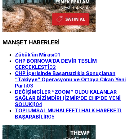
MANŞET HABERLERİ
Zübük’ün Mirası
01
CHP BORNOVA’DA DEVİR TESLİM
GERÇEKLEŞTİ
02
CHP İçerisinde Başarısızlıkla Sonuçlanan
“Takiyye” Operasyonu ve Ortaya Çıkan Yeni
Parti
03
DEĞİŞİMCİLER “ZOOM” OLDU KALANLAR
SAĞLAR BİZİMDİR! (İZMİR’DE CHP’DE YENİ
SOLUK!)
04
TOPLUMSAL MUHALEFETİ HALK HAREKETİ
BAŞARABİLİR
05