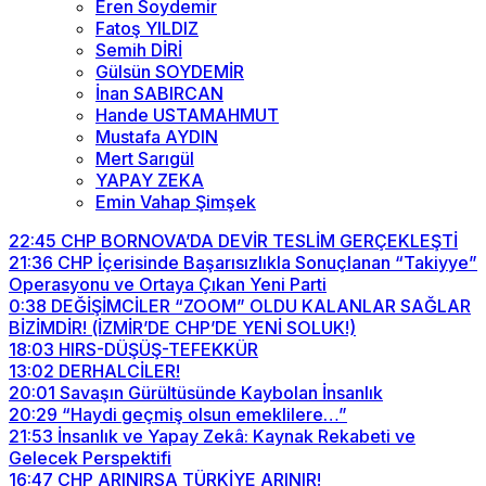
Eren Soydemir
Fatoş YILDIZ
Semih DİRİ
Gülsün SOYDEMİR
İnan SABIRCAN
Hande USTAMAHMUT
Mustafa AYDIN
Mert Sarıgül
YAPAY ZEKA
Emin Vahap Şimşek
22:45
CHP BORNOVA’DA DEVİR TESLİM GERÇEKLEŞTİ
21:36
CHP İçerisinde Başarısızlıkla Sonuçlanan “Takiyye”
Operasyonu ve Ortaya Çıkan Yeni Parti
0:38
DEĞİŞİMCİLER “ZOOM” OLDU KALANLAR SAĞLAR
BİZİMDİR! (İZMİR’DE CHP’DE YENİ SOLUK!)
18:03
HIRS-DÜŞÜŞ-TEFEKKÜR
13:02
DERHALCİLER!
20:01
Savaşın Gürültüsünde Kaybolan İnsanlık
20:29
“Haydi geçmiş olsun emeklilere…”
21:53
İnsanlık ve Yapay Zekâ: Kaynak Rekabeti ve
Gelecek Perspektifi
16:47
CHP ARINIRSA TÜRKİYE ARINIR!