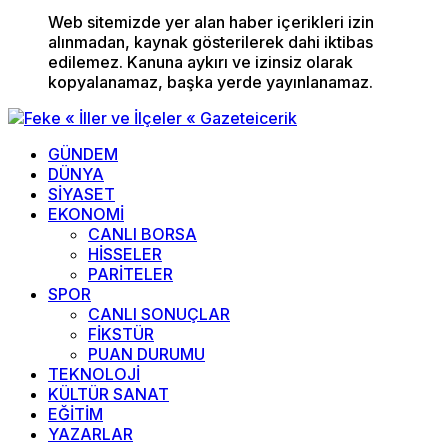
Web sitemizde yer alan haber içerikleri izin
alınmadan, kaynak gösterilerek dahi iktibas
edilemez. Kanuna aykırı ve izinsiz olarak
kopyalanamaz, başka yerde yayınlanamaz.
GÜNDEM
DÜNYA
SİYASET
EKONOMİ
CANLI BORSA
HİSSELER
PARİTELER
SPOR
CANLI SONUÇLAR
FİKSTÜR
PUAN DURUMU
TEKNOLOJİ
KÜLTÜR SANAT
EĞİTİM
YAZARLAR