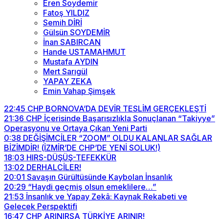
Eren Soydemir
Fatoş YILDIZ
Semih DİRİ
Gülsün SOYDEMİR
İnan SABIRCAN
Hande USTAMAHMUT
Mustafa AYDIN
Mert Sarıgül
YAPAY ZEKA
Emin Vahap Şimşek
22:45
CHP BORNOVA’DA DEVİR TESLİM GERÇEKLEŞTİ
21:36
CHP İçerisinde Başarısızlıkla Sonuçlanan “Takiyye”
Operasyonu ve Ortaya Çıkan Yeni Parti
0:38
DEĞİŞİMCİLER “ZOOM” OLDU KALANLAR SAĞLAR
BİZİMDİR! (İZMİR’DE CHP’DE YENİ SOLUK!)
18:03
HIRS-DÜŞÜŞ-TEFEKKÜR
13:02
DERHALCİLER!
20:01
Savaşın Gürültüsünde Kaybolan İnsanlık
20:29
“Haydi geçmiş olsun emeklilere…”
21:53
İnsanlık ve Yapay Zekâ: Kaynak Rekabeti ve
Gelecek Perspektifi
16:47
CHP ARINIRSA TÜRKİYE ARINIR!