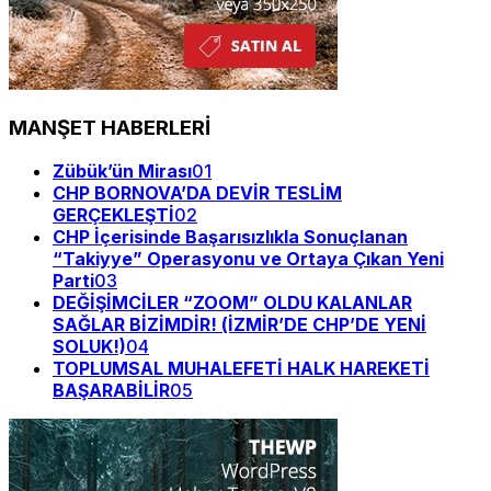
MANŞET HABERLERİ
Zübük’ün Mirası
01
CHP BORNOVA’DA DEVİR TESLİM
GERÇEKLEŞTİ
02
CHP İçerisinde Başarısızlıkla Sonuçlanan
“Takiyye” Operasyonu ve Ortaya Çıkan Yeni
Parti
03
DEĞİŞİMCİLER “ZOOM” OLDU KALANLAR
SAĞLAR BİZİMDİR! (İZMİR’DE CHP’DE YENİ
SOLUK!)
04
TOPLUMSAL MUHALEFETİ HALK HAREKETİ
BAŞARABİLİR
05