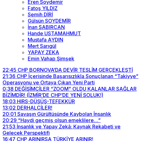
Eren Soydemir
Fatoş YILDIZ
Semih DİRİ
Gülsün SOYDEMİR
İnan SABIRCAN
Hande USTAMAHMUT
Mustafa AYDIN
Mert Sarıgül
YAPAY ZEKA
Emin Vahap Şimşek
22:45
CHP BORNOVA’DA DEVİR TESLİM GERÇEKLEŞTİ
21:36
CHP İçerisinde Başarısızlıkla Sonuçlanan “Takiyye”
Operasyonu ve Ortaya Çıkan Yeni Parti
0:38
DEĞİŞİMCİLER “ZOOM” OLDU KALANLAR SAĞLAR
BİZİMDİR! (İZMİR’DE CHP’DE YENİ SOLUK!)
18:03
HIRS-DÜŞÜŞ-TEFEKKÜR
13:02
DERHALCİLER!
20:01
Savaşın Gürültüsünde Kaybolan İnsanlık
20:29
“Haydi geçmiş olsun emeklilere…”
21:53
İnsanlık ve Yapay Zekâ: Kaynak Rekabeti ve
Gelecek Perspektifi
16:47
CHP ARINIRSA TÜRKİYE ARINIR!