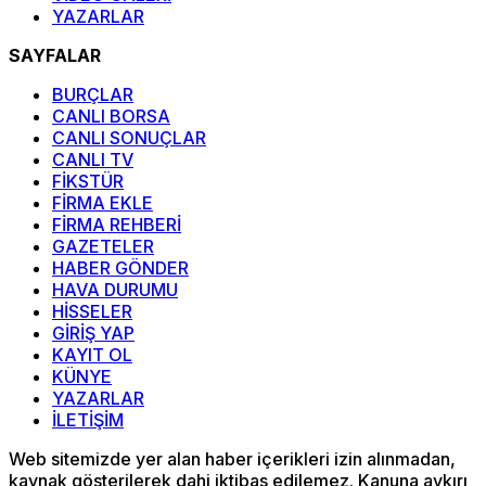
YAZARLAR
SAYFALAR
BURÇLAR
CANLI BORSA
CANLI SONUÇLAR
CANLI TV
FİKSTÜR
FİRMA EKLE
FİRMA REHBERİ
GAZETELER
HABER GÖNDER
HAVA DURUMU
HİSSELER
GİRİŞ YAP
KAYIT OL
KÜNYE
YAZARLAR
İLETİŞİM
Web sitemizde yer alan haber içerikleri izin alınmadan,
kaynak gösterilerek dahi iktibas edilemez. Kanuna aykırı