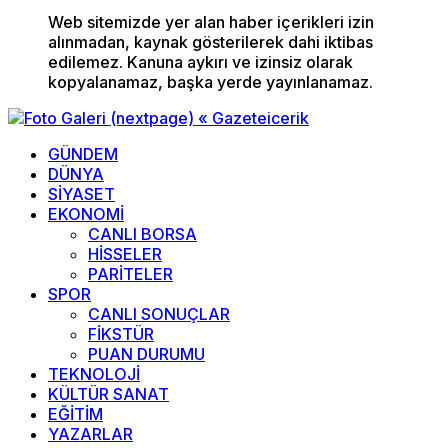
Web sitemizde yer alan haber içerikleri izin
alınmadan, kaynak gösterilerek dahi iktibas
edilemez. Kanuna aykırı ve izinsiz olarak
kopyalanamaz, başka yerde yayınlanamaz.
GÜNDEM
DÜNYA
SİYASET
EKONOMİ
CANLI BORSA
HİSSELER
PARİTELER
SPOR
CANLI SONUÇLAR
FİKSTÜR
PUAN DURUMU
TEKNOLOJİ
KÜLTÜR SANAT
EĞİTİM
YAZARLAR