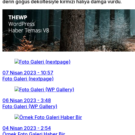
derin göğüs dekoltesiyle kırmızı halıya damga vurdu.
07 Nisan 2023 - 10:57
Foto Galeri (nextpage)
06 Nisan 2023 - 3:48
Foto Galeri (WP Gallery)
04 Nisan 2023 - 2:54
Örnek Foto Galeri Haber Bir