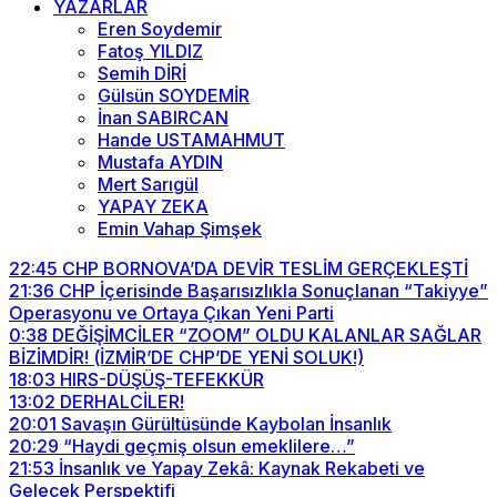
YAZARLAR
Eren Soydemir
Fatoş YILDIZ
Semih DİRİ
Gülsün SOYDEMİR
İnan SABIRCAN
Hande USTAMAHMUT
Mustafa AYDIN
Mert Sarıgül
YAPAY ZEKA
Emin Vahap Şimşek
22:45
CHP BORNOVA’DA DEVİR TESLİM GERÇEKLEŞTİ
21:36
CHP İçerisinde Başarısızlıkla Sonuçlanan “Takiyye”
Operasyonu ve Ortaya Çıkan Yeni Parti
0:38
DEĞİŞİMCİLER “ZOOM” OLDU KALANLAR SAĞLAR
BİZİMDİR! (İZMİR’DE CHP’DE YENİ SOLUK!)
18:03
HIRS-DÜŞÜŞ-TEFEKKÜR
13:02
DERHALCİLER!
20:01
Savaşın Gürültüsünde Kaybolan İnsanlık
20:29
“Haydi geçmiş olsun emeklilere…”
21:53
İnsanlık ve Yapay Zekâ: Kaynak Rekabeti ve
Gelecek Perspektifi