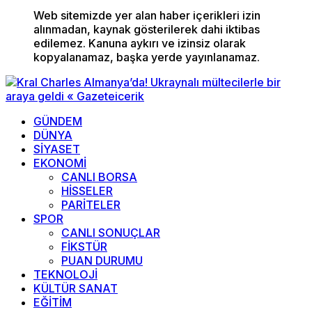
Web sitemizde yer alan haber içerikleri izin
alınmadan, kaynak gösterilerek dahi iktibas
edilemez. Kanuna aykırı ve izinsiz olarak
kopyalanamaz, başka yerde yayınlanamaz.
GÜNDEM
DÜNYA
SİYASET
EKONOMİ
CANLI BORSA
HİSSELER
PARİTELER
SPOR
CANLI SONUÇLAR
FİKSTÜR
PUAN DURUMU
TEKNOLOJİ
KÜLTÜR SANAT
EĞİTİM