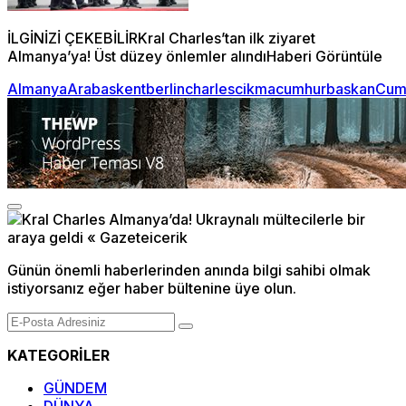
İLGİNİZİ ÇEKEBİLİRKral Charles’tan ilk ziyaret
Almanya’ya! Üst düzey önlemler alındıHaberi Görüntüle
Almanya
Ara
baskent
berlin
charles
cikma
cumhurbaskan
Cum
Günün önemli haberlerinden anında bilgi sahibi olmak
istiyorsanız eğer haber bültenine üye olun.
KATEGORİLER
GÜNDEM
DÜNYA