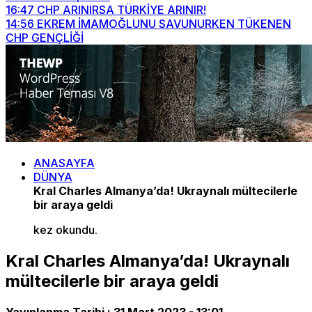
16:47
CHP ARINIRSA TÜRKİYE ARINIR!
14:56
EKREM İMAMOĞLUNU SAVUNURKEN TÜKENEN
CHP GENÇLİĞİ
ANASAYFA
DÜNYA
Kral Charles Almanya’da! Ukraynalı mültecilerle
bir araya geldi
kez okundu.
Kral Charles Almanya’da! Ukraynalı
mültecilerle bir araya geldi
Yayınlanma Tarihi :
31 Mart 2023 - 13:01