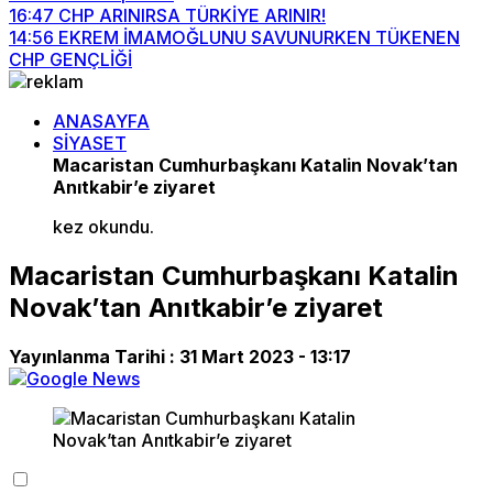
16:47
CHP ARINIRSA TÜRKİYE ARINIR!
14:56
EKREM İMAMOĞLUNU SAVUNURKEN TÜKENEN
CHP GENÇLİĞİ
ANASAYFA
SİYASET
Macaristan Cumhurbaşkanı Katalin Novak’tan
Anıtkabir’e ziyaret
kez okundu.
Macaristan Cumhurbaşkanı Katalin
Novak’tan Anıtkabir’e ziyaret
Yayınlanma Tarihi :
31 Mart 2023 - 13:17