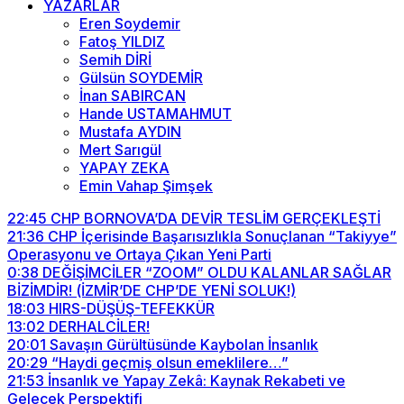
YAZARLAR
Eren Soydemir
Fatoş YILDIZ
Semih DİRİ
Gülsün SOYDEMİR
İnan SABIRCAN
Hande USTAMAHMUT
Mustafa AYDIN
Mert Sarıgül
YAPAY ZEKA
Emin Vahap Şimşek
22:45
CHP BORNOVA’DA DEVİR TESLİM GERÇEKLEŞTİ
21:36
CHP İçerisinde Başarısızlıkla Sonuçlanan “Takiyye”
Operasyonu ve Ortaya Çıkan Yeni Parti
0:38
DEĞİŞİMCİLER “ZOOM” OLDU KALANLAR SAĞLAR
BİZİMDİR! (İZMİR’DE CHP’DE YENİ SOLUK!)
18:03
HIRS-DÜŞÜŞ-TEFEKKÜR
13:02
DERHALCİLER!
20:01
Savaşın Gürültüsünde Kaybolan İnsanlık
20:29
“Haydi geçmiş olsun emeklilere…”
21:53
İnsanlık ve Yapay Zekâ: Kaynak Rekabeti ve
Gelecek Perspektifi