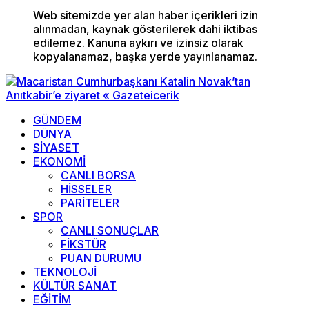
Web sitemizde yer alan haber içerikleri izin
alınmadan, kaynak gösterilerek dahi iktibas
edilemez. Kanuna aykırı ve izinsiz olarak
kopyalanamaz, başka yerde yayınlanamaz.
GÜNDEM
DÜNYA
SİYASET
EKONOMİ
CANLI BORSA
HİSSELER
PARİTELER
SPOR
CANLI SONUÇLAR
FİKSTÜR
PUAN DURUMU
TEKNOLOJİ
KÜLTÜR SANAT
EĞİTİM