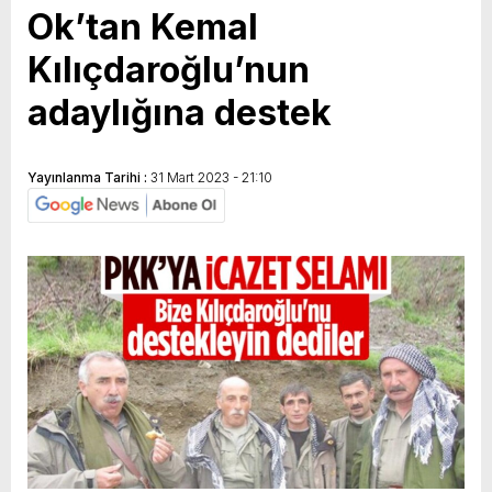
Ok’tan Kemal
GERÇEKLEŞTİ
Kılıçdaroğlu’nun
adaylığına destek
Yayınlanma Tarihi :
31 Mart 2023 - 21:10