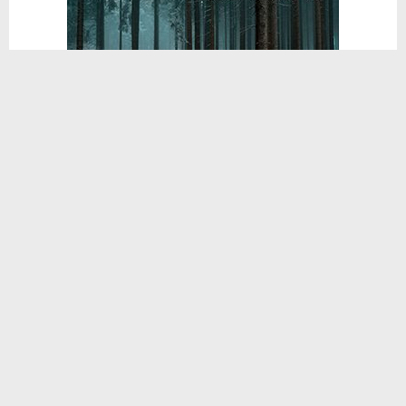
Çerkezköy Devlet Hastanesi yetkilileri,
hastanede uzman bir doktorun yanında
yaklaşık 4 aydır gözlemci asistan olarak
bulunan zanlı hakkında suç duyurusunda
bulunmuştu. Yapılan araştırmada
diplomalarının sahte olduğu anlaşılan ve
polis ekiplerince gözaltına alınan şüpheli,
çıkarıldığı hakimlikçe 25 Kasım’da