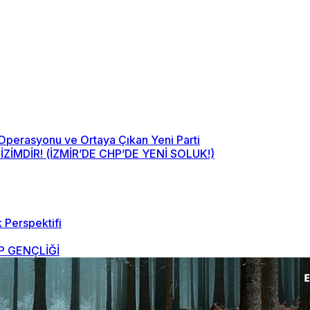
 Operasyonu ve Ortaya Çıkan Yeni Parti
MDİR! (İZMİR’DE CHP’DE YENİ SOLUK!)
 Perspektifi
 GENÇLİĞİ