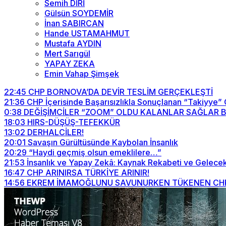
Semih DİRİ
Gülsün SOYDEMİR
İnan SABIRCAN
Hande USTAMAHMUT
Mustafa AYDIN
Mert Sarıgül
YAPAY ZEKA
Emin Vahap Şimşek
22:45
CHP BORNOVA’DA DEVİR TESLİM GERÇEKLEŞTİ
21:36
CHP İçerisinde Başarısızlıkla Sonuçlanan “Takiyye”
0:38
DEĞİŞİMCİLER “ZOOM” OLDU KALANLAR SAĞLAR BİZİ
18:03
HIRS-DÜŞÜŞ-TEFEKKÜR
13:02
DERHALCİLER!
20:01
Savaşın Gürültüsünde Kaybolan İnsanlık
20:29
“Haydi geçmiş olsun emeklilere…”
21:53
İnsanlık ve Yapay Zekâ: Kaynak Rekabeti ve Gelecek
16:47
CHP ARINIRSA TÜRKİYE ARINIR!
14:56
EKREM İMAMOĞLUNU SAVUNURKEN TÜKENEN CHP