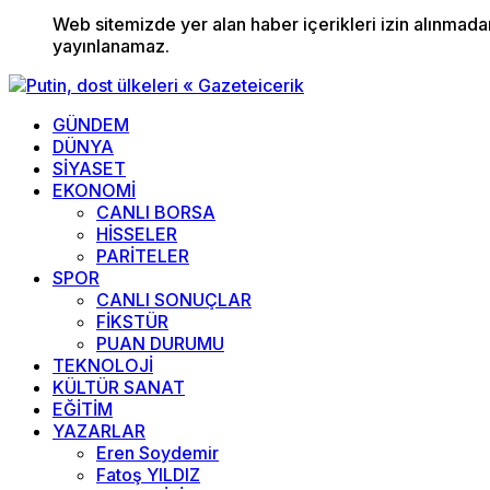
Web sitemizde yer alan haber içerikleri izin alınmad
yayınlanamaz.
GÜNDEM
DÜNYA
SİYASET
EKONOMİ
CANLI BORSA
HİSSELER
PARİTELER
SPOR
CANLI SONUÇLAR
FİKSTÜR
PUAN DURUMU
TEKNOLOJİ
KÜLTÜR SANAT
EĞİTİM
YAZARLAR
Eren Soydemir
Fatoş YILDIZ