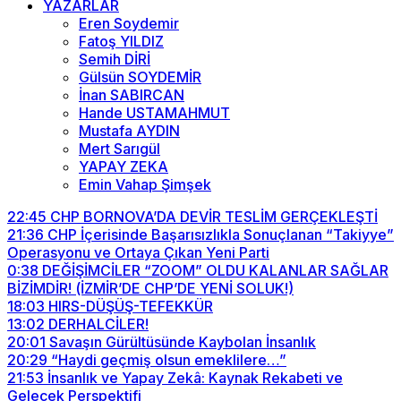
YAZARLAR
Eren Soydemir
Fatoş YILDIZ
Semih DİRİ
Gülsün SOYDEMİR
İnan SABIRCAN
Hande USTAMAHMUT
Mustafa AYDIN
Mert Sarıgül
YAPAY ZEKA
Emin Vahap Şimşek
22:45
CHP BORNOVA’DA DEVİR TESLİM GERÇEKLEŞTİ
21:36
CHP İçerisinde Başarısızlıkla Sonuçlanan “Takiyye”
Operasyonu ve Ortaya Çıkan Yeni Parti
0:38
DEĞİŞİMCİLER “ZOOM” OLDU KALANLAR SAĞLAR
BİZİMDİR! (İZMİR’DE CHP’DE YENİ SOLUK!)
18:03
HIRS-DÜŞÜŞ-TEFEKKÜR
13:02
DERHALCİLER!
20:01
Savaşın Gürültüsünde Kaybolan İnsanlık
20:29
“Haydi geçmiş olsun emeklilere…”
21:53
İnsanlık ve Yapay Zekâ: Kaynak Rekabeti ve
Gelecek Perspektifi