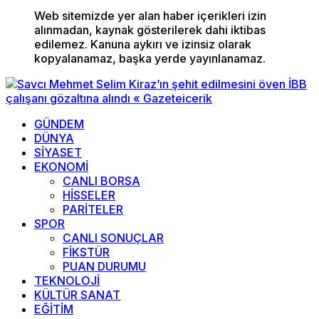
Web sitemizde yer alan haber içerikleri izin
alınmadan, kaynak gösterilerek dahi iktibas
edilemez. Kanuna aykırı ve izinsiz olarak
kopyalanamaz, başka yerde yayınlanamaz.
GÜNDEM
DÜNYA
SİYASET
EKONOMİ
CANLI BORSA
HİSSELER
PARİTELER
SPOR
CANLI SONUÇLAR
FİKSTÜR
PUAN DURUMU
TEKNOLOJİ
KÜLTÜR SANAT
EĞİTİM