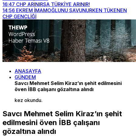
16:47
CHP ARINIRSA TÜRKİYE ARINIR!
14:56
EKREM İMAMOĞLUNU SAVUNURKEN TÜKENEN
CHP GENÇLİĞİ
ANASAYFA
GÜNDEM
Savcı Mehmet Selim Kiraz’ın şehit edilmesini
öven İBB çalışanı gözaltına alındı
kez okundu.
Savcı Mehmet Selim Kiraz’ın şehit
edilmesini öven İBB çalışanı
gözaltına alındı