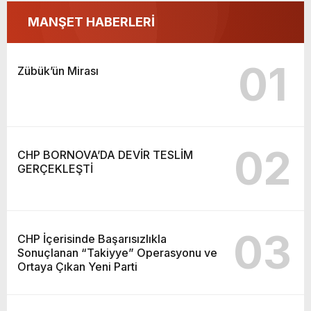
MANŞET HABERLERİ
01
Zübük’ün Mirası
02
CHP BORNOVA’DA DEVİR TESLİM
GERÇEKLEŞTİ
03
CHP İçerisinde Başarısızlıkla
Sonuçlanan “Takiyye” Operasyonu ve
Ortaya Çıkan Yeni Parti