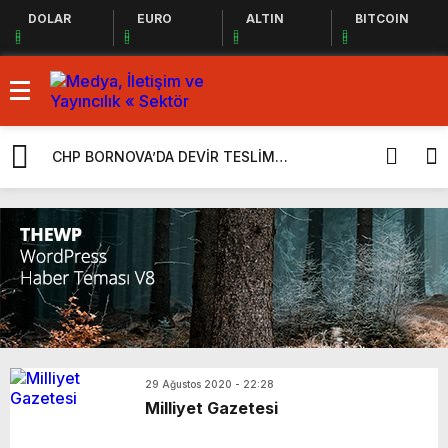
DOLAR
EURO
ALTIN
BITCOIN
CHP BORNOVA’DA DEVİR TESLİM
CHP İçerisin
GERÇEKLEŞTİ
“Takiyye” O
Yeni Parti
29 Ağustos 2020 - 22:28
Milliyet Gazetesi