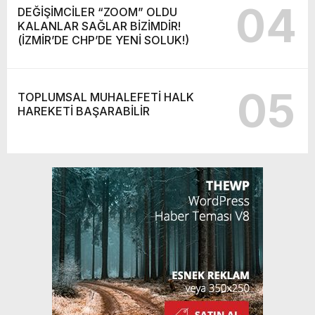
04
DEĞİŞİMCİLER “ZOOM” OLDU
KALANLAR SAĞLAR BİZİMDİR!
(İZMİR’DE CHP’DE YENİ SOLUK!)
05
TOPLUMSAL MUHALEFETİ HALK
HAREKETİ BAŞARABİLİR