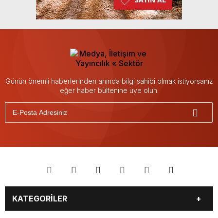
Günün önemli haberlerinden anında bilgi sahibi olmak istiyorsanız
eğer haber bültenine üye olun.
KATEGORİLER