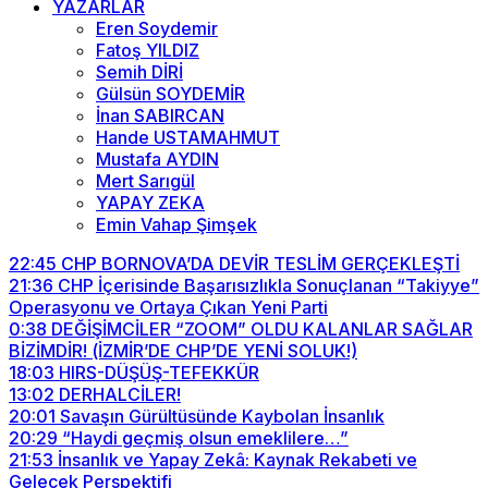
YAZARLAR
Eren Soydemir
Fatoş YILDIZ
Semih DİRİ
Gülsün SOYDEMİR
İnan SABIRCAN
Hande USTAMAHMUT
Mustafa AYDIN
Mert Sarıgül
YAPAY ZEKA
Emin Vahap Şimşek
22:45
CHP BORNOVA’DA DEVİR TESLİM GERÇEKLEŞTİ
21:36
CHP İçerisinde Başarısızlıkla Sonuçlanan “Takiyye”
Operasyonu ve Ortaya Çıkan Yeni Parti
0:38
DEĞİŞİMCİLER “ZOOM” OLDU KALANLAR SAĞLAR
BİZİMDİR! (İZMİR’DE CHP’DE YENİ SOLUK!)
18:03
HIRS-DÜŞÜŞ-TEFEKKÜR
13:02
DERHALCİLER!
20:01
Savaşın Gürültüsünde Kaybolan İnsanlık
20:29
“Haydi geçmiş olsun emeklilere…”
21:53
İnsanlık ve Yapay Zekâ: Kaynak Rekabeti ve
Gelecek Perspektifi