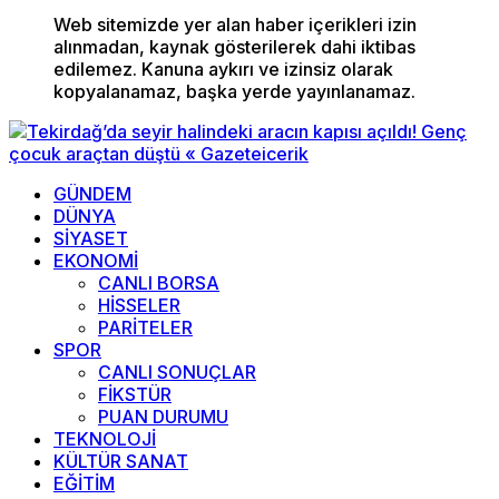
Web sitemizde yer alan haber içerikleri izin
alınmadan, kaynak gösterilerek dahi iktibas
edilemez. Kanuna aykırı ve izinsiz olarak
kopyalanamaz, başka yerde yayınlanamaz.
GÜNDEM
DÜNYA
SİYASET
EKONOMİ
CANLI BORSA
HİSSELER
PARİTELER
SPOR
CANLI SONUÇLAR
FİKSTÜR
PUAN DURUMU
TEKNOLOJİ
KÜLTÜR SANAT
EĞİTİM