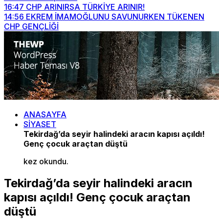
16:47
CHP ARINIRSA TÜRKİYE ARINIR!
14:56
EKREM İMAMOĞLUNU SAVUNURKEN TÜKENEN
CHP GENÇLİĞİ
ANASAYFA
SİYASET
Tekirdağ’da seyir halindeki aracın kapısı açıldı!
Genç çocuk araçtan düştü
kez okundu.
Tekirdağ’da seyir halindeki aracın
kapısı açıldı! Genç çocuk araçtan
düştü