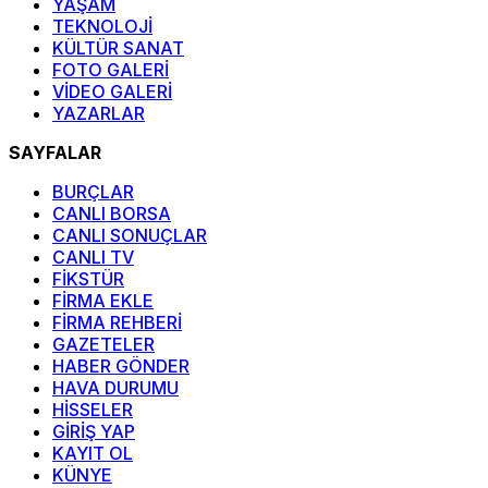
YAŞAM
TEKNOLOJİ
KÜLTÜR SANAT
FOTO GALERİ
VİDEO GALERİ
YAZARLAR
SAYFALAR
BURÇLAR
CANLI BORSA
CANLI SONUÇLAR
CANLI TV
FİKSTÜR
FİRMA EKLE
FİRMA REHBERİ
GAZETELER
HABER GÖNDER
HAVA DURUMU
HİSSELER
GİRİŞ YAP
KAYIT OL
KÜNYE