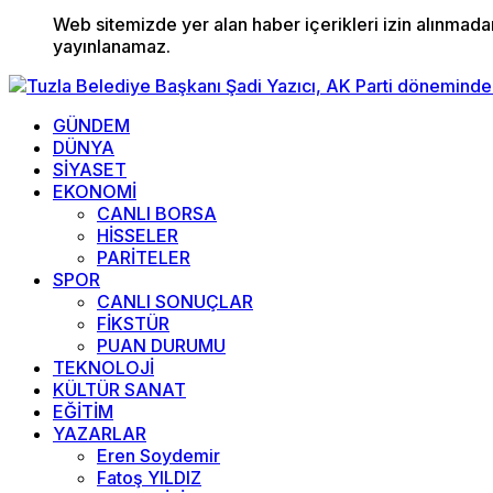
Web sitemizde yer alan haber içerikleri izin alınmad
yayınlanamaz.
GÜNDEM
DÜNYA
SİYASET
EKONOMİ
CANLI BORSA
HİSSELER
PARİTELER
SPOR
CANLI SONUÇLAR
FİKSTÜR
PUAN DURUMU
TEKNOLOJİ
KÜLTÜR SANAT
EĞİTİM
YAZARLAR
Eren Soydemir
Fatoş YILDIZ