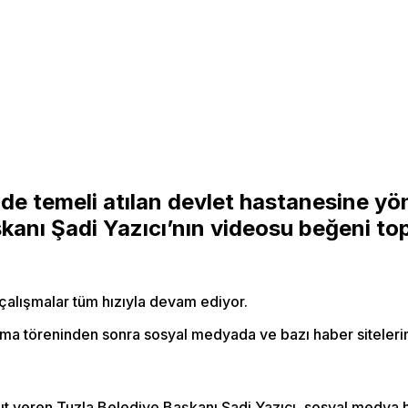
e temeli atılan devlet hastanesine yöne
kanı Şadi Yazıcı’nın videosu beğeni top
 çalışmalar tüm hızıyla devam ediyor.
töreninden sonra sosyal medyada ve bazı haber sitelerinde ‘t
ıt veren Tuzla Belediye Başkanı Şadi Yazıcı, sosyal medya h