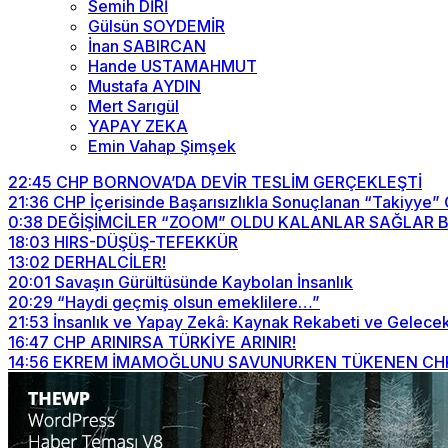
Semih DİRİ
Gülsün SOYDEMİR
İnan SABIRCAN
Hande USTAMAHMUT
Mustafa AYDIN
Mert Sarıgül
YAPAY ZEKA
Emin Vahap Şimşek
22:45
CHP BORNOVA’DA DEVİR TESLİM GERÇEKLEŞTİ
21:36
CHP İçerisinde Başarısızlıkla Sonuçlanan “Takiyye”
0:38
DEĞİŞİMCİLER “ZOOM” OLDU KALANLAR SAĞLAR BİZİ
18:03
HIRS-DÜŞÜŞ-TEFEKKÜR
13:02
DERHALCİLER!
20:01
Savaşın Gürültüsünde Kaybolan İnsanlık
20:29
“Haydi geçmiş olsun emeklilere…”
21:53
İnsanlık ve Yapay Zekâ: Kaynak Rekabeti ve Gelecek
16:47
CHP ARINIRSA TÜRKİYE ARINIR!
14:56
EKREM İMAMOĞLUNU SAVUNURKEN TÜKENEN CHP