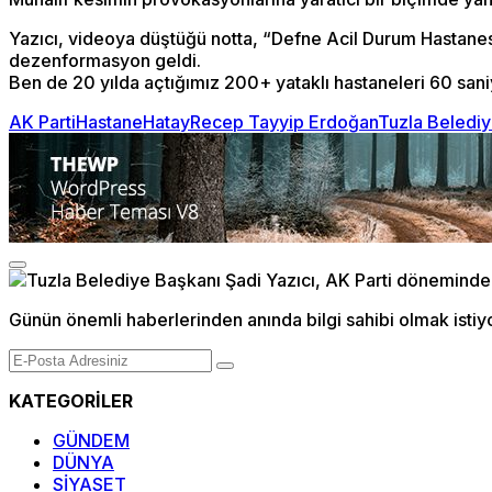
Yazıcı, videoya düştüğü notta, “Defne Acil Durum Hastanesi
dezenformasyon geldi.
Ben de 20 yılda açtığımız 200+ yataklı hastaneleri 60 san
AK Parti
Hastane
Hatay
Recep Tayyip Erdoğan
Tuzla Belediy
Günün önemli haberlerinden anında bilgi sahibi olmak istiy
KATEGORİLER
GÜNDEM
DÜNYA
SİYASET