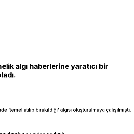
lik algı haberlerine yaratıcı bir
ladı.
emel atılıp bırakıldığı’ algısı oluşturulmaya çalışılmıştı.
esabından bir video paylaştı.