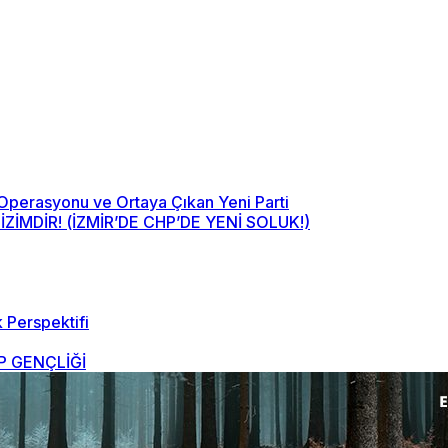
 Operasyonu ve Ortaya Çıkan Yeni Parti
MDİR! (İZMİR’DE CHP’DE YENİ SOLUK!)
 Perspektifi
 GENÇLİĞİ