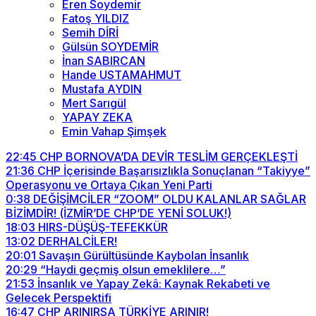
Eren Soydemir
Fatoş YILDIZ
Semih DİRİ
Gülsün SOYDEMİR
İnan SABIRCAN
Hande USTAMAHMUT
Mustafa AYDIN
Mert Sarıgül
YAPAY ZEKA
Emin Vahap Şimşek
22:45
CHP BORNOVA’DA DEVİR TESLİM GERÇEKLEŞTİ
21:36
CHP İçerisinde Başarısızlıkla Sonuçlanan “Takiyye”
Operasyonu ve Ortaya Çıkan Yeni Parti
0:38
DEĞİŞİMCİLER “ZOOM” OLDU KALANLAR SAĞLAR
BİZİMDİR! (İZMİR’DE CHP’DE YENİ SOLUK!)
18:03
HIRS-DÜŞÜŞ-TEFEKKÜR
13:02
DERHALCİLER!
20:01
Savaşın Gürültüsünde Kaybolan İnsanlık
20:29
“Haydi geçmiş olsun emeklilere…”
21:53
İnsanlık ve Yapay Zekâ: Kaynak Rekabeti ve
Gelecek Perspektifi
16:47
CHP ARINIRSA TÜRKİYE ARINIR!