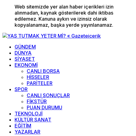
Web sitemizde yer alan haber içerikleri izin
alınmadan, kaynak gösterilerek dahi iktibas
edilemez. Kanuna aykırı ve izinsiz olarak
kopyalanamaz, başka yerde yayınlanamaz.
GÜNDEM
DÜNYA
SİYASET
EKONOMİ
CANLI BORSA
HİSSELER
PARİTELER
SPOR
CANLI SONUÇLAR
FİKSTÜR
PUAN DURUMU
TEKNOLOJİ
KÜLTÜR SANAT
EĞİTİM
YAZARLAR