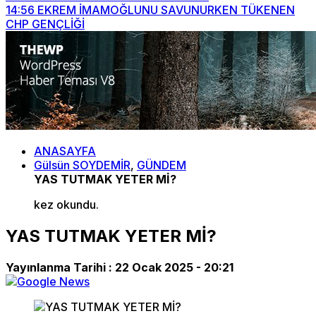
14:56
EKREM İMAMOĞLUNU SAVUNURKEN TÜKENEN
CHP GENÇLİĞİ
ANASAYFA
Gülsün SOYDEMİR
,
GÜNDEM
YAS TUTMAK YETER Mİ?
kez okundu.
YAS TUTMAK YETER Mİ?
Yayınlanma Tarihi :
22 Ocak 2025 - 20:21