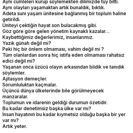
Aynı cümleleri kurup söylemekten dilimizde tüy bitti.
Aynı olayları yaşamaktan artık bunaldık, bıktık.
Adeta suni yaşam ünitesine bağlanmış bir toplum haline
getirildi.
Üniteyi çektiğin hayat son bulacakmış gibi.
Göz göre göre gelen yönetim kaynaklı kazalar…
Kaybettiğimiz değerlerimiz, insanlarımız.
Yazık günah değil mi?
Peki hiç bir önlem olmaması, vahim değil mi ?
Tüm olanlardan sonra hiç istifa eden olmaması rahatsız
edici değil mi?
Yaşanan onca üzücü olayın arkasından bildik ve tanıdık
söylemler.
Ajitasyon demeçler.
Sorumluluktan kaçmalar.
Üçüncü dünya ülkelerinde bile görülmeyecek
manzaralar.
Toplumun ve idarenin geldiği durumun özetidir.
Bu kadar denetimsiz başka ülke var mı?
İnsan hayatının bu kadar kıymetsiz olduğu başka bir yer
var mı?
Artık yeter.