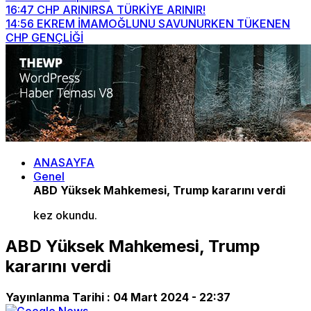
16:47
CHP ARINIRSA TÜRKİYE ARINIR!
14:56
EKREM İMAMOĞLUNU SAVUNURKEN TÜKENEN
CHP GENÇLİĞİ
ANASAYFA
Genel
ABD Yüksek Mahkemesi, Trump kararını verdi
kez okundu.
ABD Yüksek Mahkemesi, Trump
kararını verdi
Yayınlanma Tarihi :
04 Mart 2024 - 22:37