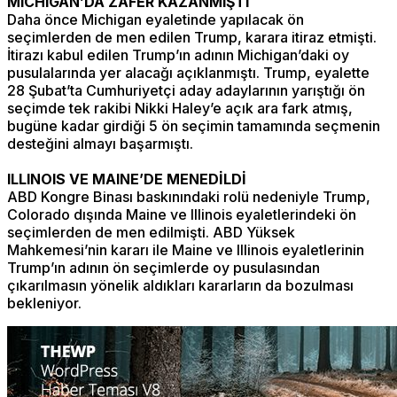
MICHIGAN’DA ZAFER KAZANMIŞTI
Daha önce Michigan eyaletinde yapılacak ön
seçimlerden de men edilen Trump, karara itiraz etmişti.
İtirazı kabul edilen Trump’ın adının Michigan’daki oy
pusulalarında yer alacağı açıklanmıştı. Trump, eyalette
28 Şubat’ta Cumhuriyetçi aday adaylarının yarıştığı ön
seçimde tek rakibi Nikki Haley’e açık ara fark atmış,
bugüne kadar girdiği 5 ön seçimin tamamında seçmenin
desteğini almayı başarmıştı.
ILLINOIS VE MAINE’DE MENEDİLDİ
ABD Kongre Binası baskınındaki rolü nedeniyle Trump,
Colorado dışında Maine ve Illinois eyaletlerindeki ön
seçimlerden de men edilmişti. ABD Yüksek
Mahkemesi’nin kararı ile Maine ve Illinois eyaletlerinin
Trump’ın adının ön seçimlerde oy pusulasından
çıkarılmasın yönelik aldıkları kararların da bozulması
bekleniyor.