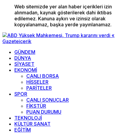
Web sitemizde yer alan haber içerikleri izin
alınmadan, kaynak gösterilerek dahi iktibas
edilemez. Kanuna aykırı ve izinsiz olarak
kopyalanamaz, başka yerde yayınlanamaz.
GÜNDEM
DÜNYA
SİYASET
EKONOMİ
CANLI BORSA
HİSSELER
PARİTELER
SPOR
CANLI SONUÇLAR
FİKSTÜR
PUAN DURUMU
TEKNOLOJİ
KÜLTÜR SANAT
EĞİTİM