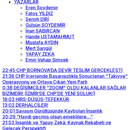
YAZARLAR
Eren Soydemir
Fatoş YILDIZ
Semih DİRİ
Gülsün SOYDEMİR
İnan SABIRCAN
Hande USTAMAHMUT
Mustafa AYDIN
Mert Sarıgül
YAPAY ZEKA
Emin Vahap Şimşek
22:45
CHP BORNOVA’DA DEVİR TESLİM GERÇEKLEŞTİ
21:36
CHP İçerisinde Başarısızlıkla Sonuçlanan “Takiyye”
Operasyonu ve Ortaya Çıkan Yeni Parti
0:38
DEĞİŞİMCİLER “ZOOM” OLDU KALANLAR SAĞLAR
BİZİMDİR! (İZMİR’DE CHP’DE YENİ SOLUK!)
18:03
HIRS-DÜŞÜŞ-TEFEKKÜR
13:02
DERHALCİLER!
20:01
Savaşın Gürültüsünde Kaybolan İnsanlık
20:29
“Haydi geçmiş olsun emeklilere…”
21:53
İnsanlık ve Yapay Zekâ: Kaynak Rekabeti ve
Gelecek Perspektifi