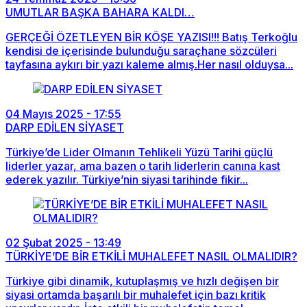
UMUTLAR BAŞKA BAHARA KALDI…
GERÇEĞİ ÖZETLEYEN BİR KÖŞE YAZISI!!! Batış Terkoğlu
kendisi de içerisinde bulunduğu saraçhane sözcüleri
tayfasına aykırı bir yazı kaleme almış.Her nasıl olduysa...
04 Mayıs 2025 - 17:55
DARP EDİLEN SİYASET
Türkiye’de Lider Olmanın Tehlikeli Yüzü Tarihi güçlü
liderler yazar, ama bazen o tarih liderlerin canına kast
ederek yazılır. Türkiye’nin siyasi tarihinde fikir...
02 Şubat 2025 - 13:49
TÜRKİYE’DE BİR ETKİLİ MUHALEFET NASIL OLMALIDIR?
Türkiye gibi dinamik, kutuplaşmış ve hızlı değişen bir
siyasi ortamda başarılı bir muhalefet için bazı kritik