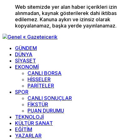
Web sitemizde yer alan haber içerikleri izin
alınmadan, kaynak gösterilerek dahi iktibas
edilemez. Kanuna aykırı ve izinsiz olarak
kopyalanamaz, başka yerde yayınlanamaz.
GÜNDEM
DÜNYA
SİYASET
EKONOMİ
CANLI BORSA
HİSSELER
PARİTELER
SPOR
CANLI SONUÇLAR
FİKSTÜR
PUAN DURUMU
TEKNOLOJİ
KÜLTÜR SANAT
EĞİTİM
YAZARLAR