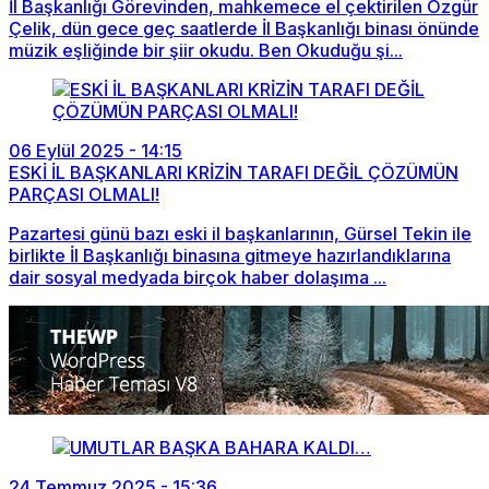
İl Başkanlığı Görevinden, mahkemece el çektirilen Özgür
Çelik, dün gece geç saatlerde İl Başkanlığı binası önünde
müzik eşliğinde bir şiir okudu. Ben Okuduğu şi...
06 Eylül 2025 - 14:15
ESKİ İL BAŞKANLARI KRİZİN TARAFI DEĞİL ÇÖZÜMÜN
PARÇASI OLMALI!
Pazartesi günü bazı eski il başkanlarının, Gürsel Tekin ile
birlikte İl Başkanlığı binasına gitmeye hazırlandıklarına
dair sosyal medyada birçok haber dolaşıma ...
24 Temmuz 2025 - 15:36