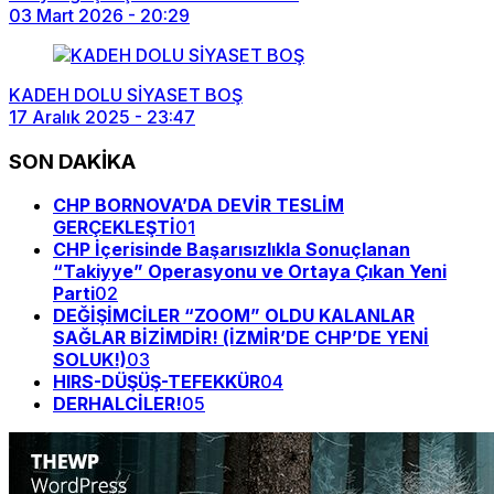
03 Mart 2026 - 20:29
KADEH DOLU SİYASET BOŞ
17 Aralık 2025 - 23:47
SON DAKİKA
CHP BORNOVA’DA DEVİR TESLİM
GERÇEKLEŞTİ
01
CHP İçerisinde Başarısızlıkla Sonuçlanan
“Takiyye” Operasyonu ve Ortaya Çıkan Yeni
Parti
02
DEĞİŞİMCİLER “ZOOM” OLDU KALANLAR
SAĞLAR BİZİMDİR! (İZMİR’DE CHP’DE YENİ
SOLUK!)
03
HIRS-DÜŞÜŞ-TEFEKKÜR
04
DERHALCİLER!
05