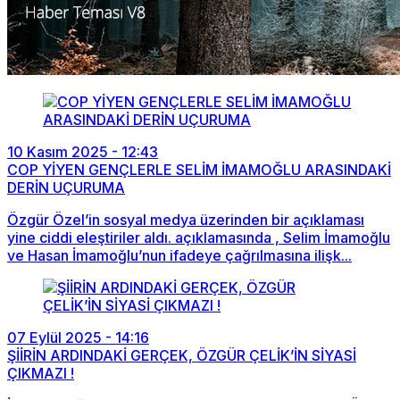
10 Kasım 2025 - 12:43
COP YİYEN GENÇLERLE SELİM İMAMOĞLU ARASINDAKİ
DERİN UÇURUMA
Özgür Özel’in sosyal medya üzerinden bir açıklaması
yine ciddi eleştiriler aldı. açıklamasında , Selim İmamoğlu
ve Hasan İmamoğlu’nun ifadeye çağrılmasına ilişk...
07 Eylül 2025 - 14:16
ŞİİRİN ARDINDAKİ GERÇEK, ÖZGÜR ÇELİK’İN SİYASİ
ÇIKMAZI !