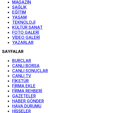
MAGAZİN
SAĞLIK
EĞİTİM
YAŞAM
TEKNOLOJİ
KÜLTÜR SANAT
FOTO GALERİ
VİDEO GALERİ
YAZARLAR
SAYFALAR
BURÇLAR
CANLI BORSA
CANLI SONUÇLAR
CANLI TV
FİKSTÜR
FİRMA EKLE
FİRMA REHBERİ
GAZETELER
HABER GÖNDER
HAVA DURUMU
HİSSELER