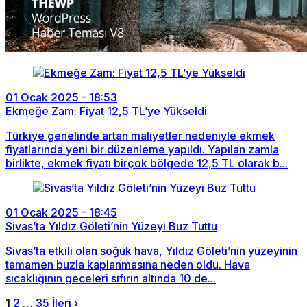
01 Ocak 2025 - 18:53
Ekmeğe Zam: Fiyat 12,5 TL’ye Yükseldi
Türkiye genelinde artan maliyetler nedeniyle ekmek
fiyatlarında yeni bir düzenleme yapıldı. Yapılan zamla
birlikte, ekmek fiyatı birçok bölgede 12,5 TL olarak b...
01 Ocak 2025 - 18:45
Sivas’ta Yıldız Göleti’nin Yüzeyi Buz Tuttu
Sivas’ta etkili olan soğuk hava, Yıldız Göleti’nin yüzeyinin
tamamen buzla kaplanmasına neden oldu. Hava
sıcaklığının geceleri sıfırın altında 10 de...
1
2
…
35
İleri ›