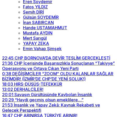
Eren Soydemir
Fatoş YILDIZ
Semih DİRİ
Gülsün SOYDEMİR
İnan SABIRCAN
Hande USTAMAHMUT
Mustafa AYDIN
Mert Sarıgül
YAPAY ZEKA
Emin Vahap Şimşek
22:45
CHP BORNOVA’DA DEVİR TESLİM GERÇEKLEŞTİ
21:36
CHP İçerisinde Başarısızlıkla Sonuçlanan “Takiyye”
Operasyonu ve Ortaya Çıkan Yeni Parti
0:38
DEĞİŞİMCİLER “ZOOM” OLDU KALANLAR SAĞLAR
BİZİMDİR! (İZMİR’DE CHP’DE YENİ SOLUK!)
18:03
HIRS-DÜŞÜŞ-TEFEKKÜR
13:02
DERHALCİLER!
20:01
Savaşın Gürültüsünde Kaybolan İnsanlık
20:29
“Haydi geçmiş olsun emeklilere…”
21:53
İnsanlık ve Yapay Zekâ: Kaynak Rekabeti ve
Gelecek Perspektifi
16:47
CHP ARINIRSA TÜRKİYE ARINIR!