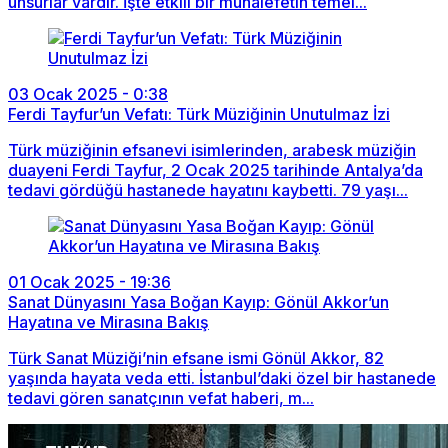
unsurlar vardır. İşte etkili bir muhalefetin temel...
03 Ocak 2025 - 0:38
Ferdi Tayfur’un Vefatı: Türk Müziğinin Unutulmaz İzi
Türk müziğinin efsanevi isimlerinden, arabesk müziğin
duayeni Ferdi Tayfur, 2 Ocak 2025 tarihinde Antalya’da
tedavi gördüğü hastanede hayatını kaybetti. 79 yaşı...
01 Ocak 2025 - 19:36
Sanat Dünyasını Yasa Boğan Kayıp: Gönül Akkor’un
Hayatına ve Mirasına Bakış
Türk Sanat Müziği’nin efsane ismi Gönül Akkor, 82
yaşında hayata veda etti. İstanbul’daki özel bir hastanede
tedavi gören sanatçının vefat haberi, m...