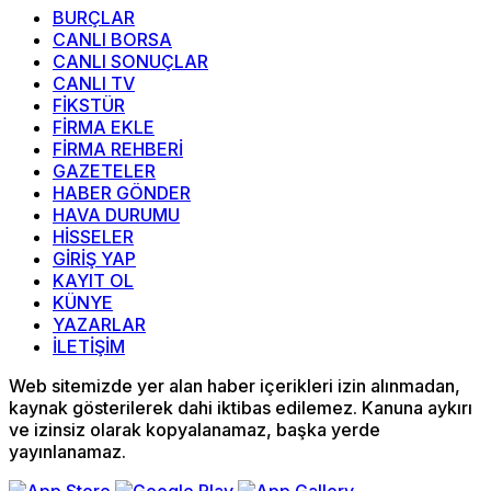
BURÇLAR
CANLI BORSA
CANLI SONUÇLAR
CANLI TV
FİKSTÜR
FİRMA EKLE
FİRMA REHBERİ
GAZETELER
HABER GÖNDER
HAVA DURUMU
HİSSELER
GİRİŞ YAP
KAYIT OL
KÜNYE
YAZARLAR
İLETİŞİM
Web sitemizde yer alan haber içerikleri izin alınmadan,
kaynak gösterilerek dahi iktibas edilemez. Kanuna aykırı
ve izinsiz olarak kopyalanamaz, başka yerde
yayınlanamaz.