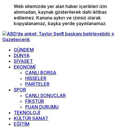
Web sitemizde yer alan haber içerikleri izin
alınmadan, kaynak gösterilerek dahi iktibas
edilemez. Kanuna aykırı ve izinsiz olarak
kopyalanamaz, başka yerde yayınlanamaz.
GÜNDEM
DÜNYA
SİYASET
EKONOMİ
CANLI BORSA
HİSSELER
PARİTELER
SPOR
CANLI SONUÇLAR
FİKSTÜR
PUAN DURUMU
TEKNOLOJİ
KÜLTÜR SANAT
EĞİTİM