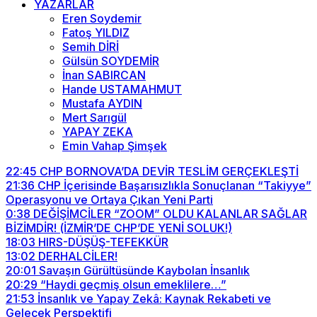
YAZARLAR
Eren Soydemir
Fatoş YILDIZ
Semih DİRİ
Gülsün SOYDEMİR
İnan SABIRCAN
Hande USTAMAHMUT
Mustafa AYDIN
Mert Sarıgül
YAPAY ZEKA
Emin Vahap Şimşek
22:45
CHP BORNOVA’DA DEVİR TESLİM GERÇEKLEŞTİ
21:36
CHP İçerisinde Başarısızlıkla Sonuçlanan “Takiyye”
Operasyonu ve Ortaya Çıkan Yeni Parti
0:38
DEĞİŞİMCİLER “ZOOM” OLDU KALANLAR SAĞLAR
BİZİMDİR! (İZMİR’DE CHP’DE YENİ SOLUK!)
18:03
HIRS-DÜŞÜŞ-TEFEKKÜR
13:02
DERHALCİLER!
20:01
Savaşın Gürültüsünde Kaybolan İnsanlık
20:29
“Haydi geçmiş olsun emeklilere…”
21:53
İnsanlık ve Yapay Zekâ: Kaynak Rekabeti ve
Gelecek Perspektifi