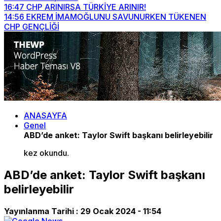
16:47
CHP ARINIRSA TÜRKİYE ARINIR!
14:56
EKREM İMAMOĞLUNU SAVUNURKEN TÜKENEN
CHP GENÇLİĞİ
ANASAYFA
Genel
ABD’de anket: Taylor Swift başkanı belirleyebilir
kez okundu.
ABD’de anket: Taylor Swift başkanı
belirleyebilir
Yayınlanma Tarihi :
29 Ocak 2024 - 11:54