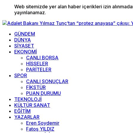
Web sitemizde yer alan haber içerikleri izin alınmad
yayınlanamaz.
GÜNDEM
DÜNYA
SİYASET
EKONOMİ
CANLI BORSA
HİSSELER
PARİTELER
SPOR
CANLI SONUÇLAR
FİKSTÜR
PUAN DURUMU
TEKNOLOJİ
KÜLTÜR SANAT
EĞİTİM
YAZARLAR
Eren Soydemir
Fatoş YILDIZ