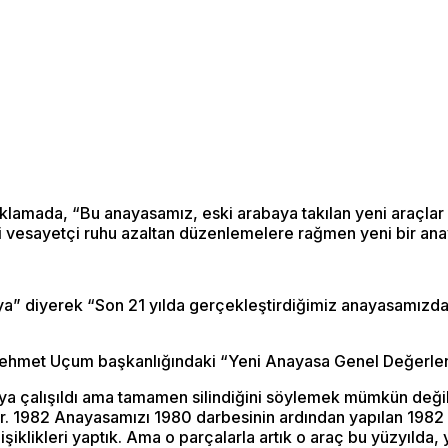
ıklamada, “Bu anayasamız, eski arabaya takılan yeni araçl
 vesayetçi ruhu azaltan düzenlemelere rağmen yeni bir anay
a” diyerek “Son 21 yılda gerçekleştirdiğimiz anayasamızda
Mehmet Uçum başkanlığındaki “Yeni Anayasa Genel Değerlend
aya çalışıldı ama tamamen silindiğini söylemek mümkün deği
ar. 1982 Anayasamızı 1980 darbesinin ardından yapılan 1982
şiklikleri yaptık. Ama o parçalarla artık o araç bu yüzyılda