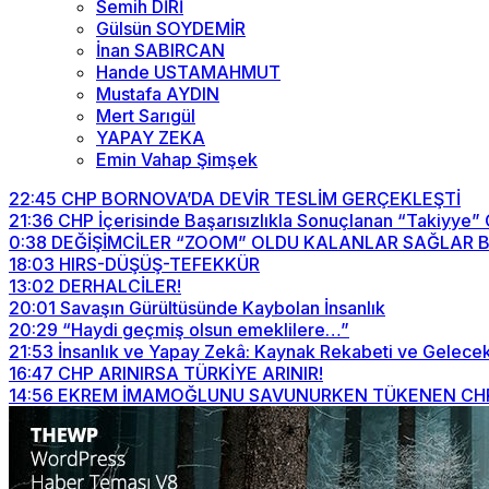
Semih DİRİ
Gülsün SOYDEMİR
İnan SABIRCAN
Hande USTAMAHMUT
Mustafa AYDIN
Mert Sarıgül
YAPAY ZEKA
Emin Vahap Şimşek
22:45
CHP BORNOVA’DA DEVİR TESLİM GERÇEKLEŞTİ
21:36
CHP İçerisinde Başarısızlıkla Sonuçlanan “Takiyye”
0:38
DEĞİŞİMCİLER “ZOOM” OLDU KALANLAR SAĞLAR BİZİ
18:03
HIRS-DÜŞÜŞ-TEFEKKÜR
13:02
DERHALCİLER!
20:01
Savaşın Gürültüsünde Kaybolan İnsanlık
20:29
“Haydi geçmiş olsun emeklilere…”
21:53
İnsanlık ve Yapay Zekâ: Kaynak Rekabeti ve Gelecek
16:47
CHP ARINIRSA TÜRKİYE ARINIR!
14:56
EKREM İMAMOĞLUNU SAVUNURKEN TÜKENEN CHP