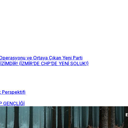
 Operasyonu ve Ortaya Çıkan Yeni Parti
MDİR! (İZMİR’DE CHP’DE YENİ SOLUK!)
 Perspektifi
 GENÇLİĞİ