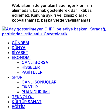
Web sitemizde yer alan haber içerikleri izin
alınmadan, kaynak gösterilerek dahi iktibas
edilemez. Kanuna aykırı ve izinsiz olarak
kopyalanamaz, başka yerde yayınlanamaz.
GÜNDEM
DÜNYA
SİYASET
EKONOMİ
CANLI BORSA
HİSSELER
PARİTELER
SPOR
CANLI SONUÇLAR
FİKSTÜR
PUAN DURUMU
TEKNOLOJİ
KÜLTÜR SANAT
EĞİTİM