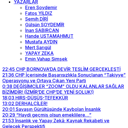
YAZARLAR
Eren Soydemir
Fatoş YILDIZ
Semih DİRİ
Gülsün SOYDEMİR
İnan SABIRCAN
Hande USTAMAHMUT
Mustafa AYDIN
Mert Sarıgül
YAPAY ZEKA
Emin Vahap Şimşek
22:45
CHP BORNOVA’DA DEVİR TESLİM GERÇEKLEŞTİ
21:36
CHP İçerisinde Başarısızlıkla Sonuçlanan “Takiyye”
Operasyonu ve Ortaya Çıkan Yeni Parti
0:38
DEĞİŞİMCİLER “ZOOM” OLDU KALANLAR SAĞLAR
BİZİMDİR! (İZMİR’DE CHP’DE YENİ SOLUK!)
18:03
HIRS-DÜŞÜŞ-TEFEKKÜR
13:02
DERHALCİLER!
20:01
Savaşın Gürültüsünde Kaybolan İnsanlık
20:29
“Haydi geçmiş olsun emeklilere…”
21:53
İnsanlık ve Yapay Zekâ: Kaynak Rekabeti ve
Gelecek Perspektifi