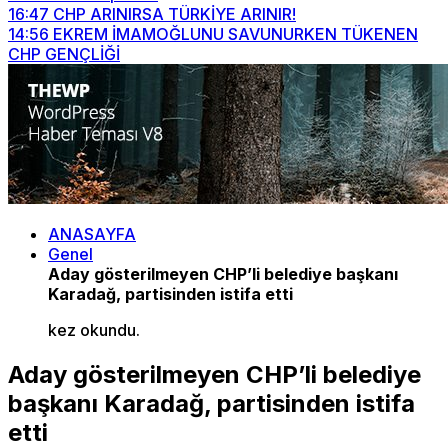
16:47
CHP ARINIRSA TÜRKİYE ARINIR!
14:56
EKREM İMAMOĞLUNU SAVUNURKEN TÜKENEN
CHP GENÇLİĞİ
ANASAYFA
Genel
Aday gösterilmeyen CHP’li belediye başkanı
Karadağ, partisinden istifa etti
kez okundu.
Aday gösterilmeyen CHP’li belediye
başkanı Karadağ, partisinden istifa
etti