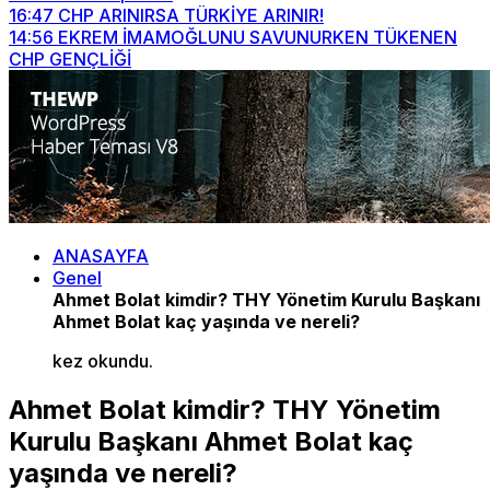
16:47
CHP ARINIRSA TÜRKİYE ARINIR!
14:56
EKREM İMAMOĞLUNU SAVUNURKEN TÜKENEN
CHP GENÇLİĞİ
ANASAYFA
Genel
Ahmet Bolat kimdir? THY Yönetim Kurulu Başkanı
Ahmet Bolat kaç yaşında ve nereli?
kez okundu.
Ahmet Bolat kimdir? THY Yönetim
Kurulu Başkanı Ahmet Bolat kaç
yaşında ve nereli?