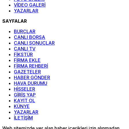
VİDEO GALERİ
YAZARLAR
SAYFALAR
BURÇLAR
CANLI BORSA
CANLI SONUÇLAR
CANLI TV
FİKSTÜR
FİRMA EKLE
FİRMA REHBERİ
GAZETELER
HABER GÖNDER
HAVA DURUMU
HİSSELER
GİRİŞ YAP
KAYIT OL
KÜNYE
YAZARLAR
İLETİŞİM
Web sitemizde yer alan haber içerikleri izin alınmadan,