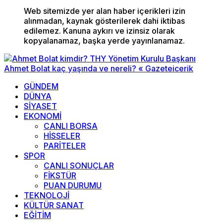
Web sitemizde yer alan haber içerikleri izin
alınmadan, kaynak gösterilerek dahi iktibas
edilemez. Kanuna aykırı ve izinsiz olarak
kopyalanamaz, başka yerde yayınlanamaz.
GÜNDEM
DÜNYA
SİYASET
EKONOMİ
CANLI BORSA
HİSSELER
PARİTELER
SPOR
CANLI SONUÇLAR
FİKSTÜR
PUAN DURUMU
TEKNOLOJİ
KÜLTÜR SANAT
EĞİTİM