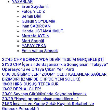
YAZARLAR
Eren Soydemir
Fatoş YILDIZ
Semih DİRİ
Gülsün SOYDEMİR
İnan SABIRCAN
Hande USTAMAHMUT
Mustafa AYDIN
Mert Sarıgül
YAPAY ZEKA
Emin Vahap Şimşek
22:45
CHP BORNOVA’DA DEVİR TESLİM GERÇEKLEŞTİ
21:36
CHP İçerisinde Başarısızlıkla Sonuçlanan “Takiyye”
Operasyonu ve Ortaya Çıkan Yeni Parti
0:38
DEĞİŞİMCİLER “ZOOM” OLDU KALANLAR SAĞLAR
BİZİMDİR! (İZMİR’DE CHP’DE YENİ SOLUK!)
18:03
HIRS-DÜŞÜŞ-TEFEKKÜR
13:02
DERHALCİLER!
20:01
Savaşın Gürültüsünde Kaybolan İnsanlık
20:29
“Haydi geçmiş olsun emeklilere…”
21:53
İnsanlık ve Yapay Zekâ: Kaynak Rekabeti ve
Gelecek Perspektifi