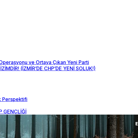
 Operasyonu ve Ortaya Çıkan Yeni Parti
MDİR! (İZMİR’DE CHP’DE YENİ SOLUK!)
 Perspektifi
 GENÇLİĞİ