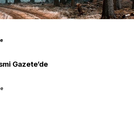
de
esmi Gazete’de