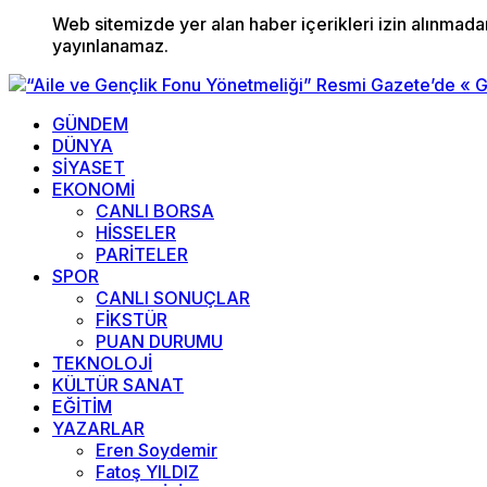
Web sitemizde yer alan haber içerikleri izin alınmad
yayınlanamaz.
GÜNDEM
DÜNYA
SİYASET
EKONOMİ
CANLI BORSA
HİSSELER
PARİTELER
SPOR
CANLI SONUÇLAR
FİKSTÜR
PUAN DURUMU
TEKNOLOJİ
KÜLTÜR SANAT
EĞİTİM
YAZARLAR
Eren Soydemir
Fatoş YILDIZ