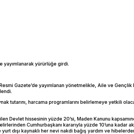
e yayımlanarak yürürlüğe girdi.
smi Gazete’de yayımlanan yönetmelikle, Aile ve Gençlik Fon
lendi.
ak tutarını, harcama programlarını belirlemeye yetkili olacak
ilen Devlet hissesinin yüzde 20’si, Maden Kanunu kapsamında
elirlerinden Cumhurbaşkanı kararıyla yüzde 10’una kadar akt
 yurt dışı kaynaklı her nevi nakdi bağış yardım ve hibelerde