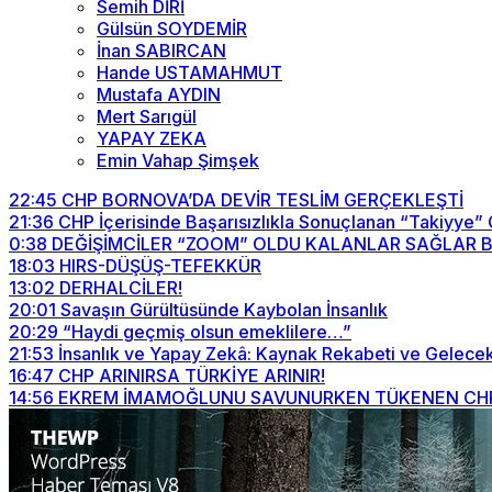
Semih DİRİ
Gülsün SOYDEMİR
İnan SABIRCAN
Hande USTAMAHMUT
Mustafa AYDIN
Mert Sarıgül
YAPAY ZEKA
Emin Vahap Şimşek
22:45
CHP BORNOVA’DA DEVİR TESLİM GERÇEKLEŞTİ
21:36
CHP İçerisinde Başarısızlıkla Sonuçlanan “Takiyye”
0:38
DEĞİŞİMCİLER “ZOOM” OLDU KALANLAR SAĞLAR BİZİ
18:03
HIRS-DÜŞÜŞ-TEFEKKÜR
13:02
DERHALCİLER!
20:01
Savaşın Gürültüsünde Kaybolan İnsanlık
20:29
“Haydi geçmiş olsun emeklilere…”
21:53
İnsanlık ve Yapay Zekâ: Kaynak Rekabeti ve Gelecek
16:47
CHP ARINIRSA TÜRKİYE ARINIR!
14:56
EKREM İMAMOĞLUNU SAVUNURKEN TÜKENEN CHP