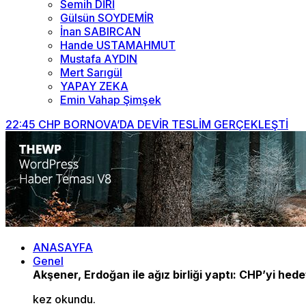
Semih DİRİ
Gülsün SOYDEMİR
İnan SABIRCAN
Hande USTAMAHMUT
Mustafa AYDIN
Mert Sarıgül
YAPAY ZEKA
Emin Vahap Şimşek
22:45
CHP BORNOVA’DA DEVİR TESLİM GERÇEKLEŞTİ
ANASAYFA
Genel
Akşener, Erdoğan ile ağız birliği yaptı: CHP’yi hede
kez okundu.