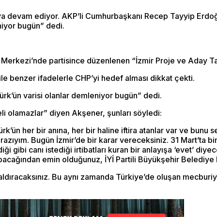
ya devam ediyor. AKP’li Cumhurbaşkanı Recep Tayyip Erdoğan
niyor bugün” dedi.
re Merkezi’nde partisince düzenlenen “İzmir Proje ve Aday T
e benzer ifadelerle CHP’yi hedef alması dikkat çekti.
ürk’ün varisi olanlar demleniyor bugün” dedi.
li olamazlar” diyen Akşener, şunları söyledi:
türk’ün her bir anına, her bir haline iftira atanlar var ve b
ıyım. Bugün İzmir’de bir karar vereceksiniz. 31 Mart’ta bir
i gibi canı istediği irtibatları kuran bir anlayışa ‘evet’ di
pacağından emin olduğunuz, İYİ Partili Büyükşehir Belediye
kaldıracaksınız. Bu aynı zamanda Türkiye’de oluşan mecburiy