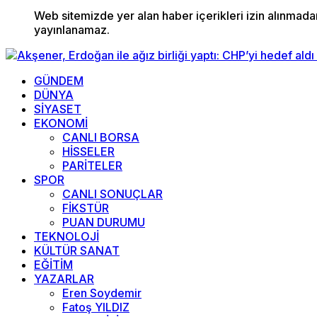
Web sitemizde yer alan haber içerikleri izin alınmad
yayınlanamaz.
GÜNDEM
DÜNYA
SİYASET
EKONOMİ
CANLI BORSA
HİSSELER
PARİTELER
SPOR
CANLI SONUÇLAR
FİKSTÜR
PUAN DURUMU
TEKNOLOJİ
KÜLTÜR SANAT
EĞİTİM
YAZARLAR
Eren Soydemir
Fatoş YILDIZ