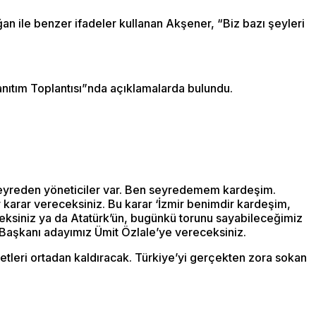
 ile benzer ifadeler kullanan Akşener, “Biz bazı şeyleri
anıtım Toplantısı”nda açıklamalarda bulundu.
unu seyreden yöneticiler var. Ben seyredemem kardeşim.
 karar vereceksiniz. Bu karar ‘İzmir benimdir kardeşim,
yeceksiniz ya da Atatürk’ün, bugünkü torunu sayabileceğimiz
 Başkanı adayımız Ümit Özlale’ye vereceksiniz.
etleri ortadan kaldıracak. Türkiye’yi gerçekten zora sokan