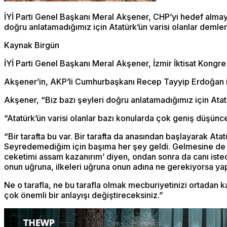
İYİ Parti Genel Başkanı Meral Akşener, CHP’yi hedef alma
doğru anlatamadığımız için Atatürk’ün varisi olanlar demle
Kaynak Birgün
İYİ Parti Genel Başkanı Meral Akşener, İzmir İktisat Kong
Akşener’in, AKP’li Cumhurbaşkanı Recep Tayyip Erdoğan il
Akşener, “Biz bazı şeyleri doğru anlatamadığımız için Atat
“Atatürk’ün varisi olanlar bazı konularda çok geniş düşünce
“Bir tarafta bu var. Bir tarafta da anasından başlayarak Ata
Seyredemediğim için başıma her şey geldi. Gelmesine de raz
ceketimi assam kazanırım’ diyen, ondan sonra da canı istediğ
onun uğruna, ilkeleri uğruna onun adına ne gerekiyorsa ya
Ne o tarafla, ne bu tarafla olmak mecburiyetinizi ortadan 
çok önemli bir anlayışı değiştireceksiniz.”