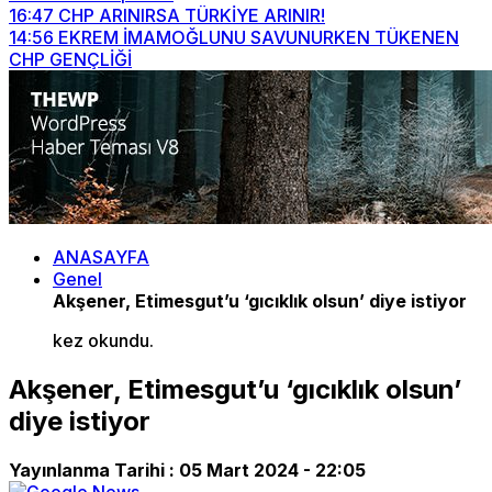
16:47
CHP ARINIRSA TÜRKİYE ARINIR!
14:56
EKREM İMAMOĞLUNU SAVUNURKEN TÜKENEN
CHP GENÇLİĞİ
ANASAYFA
Genel
Akşener, Etimesgut’u ‘gıcıklık olsun’ diye istiyor
kez okundu.
Akşener, Etimesgut’u ‘gıcıklık olsun’
diye istiyor
Yayınlanma Tarihi :
05 Mart 2024 - 22:05