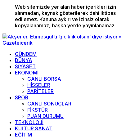
Web sitemizde yer alan haber içerikleri izin
alınmadan, kaynak gösterilerek dahi iktibas
edilemez. Kanuna aykırı ve izinsiz olarak
kopyalanamaz, başka yerde yayınlanamaz.
GÜNDEM
DÜNYA
SİYASET
EKONOMİ
CANLI BORSA
HİSSELER
PARİTELER
SPOR
CANLI SONUÇLAR
FİKSTÜR
PUAN DURUMU
TEKNOLOJİ
KÜLTÜR SANAT
EĞİTİM