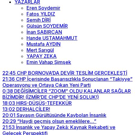
YAZARLAR
Eren Soydemir
Fatoş YILDIZ
Semih DİRİ
Gülsün SOYDEMİR
İnan SABIRCAN
Hande USTAMAHMUT
Mustafa AYDIN
Mert Sarıgül
YAPAY ZEKA
Emin Vahap Şimşek
22:45
CHP BORNOVA’DA DEVİR TESLİM GERÇEKLEŞTİ
21:36
CHP İçerisinde Başarısızlıkla Sonuçlanan “Takiyye”
Operasyonu ve Ortaya Çıkan Yeni Parti
0:38
DEĞİŞİMCİLER “ZOOM” OLDU KALANLAR SAĞLAR
BİZİMDİR! (İZMİR’DE CHP’DE YENİ SOLUK!)
18:03
HIRS-DÜŞÜŞ-TEFEKKÜR
13:02
DERHALCİLER!
20:01
Savaşın Gürültüsünde Kaybolan İnsanlık
20:29
“Haydi geçmiş olsun emeklilere…”
21:53
İnsanlık ve Yapay Zekâ: Kaynak Rekabeti ve
Gelecek Perspektifi