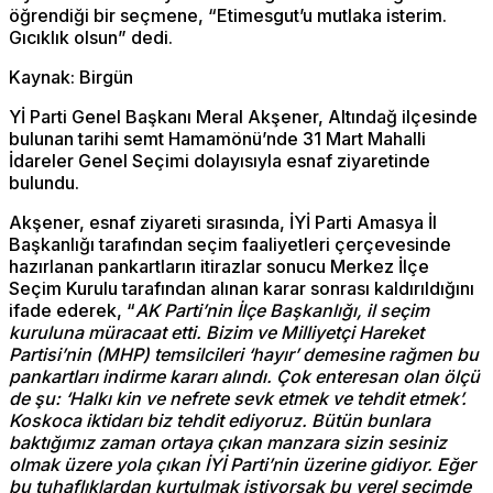
öğrendiği bir seçmene, “Etimesgut’u mutlaka isterim.
Gıcıklık olsun” dedi.
Kaynak: Birgün
Yİ Parti Genel Başkanı Meral Akşener, Altındağ ilçesinde
bulunan tarihi semt Hamamönü’nde 31 Mart Mahalli
İdareler Genel Seçimi dolayısıyla esnaf ziyaretinde
bulundu.
Akşener, esnaf ziyareti sırasında, İYİ Parti Amasya İl
Başkanlığı tarafından seçim faaliyetleri çerçevesinde
hazırlanan pankartların itirazlar sonucu Merkez İlçe
Seçim Kurulu tarafından alınan karar sonrası kaldırıldığını
ifade ederek, “
AK Parti’nin İlçe Başkanlığı, il seçim
kuruluna müracaat etti. Bizim ve Milliyetçi Hareket
Partisi’nin (MHP) temsilcileri ‘hayır’ demesine rağmen bu
pankartları indirme kararı alındı. Çok enteresan olan ölçü
de şu: ‘Halkı kin ve nefrete sevk etmek ve tehdit etmek’.
Koskoca iktidarı biz tehdit ediyoruz. Bütün bunlara
baktığımız zaman ortaya çıkan manzara sizin sesiniz
olmak üzere yola çıkan İYİ Parti’nin üzerine gidiyor. Eğer
bu tuhaflıklardan kurtulmak istiyorsak bu yerel seçimde