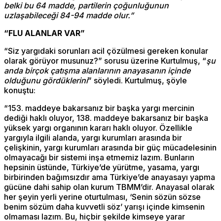
belki bu 64 madde, partilerin çoğunluğunun
uzlaşabileceği 84-94 madde olur.”
“FLU ALANLAR VAR”
“Siz yargıdaki sorunları acil çözülmesi gereken konular
olarak görüyor musunuz?” sorusu üzerine Kurtulmuş, “
şu
anda birçok çatışma alanlarının anayasanın içinde
olduğunu gördüklerini
” söyledi. Kurtulmuş, şöyle
konuştu:
“153. maddeye bakarsanız bir başka yargı mercinin
dediği haklı oluyor, 138. maddeye bakarsanız bir başka
yüksek yargı organının kararı haklı oluyor. Özellikle
yargıyla ilgili alanda, yargı kurumları arasında bir
çelişkinin, yargı kurumları arasında bir güç mücadelesinin
olmayacağı bir sistemi inşa etmemiz lazım. Bunların
hepsinin üstünde, Türkiye’de yürütme, yasama, yargı
birbirinden bağımsızdır ama Türkiye’de anayasayı yapma
gücüne dahi sahip olan kurum TBMM’dir. Anayasal olarak
her şeyin yerli yerine oturtulması, ‘Senin sözün sözse
benim sözüm daha kuvvetli söz’ yarışı içinde kimsenin
olmaması lazım. Bu, hiçbir şekilde kimseye yarar