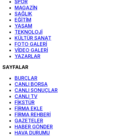
SPOR
MAGAZİN
SAĞLIK
EĞİTİM
YAŞAM
TEKNOLOJİ
KÜLTÜR SANAT
FOTO GALERİ
VİDEO GALERİ
YAZARLAR
SAYFALAR
BURÇLAR
CANLI BORSA
CANLI SONUÇLAR
CANLI TV
FİKSTÜR
FİRMA EKLE
FİRMA REHBERİ
GAZETELER
HABER GÖNDER
HAVA DURUMU