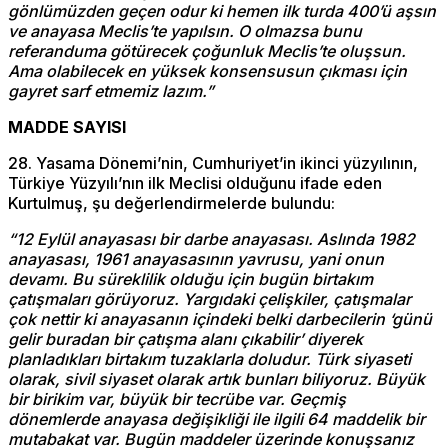
gönlümüzden geçen odur ki hemen ilk turda 400’ü aşsın
ve anayasa Meclis’te yapılsın. O olmazsa bunu
referanduma götürecek çoğunluk Meclis’te oluşsun.
Ama olabilecek en yüksek konsensusun çıkması için
gayret sarf etmemiz lazım.”
MADDE SAYISI
28. Yasama Dönemi’nin, Cumhuriyet’in ikinci yüzyılının,
Türkiye Yüzyılı’nın ilk Meclisi olduğunu ifade eden
Kurtulmuş, şu değerlendirmelerde bulundu:
“12 Eylül anayasası bir darbe anayasası. Aslında 1982
anayasası, 1961 anayasasının yavrusu, yani onun
devamı. Bu süreklilik olduğu için bugün birtakım
çatışmaları görüyoruz. Yargıdaki çelişkiler, çatışmalar
çok nettir ki anayasanın içindeki belki darbecilerin ‘günü
gelir buradan bir çatışma alanı çıkabilir’ diyerek
planladıkları birtakım tuzaklarla doludur. Türk siyaseti
olarak, sivil siyaset olarak artık bunları biliyoruz. Büyük
bir birikim var, büyük bir tecrübe var. Geçmiş
dönemlerde anayasa değişikliği ile ilgili 64 maddelik bir
mutabakat var. Bugün maddeler üzerinde konuşsanız