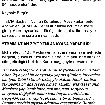
94 madde olur” dedi.
Kaynak: Birgün
TBMM Başkanı Numan Kurtulmuş, Asya Parlamenter
Asamblesi (APA) 14. Genel Kurulu’na katılmak üzere
gittiği Azerbaycan’dan dönüşünde uçakta iktidara yakın
gazetecilerin sorularını yanıtladı.
“TBMM A’DAN Z’YE YENİ ANAYASA YAPABİLİR”
Muhalefetin, “Bu Meclis yeni anayasa yapmaya muktedir
değildir, çünkü kurucu meclis değildir” şeklinde itirazlar
dile getirdiğini belirten Kurtulmuş, şöyle devam etti:
“Bir kere kategorik olarak şunu söylemek lazım. TBMM,
A’dan Z’ye yeni bir anayasayı yapma gücüne, kuvvetine
sahiptir. Tabii ki bu bir uzlaşıyla olabilir. Hiçbir partinin
tek başına bir anayasası olmaz. Milletin anayasası olur.
Meclis’te yapılacak ister yeni anayasa, topyekun
anayasal değişiklik olsun ister hayati maddelerde
değişiklik olsun, yapılacak olan iş bir aritmetik işidir.
Parlamentodaki siyasal aritmetik meselesidir. Burada