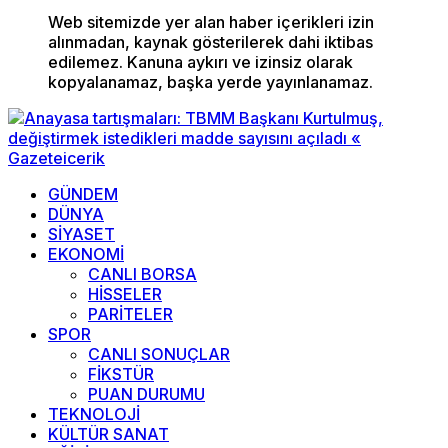
Web sitemizde yer alan haber içerikleri izin
alınmadan, kaynak gösterilerek dahi iktibas
edilemez. Kanuna aykırı ve izinsiz olarak
kopyalanamaz, başka yerde yayınlanamaz.
GÜNDEM
DÜNYA
SİYASET
EKONOMİ
CANLI BORSA
HİSSELER
PARİTELER
SPOR
CANLI SONUÇLAR
FİKSTÜR
PUAN DURUMU
TEKNOLOJİ
KÜLTÜR SANAT