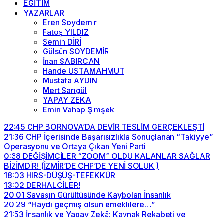
EĞİTİM
YAZARLAR
Eren Soydemir
Fatoş YILDIZ
Semih DİRİ
Gülsün SOYDEMİR
İnan SABIRCAN
Hande USTAMAHMUT
Mustafa AYDIN
Mert Sarıgül
YAPAY ZEKA
Emin Vahap Şimşek
22:45
CHP BORNOVA’DA DEVİR TESLİM GERÇEKLEŞTİ
21:36
CHP İçerisinde Başarısızlıkla Sonuçlanan “Takiyye”
Operasyonu ve Ortaya Çıkan Yeni Parti
0:38
DEĞİŞİMCİLER “ZOOM” OLDU KALANLAR SAĞLAR
BİZİMDİR! (İZMİR’DE CHP’DE YENİ SOLUK!)
18:03
HIRS-DÜŞÜŞ-TEFEKKÜR
13:02
DERHALCİLER!
20:01
Savaşın Gürültüsünde Kaybolan İnsanlık
20:29
“Haydi geçmiş olsun emeklilere…”
21:53
İnsanlık ve Yapay Zekâ: Kaynak Rekabeti ve