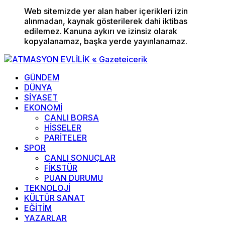
Web sitemizde yer alan haber içerikleri izin
alınmadan, kaynak gösterilerek dahi iktibas
edilemez. Kanuna aykırı ve izinsiz olarak
kopyalanamaz, başka yerde yayınlanamaz.
GÜNDEM
DÜNYA
SİYASET
EKONOMİ
CANLI BORSA
HİSSELER
PARİTELER
SPOR
CANLI SONUÇLAR
FİKSTÜR
PUAN DURUMU
TEKNOLOJİ
KÜLTÜR SANAT
EĞİTİM
YAZARLAR