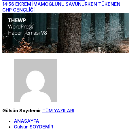
14:56
EKREM İMAMOĞLUNU SAVUNURKEN TÜKENEN
CHP GENÇLİĞİ
Gülsün Soydemir
TÜM YAZILARI
ANASAYFA
Gülsün SOYDEMİR