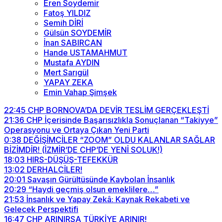
Eren Soydemir
Fatoş YILDIZ
Semih DİRİ
Gülsün SOYDEMİR
İnan SABIRCAN
Hande USTAMAHMUT
Mustafa AYDIN
Mert Sarıgül
YAPAY ZEKA
Emin Vahap Şimşek
22:45
CHP BORNOVA’DA DEVİR TESLİM GERÇEKLEŞTİ
21:36
CHP İçerisinde Başarısızlıkla Sonuçlanan “Takiyye”
Operasyonu ve Ortaya Çıkan Yeni Parti
0:38
DEĞİŞİMCİLER “ZOOM” OLDU KALANLAR SAĞLAR
BİZİMDİR! (İZMİR’DE CHP’DE YENİ SOLUK!)
18:03
HIRS-DÜŞÜŞ-TEFEKKÜR
13:02
DERHALCİLER!
20:01
Savaşın Gürültüsünde Kaybolan İnsanlık
20:29
“Haydi geçmiş olsun emeklilere…”
21:53
İnsanlık ve Yapay Zekâ: Kaynak Rekabeti ve
Gelecek Perspektifi
16:47
CHP ARINIRSA TÜRKİYE ARINIR!