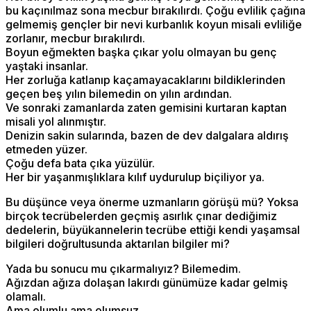
bu kaçınılmaz sona mecbur bırakılırdı. Çoğu evlilik çağına
gelmemiş gençler bir nevi kurbanlık koyun misali evliliğe
zorlanır, mecbur bırakılırdı.
Boyun eğmekten başka çıkar yolu olmayan bu genç
yaştaki insanlar.
Her zorluğa katlanıp kaçamayacaklarını bildiklerinden
geçen beş yılın bilemedin on yılın ardından.
Ve sonraki zamanlarda zaten gemisini kurtaran kaptan
misali yol alınmıştır.
Denizin sakin sularında, bazen de dev dalgalara aldırış
etmeden yüzer.
Çoğu defa bata çıka yüzülür.
Her bir yaşanmışlıklara kılıf uydurulup biçiliyor ya.
Bu düşünce veya önerme uzmanların görüşü mü? Yoksa
birçok tecrübelerden geçmiş asırlık çınar dediğimiz
dedelerin, büyükannelerin tecrübe ettiği kendi yaşamsal
bilgileri doğrultusunda aktarılan bilgiler mi?
Yada bu sonucu mu çıkarmalıyız? Bilemedim.
Ağızdan ağıza dolaşan lakırdı günümüze kadar gelmiş
olamalı.
Ama olumlu ama olumsuz.