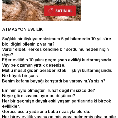
ATMASYON EVLİLİK
Sağlıklı bir ilişkiye maksimum 5 yıl bilemedin 10 yıl süre
biçildiğini bileniniz var mı?!
Vardır elbet. Herkes kendine bir sordu mu neden niçin
diye?
Eğer evliliğin 10.yılını geçmişsen evliliği kurtarmışsındır.
Vay be ozaman yırttık desenize.
Mutlu mesut giden beraberlikteki ilişkiyi kurtarmışsındır.
Ne büyük bir şans.
Benim kafamı bayağı karıştırdı bu varsayım.Ya sizin?
Eminim öyle olmuştur. Tuhaf değil mi sizce de?
Neye göre savunuluyor bu düşünce?
Her bir geçmişe dayalı eski yaşam şartlarında ki birçok
evlilikler.
Görücü usulü yada ana baba rızasıyla olurdu.
Her birey evlilik yaşına gelmiş veya gelmemiş olsalar bile