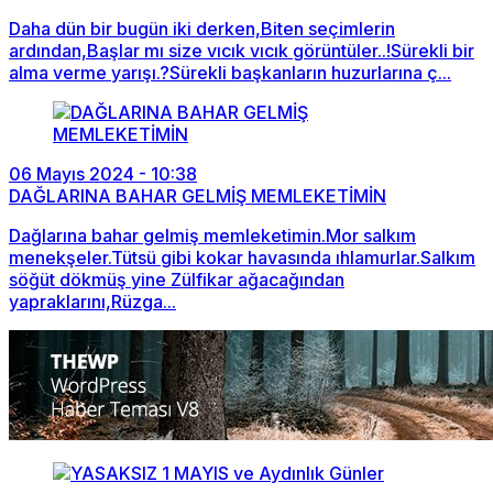
Daha dün bir bugün iki derken,Biten seçimlerin
ardından,Başlar mı size vıcık vıcık görüntüler..!Sürekli bir
alma verme yarışı.?Sürekli başkanların huzurlarına ç...
06 Mayıs 2024 - 10:38
DAĞLARINA BAHAR GELMİŞ MEMLEKETİMİN
Dağlarına bahar gelmiş memleketimin.Mor salkım
menekşeler.Tütsü gibi kokar havasında ıhlamurlar.Salkım
söğüt dökmüş yine Zülfikar ağacağından
yapraklarını,Rüzga...