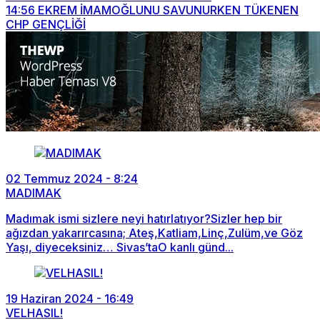
14:56
EKREM İMAMOĞLUNU SAVUNURKEN TÜKENEN
CHP GENÇLİĞİ
02 Temmuz 2024 - 8:24
MADIMAK
Madımak ismi sizlere neyi hatırlatıyor?Sizler hep bir
ağızdan yakarırcasına; Ateş,Katliam,Linç,Zulüm,ve Göz
Yaşı, diyeceksiniz… Sivas’taO kanlı günd...
19 Haziran 2024 - 16:49
VELHASIL!