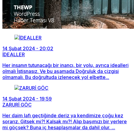
14 Şubat 2024 - 20:02
İDEALLER
Her insanın tutunacağı bir inancı, bir yolu, ayrıca idealleri
olmalı İstisnasız. Ve bu aşamada Doğruluk da çizgisi
olmamalı. Bu doğrultuda izlenecek yol elbette...
14 Şubat 2024 - 19:59
ZARURİ GÖÇ
Her daim lafı geçtiğinde deriz ya kendimize çoğu kez
sorarız. Gitsek mi?! Kalsak mı?! Alıp başımızı bir yerlere
mi göçsek? Buna iç hesaplaşmalar da dahil olur. ...