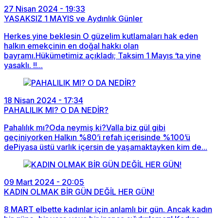
27 Nisan 2024 - 19:33
YASAKSIZ 1 MAYIS ve Aydınlık Günler
Herkes yine beklesin O güzelim kutlamaları hak eden
halkın emekçinin en doğal hakkı olan
bayramı.Hükümetimiz açıkladı; Taksim 1 Mayıs ‘ta yine
yasaklı. !!...
18 Nisan 2024 - 17:34
PAHALILIK MI? O DA NEDİR?
Pahalılık mı?Oda neymiş ki?Valla biz gül gibi
geçiniyorken Halkın %80’i refah içerisinde %100’ü
dePiyasa üstü varlık içersin de yaşamaktayken kim de...
09 Mart 2024 - 20:05
KADIN OLMAK BİR GÜN DEĞİL HER GÜN!
8 MART elbette kadınlar için anlamlı bir gün. Ancak kadın