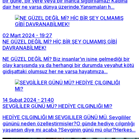
bir güne, bir yere veya bir inanca sığdırılamaz! Kadına
dair her ne varsa dünya üzerinde.Yansımaları h...
02 Mart 2024 - 19:27
NE GÜZEL DEĞİL Mİ? HİÇ BİR ŞEY OLMAMIŞ GİBİ
DAVRANABİLMEK!
NE GÜZEL DEĞİL Mİ? Biz insanlar’ın işine gelmediği bir
olay karşısında ya da herhangi bir durumda veyahut kötü
gidişattaki olumsuz her ne varsa hayatımıza...
14 Şubat 2024 - 21:40
SEVGİLİLER GÜNÜ MÜ? HEDİYE ÇILGINLIĞI MI?
HEDİYE ÇILGINLIĞI MI SEVGILILER GÜNÜ MÜ. Sevgililer
gününü neden özelleştirmişler?O günde hediye çılgınlığı
yaşansın diye mi acaba ?Sevginin günü mü olur?Herkes...