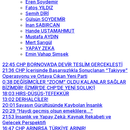
Eren Soydemir
Fatoş YILDIZ
Semih DİRİ
Gülsün SOYDEMİR
İnan SABIRCAN
Hande USTAMAHMUT
Mustafa AYDIN
Mert Sarıgül
YAPAY ZEKA
Emin Vahap Şimşek
22:45
CHP BORNOVA’DA DEVİR TESLİM GERÇEKLEŞTİ
21:36
CHP İçerisinde Başarısızlıkla Sonuçlanan “Takiyye”
Operasyonu ve Ortaya Çıkan Yeni Parti
0:38
DEĞİŞİMCİLER “ZOOM” OLDU KALANLAR SAĞLAR
BİZİMDİR! (İZMİR’DE CHP’DE YENİ SOLUK!)
18:03
HIRS-DÜŞÜŞ-TEFEKKÜR
13:02
DERHALCİLER!
20:01
Savaşın Gürültüsünde Kaybolan İnsanlık
20:29
“Haydi geçmiş olsun emeklilere…”
21:53
İnsanlık ve Yapay Zekâ: Kaynak Rekabeti ve
Gelecek Perspektifi
16:47
CHP ARINIRSA TÜRKİYE ARINIR!