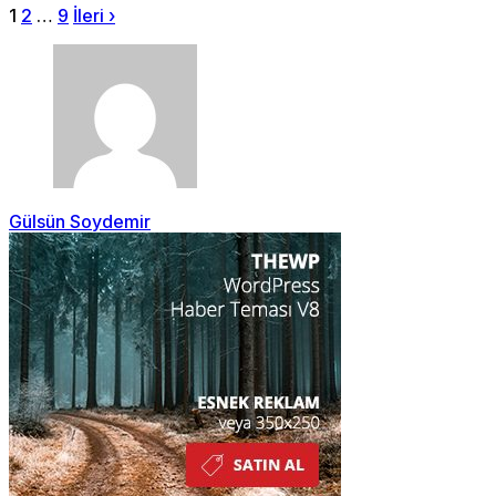
1
2
…
9
İleri ›
Gülsün Soydemir