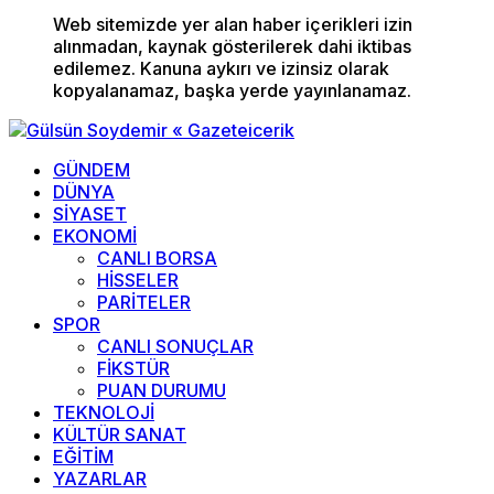
Web sitemizde yer alan haber içerikleri izin
alınmadan, kaynak gösterilerek dahi iktibas
edilemez. Kanuna aykırı ve izinsiz olarak
kopyalanamaz, başka yerde yayınlanamaz.
GÜNDEM
DÜNYA
SİYASET
EKONOMİ
CANLI BORSA
HİSSELER
PARİTELER
SPOR
CANLI SONUÇLAR
FİKSTÜR
PUAN DURUMU
TEKNOLOJİ
KÜLTÜR SANAT
EĞİTİM
YAZARLAR