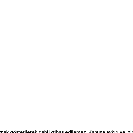
aynak gösterilerek dahi iktibas edilemez. Kanuna aykırı ve 