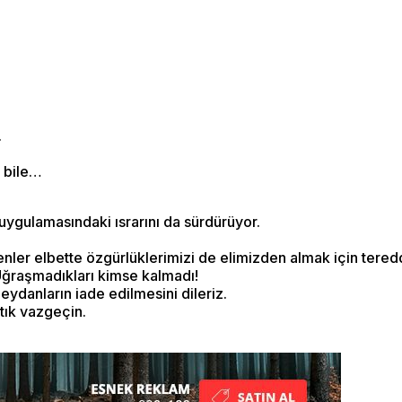
.
ı bile…
uygulamasındaki ısrarını da sürdürüyor.
ler elbette özgürlüklerimizi de elimizden almak için tered
Uğraşmadıkları kimse kalmadı!
eydanların iade edilmesini dileriz.
tık vazgeçin.