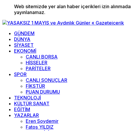
Web sitemizde yer alan haber içerikleri izin alınmad
yayınlanamaz.
GÜNDEM
DÜNYA
SİYASET
EKONOMİ
CANLI BORSA
HİSSELER
PARİTELER
SPOR
CANLI SONUÇLAR
FİKSTÜR
PUAN DURUMU
TEKNOLOJİ
KÜLTÜR SANAT
EĞİTİM
YAZARLAR
Eren Soydemir
Fatoş YILDIZ