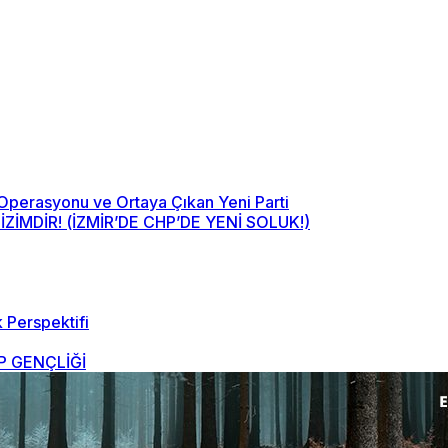
 Operasyonu ve Ortaya Çıkan Yeni Parti
MDİR! (İZMİR’DE CHP’DE YENİ SOLUK!)
 Perspektifi
 GENÇLİĞİ