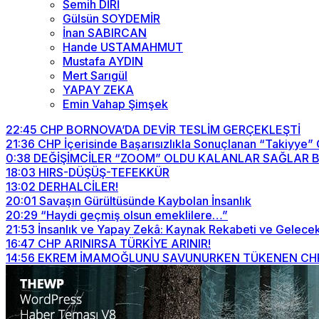
Semih DİRİ
Gülsün SOYDEMİR
İnan SABIRCAN
Hande USTAMAHMUT
Mustafa AYDIN
Mert Sarıgül
YAPAY ZEKA
Emin Vahap Şimşek
22:45
CHP BORNOVA’DA DEVİR TESLİM GERÇEKLEŞTİ
21:36
CHP İçerisinde Başarısızlıkla Sonuçlanan “Takiyye”
0:38
DEĞİŞİMCİLER “ZOOM” OLDU KALANLAR SAĞLAR BİZİ
18:03
HIRS-DÜŞÜŞ-TEFEKKÜR
13:02
DERHALCİLER!
20:01
Savaşın Gürültüsünde Kaybolan İnsanlık
20:29
“Haydi geçmiş olsun emeklilere…”
21:53
İnsanlık ve Yapay Zekâ: Kaynak Rekabeti ve Gelecek
16:47
CHP ARINIRSA TÜRKİYE ARINIR!
14:56
EKREM İMAMOĞLUNU SAVUNURKEN TÜKENEN CHP