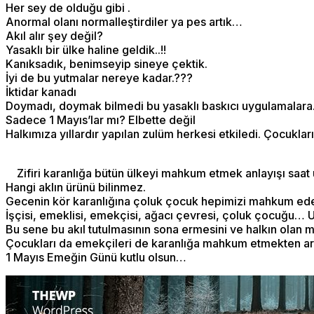
Her sey de olduğu gibi .
Anormal olanı normalleştirdiler ya pes artık…
Akıl alır şey değil?
Yasaklı bir ülke haline geldik..!!
Kanıksadık, benimseyip sineye çektik.
İyi de bu yutmalar nereye kadar.???
İktidar kanadı
Doymadı, doymak bilmedi bu yasaklı baskıcı uygulamalara
Sadece 1 Mayıs’lar mı? Elbette değil
Halkımıza yıllardır yapılan zulüm herkesi etkiledi. Çocuklar
Zifiri karanlığa bütün ülkeyi mahkum etmek anlayışı saat 
Hangi aklın ürünü bilinmez.
Gecenin kör karanlığına çoluk çocuk hepimizi mahkum eden
İşçisi, emeklisi, emekçisi, ağacı çevresi, çoluk çocuğu… 
Bu sene bu akıl tutulmasının sona ermesini ve halkın olan m
Çocukları da emekçileri de karanlığa mahkum etmekten ar
1 Mayıs Emeğin Günü kutlu olsun…