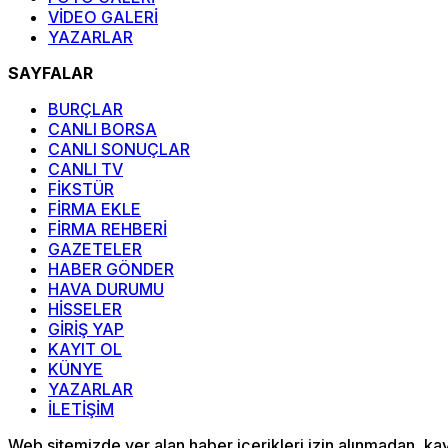
VİDEO GALERİ
YAZARLAR
SAYFALAR
BURÇLAR
CANLI BORSA
CANLI SONUÇLAR
CANLI TV
FİKSTÜR
FİRMA EKLE
FİRMA REHBERİ
GAZETELER
HABER GÖNDER
HAVA DURUMU
HİSSELER
GİRİŞ YAP
KAYIT OL
KÜNYE
YAZARLAR
İLETİŞİM
Web sitemizde yer alan haber içerikleri izin alınmadan, k