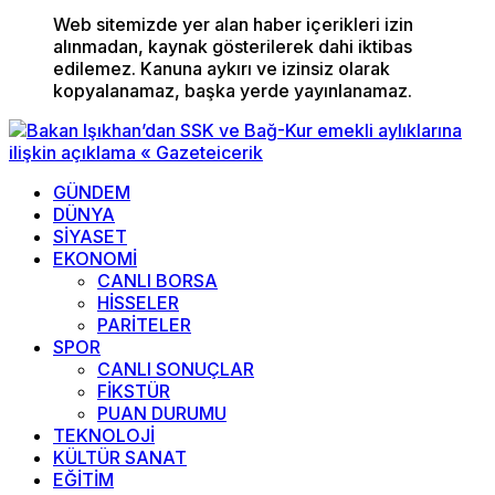
Web sitemizde yer alan haber içerikleri izin
alınmadan, kaynak gösterilerek dahi iktibas
edilemez. Kanuna aykırı ve izinsiz olarak
kopyalanamaz, başka yerde yayınlanamaz.
GÜNDEM
DÜNYA
SİYASET
EKONOMİ
CANLI BORSA
HİSSELER
PARİTELER
SPOR
CANLI SONUÇLAR
FİKSTÜR
PUAN DURUMU
TEKNOLOJİ
KÜLTÜR SANAT
EĞİTİM