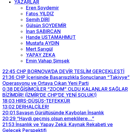
YAZARLAR
Eren Soydemir
Fatoş YILDIZ
Semih DİRİ
Gülsün SOYDEMİR
İnan SABIRCAN
Hande USTAMAHMUT
Mustafa AYDIN
Mert Sarıgül
YAPAY ZEKA
Emin Vahap Şimşek
22:45
CHP BORNOVA’DA DEVİR TESLİM GERÇEKLEŞTİ
21:36
CHP İçerisinde Başarısızlıkla Sonuçlanan “Takiyye”
Operasyonu ve Ortaya Çıkan Yeni Parti
0:38
DEĞİŞİMCİLER “ZOOM” OLDU KALANLAR SAĞLAR
BİZİMDİR! (İZMİR’DE CHP’DE YENİ SOLUK!)
18:03
HIRS-DÜŞÜŞ-TEFEKKÜR
13:02
DERHALCİLER!
20:01
Savaşın Gürültüsünde Kaybolan İnsanlık
20:29
“Haydi geçmiş olsun emeklilere…”
21:53
İnsanlık ve Yapay Zekâ: Kaynak Rekabeti ve
Gelecek Perspektifi