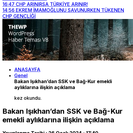
16:47
CHP ARINIRSA TÜRKİYE ARINIR!
14:56
EKREM İMAMOĞLUNU SAVUNURKEN TÜKENEN
CHP GENÇLİĞİ
ANASAYFA
Genel
Bakan Işıkhan’dan SSK ve Bağ-Kur emekli
aylıklarına ilişkin açıklama
kez okundu.
Bakan Işıkhan’dan SSK ve Bağ-Kur
emekli aylıklarına ilişkin açıklama
Yayınlanma Tarihi :
26 Ocak 2024 - 17:40