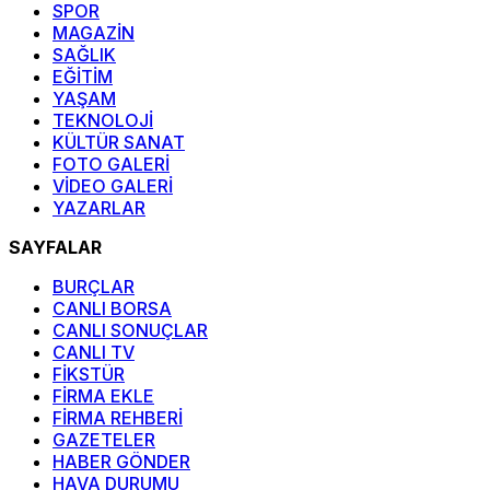
SPOR
MAGAZİN
SAĞLIK
EĞİTİM
YAŞAM
TEKNOLOJİ
KÜLTÜR SANAT
FOTO GALERİ
VİDEO GALERİ
YAZARLAR
SAYFALAR
BURÇLAR
CANLI BORSA
CANLI SONUÇLAR
CANLI TV
FİKSTÜR
FİRMA EKLE
FİRMA REHBERİ
GAZETELER
HABER GÖNDER
HAVA DURUMU