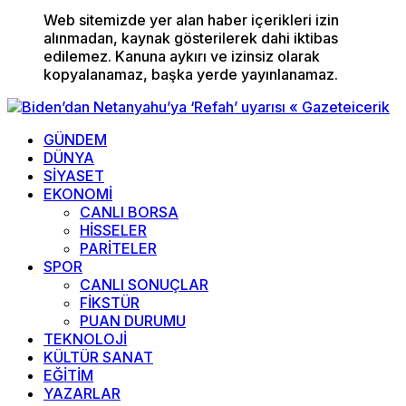
Web sitemizde yer alan haber içerikleri izin
alınmadan, kaynak gösterilerek dahi iktibas
edilemez. Kanuna aykırı ve izinsiz olarak
kopyalanamaz, başka yerde yayınlanamaz.
GÜNDEM
DÜNYA
SİYASET
EKONOMİ
CANLI BORSA
HİSSELER
PARİTELER
SPOR
CANLI SONUÇLAR
FİKSTÜR
PUAN DURUMU
TEKNOLOJİ
KÜLTÜR SANAT
EĞİTİM
YAZARLAR