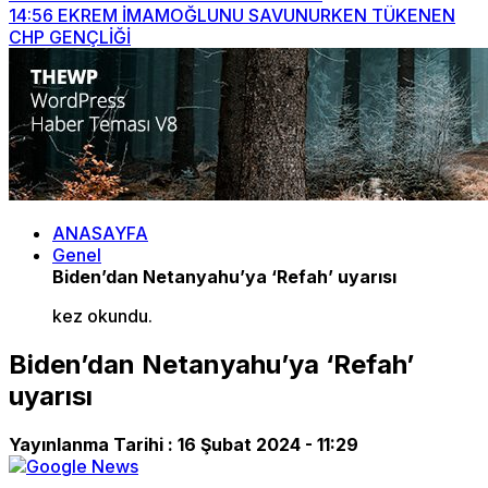
14:56
EKREM İMAMOĞLUNU SAVUNURKEN TÜKENEN
CHP GENÇLİĞİ
ANASAYFA
Genel
Biden’dan Netanyahu’ya ‘Refah’ uyarısı
kez okundu.
Biden’dan Netanyahu’ya ‘Refah’
uyarısı
Yayınlanma Tarihi :
16 Şubat 2024 - 11:29