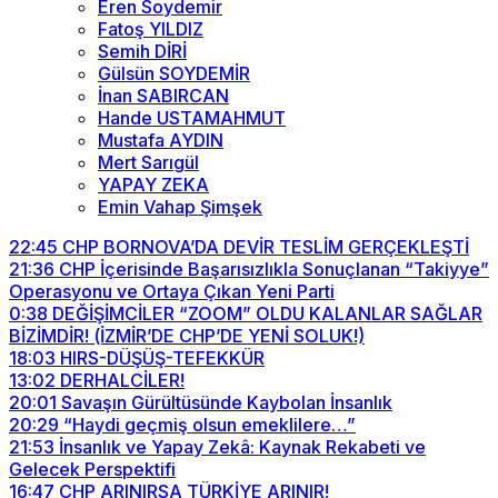
Eren Soydemir
Fatoş YILDIZ
Semih DİRİ
Gülsün SOYDEMİR
İnan SABIRCAN
Hande USTAMAHMUT
Mustafa AYDIN
Mert Sarıgül
YAPAY ZEKA
Emin Vahap Şimşek
22:45
CHP BORNOVA’DA DEVİR TESLİM GERÇEKLEŞTİ
21:36
CHP İçerisinde Başarısızlıkla Sonuçlanan “Takiyye”
Operasyonu ve Ortaya Çıkan Yeni Parti
0:38
DEĞİŞİMCİLER “ZOOM” OLDU KALANLAR SAĞLAR
BİZİMDİR! (İZMİR’DE CHP’DE YENİ SOLUK!)
18:03
HIRS-DÜŞÜŞ-TEFEKKÜR
13:02
DERHALCİLER!
20:01
Savaşın Gürültüsünde Kaybolan İnsanlık
20:29
“Haydi geçmiş olsun emeklilere…”
21:53
İnsanlık ve Yapay Zekâ: Kaynak Rekabeti ve
Gelecek Perspektifi
16:47
CHP ARINIRSA TÜRKİYE ARINIR!