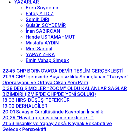
YAZARLAR
Eren Soydemir
Fatoş YILDIZ
Semih DİRİ
Gülsün SOYDEMİR
İnan SABIRCAN
Hande USTAMAHMUT
Mustafa AYDIN
Mert Sarıgül
YAPAY ZEKA
Emin Vahap Şimşek
22:45
CHP BORNOVA’DA DEVİR TESLİM GERÇEKLEŞTİ
21:36
CHP İçerisinde Başarısızlıkla Sonuçlanan “Takiyye”
Operasyonu ve Ortaya Çıkan Yeni Parti
0:38
DEĞİŞİMCİLER “ZOOM” OLDU KALANLAR SAĞLAR
BİZİMDİR! (İZMİR’DE CHP’DE YENİ SOLUK!)
18:03
HIRS-DÜŞÜŞ-TEFEKKÜR
13:02
DERHALCİLER!
20:01
Savaşın Gürültüsünde Kaybolan İnsanlık
20:29
“Haydi geçmiş olsun emeklilere…”
21:53
İnsanlık ve Yapay Zekâ: Kaynak Rekabeti ve
Gelecek Perspektifi