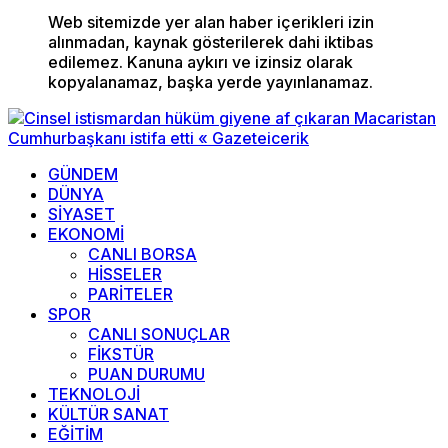
Web sitemizde yer alan haber içerikleri izin
alınmadan, kaynak gösterilerek dahi iktibas
edilemez. Kanuna aykırı ve izinsiz olarak
kopyalanamaz, başka yerde yayınlanamaz.
GÜNDEM
DÜNYA
SİYASET
EKONOMİ
CANLI BORSA
HİSSELER
PARİTELER
SPOR
CANLI SONUÇLAR
FİKSTÜR
PUAN DURUMU
TEKNOLOJİ
KÜLTÜR SANAT
EĞİTİM