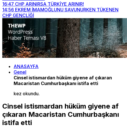
16:47
CHP ARINIRSA TÜRKİYE ARINIR!
14:56
EKREM İMAMOĞLUNU SAVUNURKEN TÜKENEN
CHP GENÇLİĞİ
ANASAYFA
Genel
Cinsel istismardan hüküm giyene af çıkaran
Macaristan Cumhurbaşkanı istifa etti
kez okundu.
Cinsel istismardan hüküm giyene af
çıkaran Macaristan Cumhurbaşkanı
istifa etti