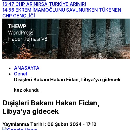
16:47
CHP ARINIRSA TÜRKİYE ARINIR!
14:56
EKREM İMAMOĞLUNU SAVUNURKEN TÜKENEN
CHP GENÇLİĞİ
ANASAYFA
Genel
Dışişleri Bakanı Hakan Fidan, Libya’ya gidecek
kez okundu.
Dışişleri Bakanı Hakan Fidan,
Libya’ya gidecek
Yayınlanma Tarihi :
06 Şubat 2024 - 17:12