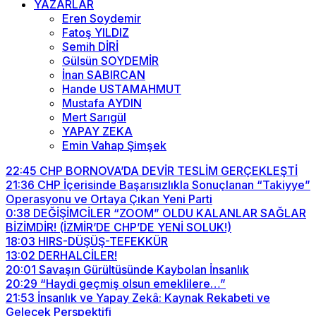
YAZARLAR
Eren Soydemir
Fatoş YILDIZ
Semih DİRİ
Gülsün SOYDEMİR
İnan SABIRCAN
Hande USTAMAHMUT
Mustafa AYDIN
Mert Sarıgül
YAPAY ZEKA
Emin Vahap Şimşek
22:45
CHP BORNOVA’DA DEVİR TESLİM GERÇEKLEŞTİ
21:36
CHP İçerisinde Başarısızlıkla Sonuçlanan “Takiyye”
Operasyonu ve Ortaya Çıkan Yeni Parti
0:38
DEĞİŞİMCİLER “ZOOM” OLDU KALANLAR SAĞLAR
BİZİMDİR! (İZMİR’DE CHP’DE YENİ SOLUK!)
18:03
HIRS-DÜŞÜŞ-TEFEKKÜR
13:02
DERHALCİLER!
20:01
Savaşın Gürültüsünde Kaybolan İnsanlık
20:29
“Haydi geçmiş olsun emeklilere…”
21:53
İnsanlık ve Yapay Zekâ: Kaynak Rekabeti ve
Gelecek Perspektifi