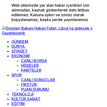
Web sitemizde yer alan haber içerikleri izin
alınmadan, kaynak gösterilerek dahi iktibas
edilemez. Kanuna aykırı ve izinsiz olarak
kopyalanamaz, başka yerde yayınlanamaz.
GÜNDEM
DÜNYA
SİYASET
EKONOMİ
CANLI BORSA
HİSSELER
PARİTELER
SPOR
CANLI SONUÇLAR
FİKSTÜR
PUAN DURUMU
TEKNOLOJİ
KÜLTÜR SANAT
EĞİTİM