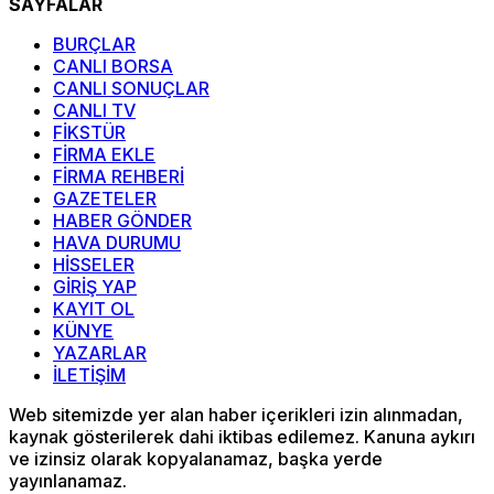
SAYFALAR
BURÇLAR
CANLI BORSA
CANLI SONUÇLAR
CANLI TV
FİKSTÜR
FİRMA EKLE
FİRMA REHBERİ
GAZETELER
HABER GÖNDER
HAVA DURUMU
HİSSELER
GİRİŞ YAP
KAYIT OL
KÜNYE
YAZARLAR
İLETİŞİM
Web sitemizde yer alan haber içerikleri izin alınmadan,
kaynak gösterilerek dahi iktibas edilemez. Kanuna aykırı
ve izinsiz olarak kopyalanamaz, başka yerde
yayınlanamaz.