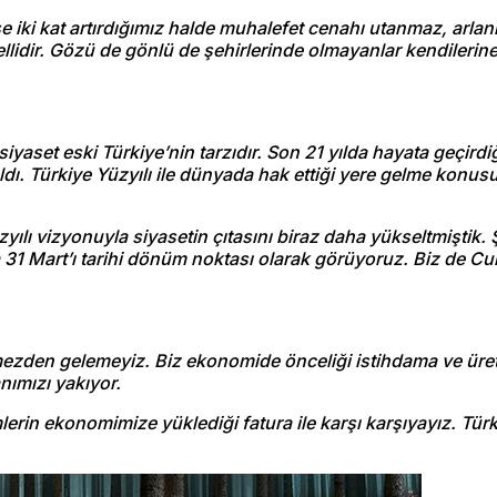
 iki kat artırdığımız halde muhalefet cenahı utanmaz, arlan
ellidir. Gözü de gönlü de şehirlerinde olmayanlar kendilerin
iyaset eski Türkiye’nin tarzıdır. Son 21 yılda hayata geçird
aldı. Türkiye Yüzyılı ile dünyada hak ettiği yere gelme konu
yılı vizyonuyla siyasetin çıtasını biraz daha yükseltmiştik.
 31 Mart’ı tarihi dönüm noktası olarak görüyoruz. Biz de C
örmezden gelemeyiz. Biz ekonomide önceliği istihdama ve ür
nımızı yakıyor.
lerin ekonomimize yüklediği fatura ile karşı karşıyayız. Tür