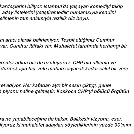
kardeşlerim biliyor. İstanbul’da yaşayan komediyi takip
aday listelerini yetiştiremedik’ numarasıyla kendini
limenin tam anlamıyla rezillik diz boyu.
ım aracı olarak belirleniyor. Tespit ettiğimiz Cumhur
ar, Cumhur ittifakı var. Muhalefet tarafında herhangi bir
erenler adına biz de üzülüyoruz. CHP’nin ülkenin ve
ürdürmek için her yolu mübah sayacak kadar sakil bir yere
ret ediyor.
Her kafadan ayrı bir sesin çıktığı, genel
n piyonu haline gelmiştir. Koskoca CHP’yi bölücü örgütün
a ne yapabileceğine de bakar. Balıkesir vizyona, eser,
iliyoruz ki muhalefet adayları söylediklerinin yüzde 90’ınını