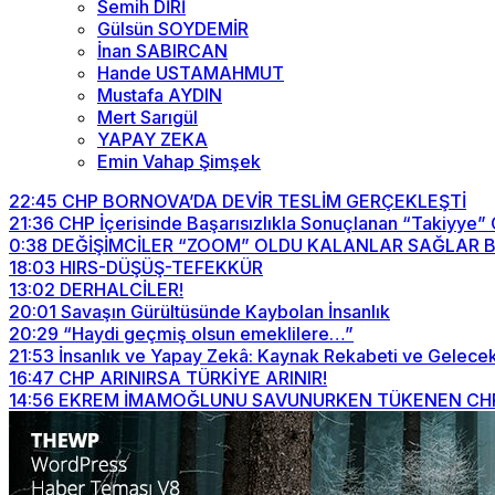
Semih DİRİ
Gülsün SOYDEMİR
İnan SABIRCAN
Hande USTAMAHMUT
Mustafa AYDIN
Mert Sarıgül
YAPAY ZEKA
Emin Vahap Şimşek
22:45
CHP BORNOVA’DA DEVİR TESLİM GERÇEKLEŞTİ
21:36
CHP İçerisinde Başarısızlıkla Sonuçlanan “Takiyye”
0:38
DEĞİŞİMCİLER “ZOOM” OLDU KALANLAR SAĞLAR BİZİ
18:03
HIRS-DÜŞÜŞ-TEFEKKÜR
13:02
DERHALCİLER!
20:01
Savaşın Gürültüsünde Kaybolan İnsanlık
20:29
“Haydi geçmiş olsun emeklilere…”
21:53
İnsanlık ve Yapay Zekâ: Kaynak Rekabeti ve Gelecek
16:47
CHP ARINIRSA TÜRKİYE ARINIR!
14:56
EKREM İMAMOĞLUNU SAVUNURKEN TÜKENEN CHP