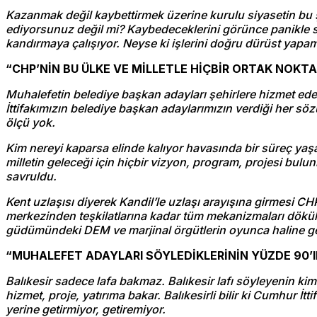
Kazanmak değil kaybettirmek üzerine kurulu siyasetin bu şe
ediyorsunuz değil mi? Kaybedeceklerini görünce panikle sağa
kandırmaya çalışıyor. Neyse ki işlerini doğru dürüst yapam
“CHP’NİN BU ÜLKE VE MİLLETLE HİÇBİR ORTAK NOKT
Muhalefetin belediye başkan adayları şehirlere hizmet edecek
İttifakımızın belediye başkan adaylarımızın verdiği her sö
ölçü yok.
Kim nereyi kaparsa elinde kalıyor havasında bir süreç yaş
milletin geleceği için hiçbir vizyon, program, projesi bul
savruldu.
Kent uzlaşısı diyerek Kandil’le uzlaşı arayışına girmesi CHP
merkezinden teşkilatlarına kadar tüm mekanizmaları dökül
güdümündeki DEM ve marjinal örgütlerin oyunca haline get
“MUHALEFET ADAYLARI SÖYLEDİKLERİNİN YÜZDE 90’I
Balıkesir sadece lafa bakmaz. Balıkesir lafı söyleyenin k
hizmet, proje, yatırıma bakar. Balıkesirli bilir ki Cumhur İt
yerine getirmiyor, getiremiyor.