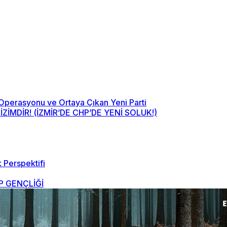
 Operasyonu ve Ortaya Çıkan Yeni Parti
MDİR! (İZMİR’DE CHP’DE YENİ SOLUK!)
 Perspektifi
 GENÇLİĞİ