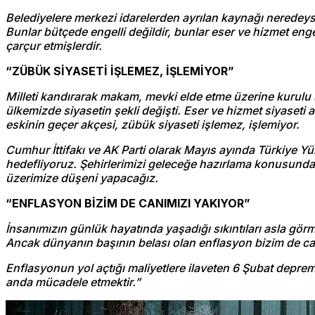
Belediyelere merkezi idarelerden ayrılan kaynağı neredeyse
Bunlar bütçede engelli değildir, bunlar eser ve hizmet eng
çarçur etmişlerdir.
“ZÜBÜK SİYASETİ İŞLEMEZ, İŞLEMİYOR”
Milleti kandırarak makam, mevki elde etme üzerine kurulu s
ülkemizde siyasetin şekli değişti. Eser ve hizmet siyaseti 
eskinin geçer akçesi, zübük siyaseti işlemez, işlemiyor.
Cumhur İttifakı ve AK Parti olarak Mayıs ayında Türkiye Yüz
hedefliyoruz. Şehirlerimizi geleceğe hazırlama konusunda
üzerimize düşeni yapacağız.
“ENFLASYON BİZİM DE CANIMIZI YAKIYOR”
İnsanımızın günlük hayatında yaşadığı sıkıntıları asla g
Ancak dünyanın başının belası olan enflasyon bizim de ca
Enflasyonun yol açtığı maliyetlere ilaveten 6 Şubat deprem
anda mücadele etmektir.”