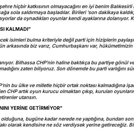
hre hiçbir katkısının olmayacağını en iyi benim Balıkesirli 
 sola saldırmaya başladılar. Birileri ‘son dakikaya kaldık, 
ıyorlar da oynadıkları oyunlar kendi ayaklarına dolanıyor. Ke
ASI KALMADI”
 isimleri bulma kriteriyle değil parti için hiziplerin paylaş
zün arkasında biz varız, Cumhurbaşkanı var, hükümetimizin v
anıyor. Bilhassa CHP’nin haline baktıkça bu partiye gönül v
unmadığını zaten biliyoruz. Son dönemde bu parti varlığını s
’nin bu ülke ve milletle hiçbir ortak noktası kalmadığına işa
en CHP artık oyun kurucu olmaktan çıkıp, kurulan oyunları
irenler utansın.
NINI YERİNE GETİRMİYOR”
im olduğuna, bugüne kadar nerede ne yaptığına, bundan sonr
tifakı olarak kendisine ne söz verdiysek yerine getireceğiz. B