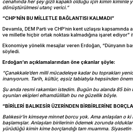
cenahında her şey gizli kapaklı olduğu için kimin kiminle
dönüştürülmesi utanç verici.”
“CHP’NİN BU MİLLETLE BAĞLANTISI KALMADI”
Devamla, DEM Parti ve CHP’nin kent uzlaşısı kapsamında aldı
ve milletle hiçbir ortak noktası kalmadığına işaret ediyor” i
Ekonomiye yönelik mesajlar veren Erdoğan, “Dünyanın başın
söyledi.
Erdoğan’ın açıklamalarından öne çıkanlar şöyle:
“Çanakkale’den milli mücadeleye kadar bu toprakları yeni
inanıyorum. Tarih, kültür, eşsiz tabiatıyla hepsinden önemli
Şu anda resmi rakamları istedim. Bugün bu alanda 85 bin ki
oyunları ekipleri elhamdülillah bu ne güzellik böyle.
“BİRİLERİ BALIKESİR ÜZERİNDEN BİRBİRLERİNE BORÇL
Balıkesir’in kimseye minnet borcu yok. Ama anlaşılan o ki b
başlamışlar. Anlaşılan birilerinin ödemek zorunda olduklar
yürüdüğü kimin kime borçlandığı tam muamma. Siyasetin ac