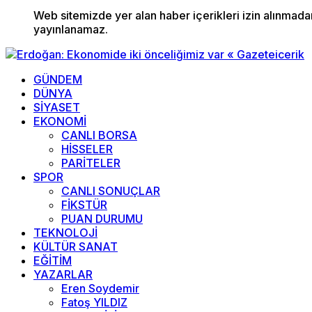
Web sitemizde yer alan haber içerikleri izin alınmad
yayınlanamaz.
GÜNDEM
DÜNYA
SİYASET
EKONOMİ
CANLI BORSA
HİSSELER
PARİTELER
SPOR
CANLI SONUÇLAR
FİKSTÜR
PUAN DURUMU
TEKNOLOJİ
KÜLTÜR SANAT
EĞİTİM
YAZARLAR
Eren Soydemir
Fatoş YILDIZ