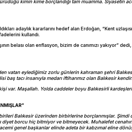
 yürüdüğü kimin kime borçlandığı tam muamma. Siyasetin ace
kları adaylık kararlarını hedef alan Erdoğan, “Kent uzlaşısı
fadelerini kullandı.
ın belası olan enflasyon, bizim de canımızı yakıyor” dedi,
den vatan eylediğimiz zorlu günlerin kahraman şehri Balıkes
si baş tacı insanıyla medarı iftiharımız olan Balıkesir kendi
şi var. Maşallah. Yolda caddeler boyu Balıkesirli kardeşler
ANMIŞLAR”
irileri Balıkesir üzerinden birbirlerine borçlanmışlar. Şimd
ı diyet borcu hiç bitmiyor ve bitmeyecek. Muhalefet cenahınd
emi genel başkanlar elinde adeta bir kabzımal eline dönüş