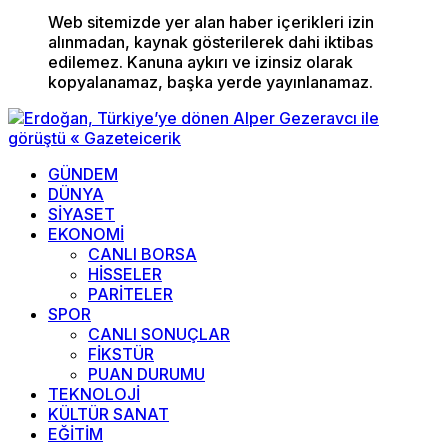
Web sitemizde yer alan haber içerikleri izin
alınmadan, kaynak gösterilerek dahi iktibas
edilemez. Kanuna aykırı ve izinsiz olarak
kopyalanamaz, başka yerde yayınlanamaz.
GÜNDEM
DÜNYA
SİYASET
EKONOMİ
CANLI BORSA
HİSSELER
PARİTELER
SPOR
CANLI SONUÇLAR
FİKSTÜR
PUAN DURUMU
TEKNOLOJİ
KÜLTÜR SANAT
EĞİTİM