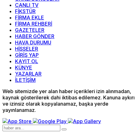
CANLI TV
FİKSTÜR
FİRMA EKLE
FİRMA REHBERİ
GAZETELER
HABER GÖNDER
HAVA DURUMU
HİSSELER
GİRİŞ YAP
KAYIT OL
KÜNYE
YAZARLAR
İLETİŞİM
Web sitemizde yer alan haber içerikleri izin alınmadan,
kaynak gösterilerek dahi iktibas edilemez. Kanuna aykırı
ve izinsiz olarak kopyalanamaz, başka yerde
yayınlanamaz.