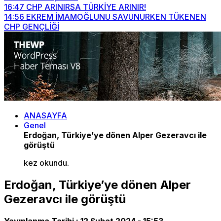
16:47
CHP ARINIRSA TÜRKİYE ARINIR!
14:56
EKREM İMAMOĞLUNU SAVUNURKEN TÜKENEN
CHP GENÇLİĞİ
ANASAYFA
Genel
Erdoğan, Türkiye’ye dönen Alper Gezeravcı ile
görüştü
kez okundu.
Erdoğan, Türkiye’ye dönen Alper
Gezeravcı ile görüştü
Yayınlanma Tarihi :
12 Şubat 2024 - 15:53