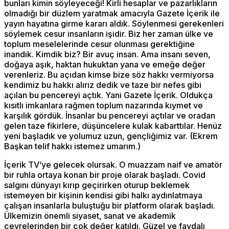
bunları kimin söyleyeceği! Kirli hesaplar ve pazarlıkların
olmadığı bir düzlem yaratmak amacıyla Gazete İçerik ile
yayın hayatına girme kararı aldık. Söylenmesi gerekenleri
söylemek cesur insanların işidir. Biz her zaman ülke ve
toplum meselelerinde cesur olunması gerektiğine
inandık. Kimdik biz? Bir avuç insan. Ama insanı seven,
doğaya aşık, haktan hukuktan yana ve emeğe değer
verenleriz. Bu açıdan kimse bize söz hakkı vermiyorsa
kendimiz bu hakkı alırız dedik ve taze bir nefes gibi
açılan bu pencereyi açtık. Yani Gazete İçerik. Oldukça
kısıtlı imkanlara rağmen toplum nazarında kıymet ve
karşılık gördük. İnsanlar bu pencereyi açtılar ve oradan
gelen taze fikirlere, düşüncelere kulak kabarttılar. Henüz
yeni başladık ve yolumuz uzun, gençliğimiz var. (Ekrem
Başkan telif hakkı istemez umarım.)
İçerik TV’ye gelecek olursak. O muazzam naif ve amatör
bir ruhla ortaya konan bir proje olarak başladı. Covid
salgını dünyayı kırıp geçirirken oturup beklemek
istemeyen bir kişinin kendisi gibi halkı aydınlatmaya
çalışan insanlarla buluştuğu bir platform olarak başladı.
Ülkemizin önemli siyaset, sanat ve akademik
çevrelerinden bir çok değer katıldı. Güzel ve faydalı