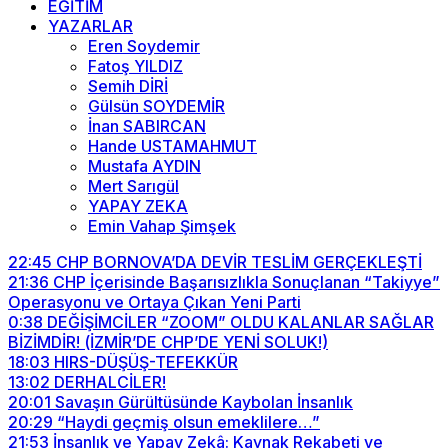
EĞİTİM
YAZARLAR
Eren Soydemir
Fatoş YILDIZ
Semih DİRİ
Gülsün SOYDEMİR
İnan SABIRCAN
Hande USTAMAHMUT
Mustafa AYDIN
Mert Sarıgül
YAPAY ZEKA
Emin Vahap Şimşek
22:45
CHP BORNOVA’DA DEVİR TESLİM GERÇEKLEŞTİ
21:36
CHP İçerisinde Başarısızlıkla Sonuçlanan “Takiyye”
Operasyonu ve Ortaya Çıkan Yeni Parti
0:38
DEĞİŞİMCİLER “ZOOM” OLDU KALANLAR SAĞLAR
BİZİMDİR! (İZMİR’DE CHP’DE YENİ SOLUK!)
18:03
HIRS-DÜŞÜŞ-TEFEKKÜR
13:02
DERHALCİLER!
20:01
Savaşın Gürültüsünde Kaybolan İnsanlık
20:29
“Haydi geçmiş olsun emeklilere…”
21:53
İnsanlık ve Yapay Zekâ: Kaynak Rekabeti ve