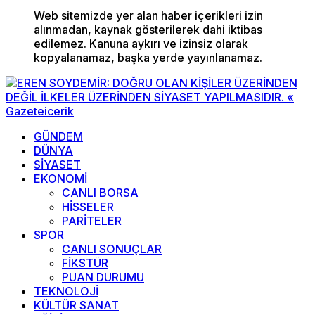
Web sitemizde yer alan haber içerikleri izin
alınmadan, kaynak gösterilerek dahi iktibas
edilemez. Kanuna aykırı ve izinsiz olarak
kopyalanamaz, başka yerde yayınlanamaz.
GÜNDEM
DÜNYA
SİYASET
EKONOMİ
CANLI BORSA
HİSSELER
PARİTELER
SPOR
CANLI SONUÇLAR
FİKSTÜR
PUAN DURUMU
TEKNOLOJİ
KÜLTÜR SANAT