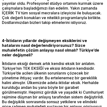
yayınlar oldu. Profesyonel stüdyo ortamını kurmak üzere
çalışmalara başladığımızı ilan edelim. Yakın zamanda
İÇERİK TV tüm sosyal mecralara izleyicisi ile buluşacak.
Çok değerli konukları ve nitelikli programlarıyla birlikte.
Dostlarımızdan bizleri takip etmelerini istiyoruz.
4-İktidarın yıllardır değişmeyen eksiklerini ve
hatalarını nasıl değerlendiriyorsunuz? Sizce
muhalefetin çözüm anlayışı nasıl olmalı? Türkiye’de
neler değişmeli?
İktidarın eksiği demek artık kendisi eksik bir anlatım.
Türkiye’nin TEK EKSİĞİ ve eksisi iktidarın kendisidir.
Türkiye’de acilen ülkenin sorunlarını çözecek bir
yönetime ihtiyaç vardır. Bu ertelenemez bir gereklilik
halini almıştır. Ülkemizde adeta iktidar eksik. Herhalde
kurulduğu andan bu yana böyle bir garabet
görülmemiştir. Hepimiz gördük ve yaşadık ki Cumhuriyet
rejimine düşman bir anlayış tarafından sistem değiştirildi.
Bu değişiklik sonrasında sonsuz yetkilere ve elindeki
güce rağmen muhalefeti suçlayan bir anlayış görüyoruz.