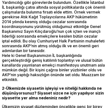
Yardımcılığı gibi görevlerde bulundum. Özellikle İstanbul
İL başkanlığı çatısı altında sosyal politikalarda çok önemli
çalışmalarda bulunma fırsatı elde ettim. Örnek vermek
gerekirse Atık Kağıt Toplayıcılarına AKP hükümetinin
2014 yılında kesmiş olduğu cezalar sonrasında
koordinasyonunu yürütmüş olduğumuz etkinliğe Genel
Başkanımız Sayın Kılıçdaroğlu’nun çok içten ve inançlı
liderliği sonrasında emekçilere kesilen bütün cezalar
iptal edildi. Bu olay Cumhuriyet Halk Partisinin muhalefeti
sonrasında AKP’nin atmış olduğu ilk ve en önemli geri
adımlardan bir tanesidir.
Hele ki Genel Başkanımızın İL başkanlığında
gerçekleştirdiği geniş katılımlı toplantıyı ve ulusal bütün
kanallarda yayınlanan emekçi manifestoyu unutmam asla
mümkün değil. Bir kişini çağrısı binler yüzbinler oldu ve
AKP’nin yaptığı haksızlığın önünde set oldu. Muazzam bir
etkinlikti.
2-Ülkemizde siyasetin işleyişi ve niteliği hakkında ne
düşünüyorsunuz? Siyaset sizce ne için yapılıyor sizin
siyasette yer alma nedeniniz nedir?
Ülkemizin siyaset düzleminden öncelikle genç bir birey