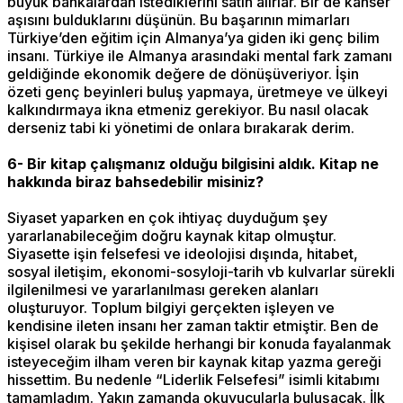
büyük bankalardan istediklerini satın alırlar. Bir de kanser
aşısını bulduklarını düşünün. Bu başarının mimarları
Türkiye’den eğitim için Almanya’ya giden iki genç bilim
insanı. Türkiye ile Almanya arasındaki mental fark zamanı
geldiğinde ekonomik değere de dönüşüveriyor. İşin
özeti genç beyinleri buluş yapmaya, üretmeye ve ülkeyi
kalkındırmaya ikna etmeniz gerekiyor. Bu nasıl olacak
derseniz tabi ki yönetimi de onlara bırakarak derim.
6- Bir kitap çalışmanız olduğu bilgisini aldık. Kitap ne
hakkında biraz bahsedebilir misiniz?
Siyaset yaparken en çok ihtiyaç duyduğum şey
yararlanabileceğim doğru kaynak kitap olmuştur.
Siyasette işin felsefesi ve ideolojisi dışında, hitabet,
sosyal iletişim, ekonomi-sosyloji-tarih vb kulvarlar sürekli
ilgilenilmesi ve yararlanılması gereken alanları
oluşturuyor. Toplum bilgiyi gerçekten işleyen ve
kendisine ileten insanı her zaman taktir etmiştir. Ben de
kişisel olarak bu şekilde herhangi bir konuda fayalanmak
isteyeceğim ilham veren bir kaynak kitap yazma gereği
hissettim. Bu nedenle “Liderlik Felsefesi” isimli kitabımı
tamamladım. Yakın zamanda okuyucularla buluşacak. İlk