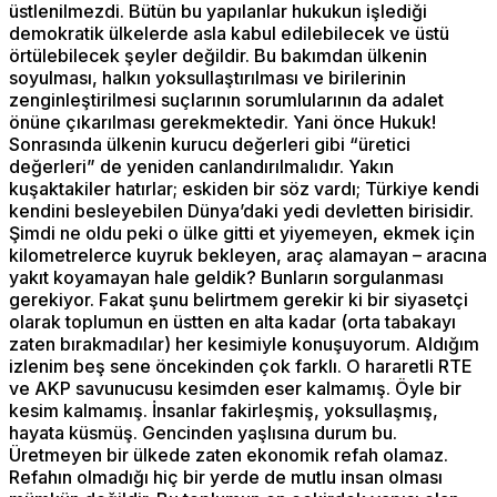
üstlenilmezdi. Bütün bu yapılanlar hukukun işlediği
demokratik ülkelerde asla kabul edilebilecek ve üstü
örtülebilecek şeyler değildir. Bu bakımdan ülkenin
soyulması, halkın yoksullaştırılması ve birilerinin
zenginleştirilmesi suçlarının sorumlularının da adalet
önüne çıkarılması gerekmektedir. Yani önce Hukuk!
Sonrasında ülkenin kurucu değerleri gibi “üretici
değerleri” de yeniden canlandırılmalıdır. Yakın
kuşaktakiler hatırlar; eskiden bir söz vardı; Türkiye kendi
kendini besleyebilen Dünya’daki yedi devletten birisidir.
Şimdi ne oldu peki o ülke gitti et yiyemeyen, ekmek için
kilometrelerce kuyruk bekleyen, araç alamayan – aracına
yakıt koyamayan hale geldik? Bunların sorgulanması
gerekiyor. Fakat şunu belirtmem gerekir ki bir siyasetçi
olarak toplumun en üstten en alta kadar (orta tabakayı
zaten bırakmadılar) her kesimiyle konuşuyorum. Aldığım
izlenim beş sene öncekinden çok farklı. O hararetli RTE
ve AKP savunucusu kesimden eser kalmamış. Öyle bir
kesim kalmamış. İnsanlar fakirleşmiş, yoksullaşmış,
hayata küsmüş. Gencinden yaşlısına durum bu.
Üretmeyen bir ülkede zaten ekonomik refah olamaz.
Refahın olmadığı hiç bir yerde de mutlu insan olması