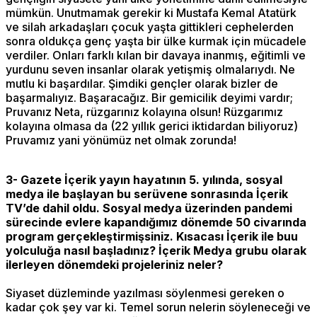
mümkün. Unutmamak gerekir ki Mustafa Kemal Atatürk
ve silah arkadaşları çocuk yaşta gittikleri cephelerden
sonra oldukça genç yaşta bir ülke kurmak için mücadele
verdiler. Onları farklı kılan bir davaya inanmış, eğitimli ve
yurdunu seven insanlar olarak yetişmiş olmalarıydı. Ne
mutlu ki başardılar. Şimdiki gençler olarak bizler de
başarmalıyız. Başaracağız. Bir gemicilik deyimi vardır;
Pruvanız Neta, rüzgarınız kolayına olsun! Rüzgarımız
kolayına olmasa da (22 yıllık gerici iktidardan biliyoruz)
Pruvamız yani yönümüz net olmak zorunda!
3- Gazete İçerik yayın hayatının 5. yılında, sosyal
medya ile başlayan bu serüvene sonrasında İçerik
TV’de dahil oldu. Sosyal medya üzerinden pandemi
sürecinde evlere kapandığımız dönemde 50 civarında
program gerçekleştirmişsiniz. Kısacası İçerik ile buu
yolculuğa nasıl başladınız? İçerik Medya grubu olarak
ilerleyen dönemdeki projeleriniz neler?
Siyaset düzleminde yazılması söylenmesi gereken o
kadar çok şey var ki. Temel sorun nelerin söyleneceği ve