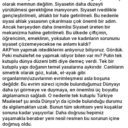
olarak memnun değilim. Siyasetin daha düzeyli
yürütülmesi gerektiğine inanıyorum. Siyaset ivedilikle
gençleştirilmeli, ahlaklı bir hale getirilmeli. Bu nedenle
siyasi ahlak yasasının çıkarılması çok önemli bir adım.
Ancak herşeyden daha önemlisi Siyaset üreten bir
mekanizma haline getirilmeli. Bu ülkede çiftçinin,
öğrencinin, emeklinin, yoksulun ve kadınların sorununu
siyaset çözemeyecekse ne anlamı kaldı?
AKP’nin yapmak istediklerini anlıyoruz biliyoruz. Gördük.
Peki muhalefet ne yapmak istiyor bilen var mı? Putin tek
kutuplu dünya düzeni bitti diye demeç verdi. Tek bir
kutuplu yapı doğanın temel yasalarına aykırıdır. Canlıların
simetrik olarak göz, kulak, el-ayak gibi
organlarının/uzuvlarının evrimleşmesi asla boşuna
değildir. Bu evrim süreci içinde bulunduğumuz Dünyayı
daha iyi görmeye ve duymaya, en önemlisi üç boyutlu
algılamamızı sağladı. O nedenle tek kutuplu Türkiye
Maalesef şu anda Dünya’yı da içinde bulunduğu durumu
da algılamaktan uzak. Bunun tüm sıkıntısını yeni kuşaklar
sonuna kadar yaşıyorlar. Daha doğrusu hepimiz
yaşamakla beraber yeni nesil resmen bu sorunun içine
doğmuş oldu.