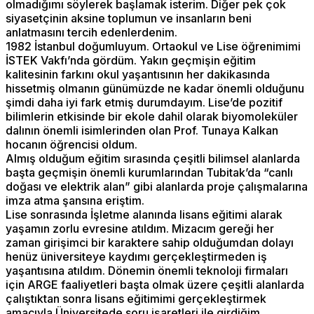
olmadığımı söylerek başlamak isterim. Diğer pek çok
siyasetçinin aksine toplumun ve insanların beni
anlatmasını tercih edenlerdenim.
1982 İstanbul doğumluyum. Ortaokul ve Lise öğrenimimi
İSTEK Vakfı’nda gördüm. Yakın geçmişin eğitim
kalitesinin farkını okul yaşantısının her dakikasında
hissetmiş olmanın günümüzde ne kadar önemli olduğunu
şimdi daha iyi fark etmiş durumdayım. Lise’de pozitif
bilimlerin etkisinde bir ekole dahil olarak biyomoleküler
dalının önemli isimlerinden olan Prof. Tunaya Kalkan
hocanın öğrencisi oldum.
Almış olduğum eğitim sırasında çeşitli bilimsel alanlarda
başta geçmişin önemli kurumlarından Tubitak’da “canlı
doğası ve elektrik alan” gibi alanlarda proje çalışmalarına
imza atma şansına eriştim.
Lise sonrasında İşletme alanında lisans eğitimi alarak
yaşamın zorlu evresine atıldım. Mizacım gereği her
zaman girişimci bir karaktere sahip olduğumdan dolayı
henüz üniversiteye kaydımı gerçekleştirmeden iş
yaşantısına atıldım. Dönemin önemli teknoloji firmaları
için ARGE faaliyetleri başta olmak üzere çeşitli alanlarda
çalıştıktan sonra lisans eğitimimi gerçekleştirmek
amacıyla Üniversitede soru işaretleri ile girdiğim