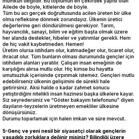
mümkün değildir. Bu toplumun en çekirdek yapısı olan
Ailede de böyle, kitlelerde de böyle.
Tüm bu acı gerçek doğrultusunda acilen üreten bir ülke
olma refleksine dönmek zorundayız. Ülkenin üretici
değerlerine geri döndürülmesi gerekiyor. Tarım,
hayvancılık, sanayi, bilim ve eğitim başta olmak üzere
her alanda destekler, hibeler ve yatırımlar gerekli. Hem
de hiç vakit kaybetmeden. Hemen!
Üretim olursa istihdam olur, katmadeğer olur, ticaret olur,
ihracat olur. Tüm bunların olması durumunda gençler için
istihdam alanları yaratılır. Çalışan insan emeğinin de
karşılığını alırsa mutlu olur. Hiç kimse bu hayatta
umutsuzluk içerisinde çırpınmak istemez. Gençleri mutlu
edebilirseniz ülkenin gelişimini de sürekli hale
getirirsiniz. Aksi halde o kadar zahmet sonucu
yetiştirdiğini nitelikli insan hazinesi başka ülkelere kayar.
Siz seyredersiniz ve “Göster bakayım telefonunu” diyen
dayıların-teyzelerin üretmeyen emekliler ülkesine
dönüşürsünüz.
Durumu toparlamak için halen imkan ve süre mevcut..
5-Genç ve yeni nesil bir siyasetçi olarak gençlerin
yaşadığı zorluklara değinir misiniz? Bilindiği üzere