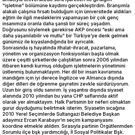
“işletme” bölümüne kaydımı gerçekleştirdim. Branşımla
alakalı çalışma fırsatı bulduğum için üniversitede aldıkları
eğtim ile ilgili mesleklerini yapamayan bir çok genç
insanımıza oranla daha şanslı bir süreç yaşadım.
Doğrusunu söylemek gerekirse AKP öncesi “eski ama
daha yaşanılabilir ve mutlu” bir Türkiye’ye denk gelmek
günümüz ile kıyaslandığında bir ayrıcalık.
Sonrasında iş hayatında ithalat-ihracat, pazarlama,
yönetim ve organizasyon fonksiyonları başta olmak
üzere çeşitli şirketlerde çalıştıktan sonra 2006 yılından
itibaren kendi kurmuş olduğum işletmelerin yönetimini
üstlenmiş bulunmaktayım. Her dil bir insan kavramına
inandığım için iyi derece İngilizce ve Almanca dışında
diğer dilleri de öğrenme gayretini zevkle sürdürüyorum.
Uzun bir giriş oldu sanırım. İş yaşantısı dışında siyaset
alanında 2010 yılından bu yana CHP saflarında aktif
olarak yer almaktayım. Halk Partisinin bir neferi olmaktan
gurur duyduğumu belirtmek isterim. Siyasetin sıcağına
2010 Yerel Seçimlerde Sultangazi Belediye Başkan
adayımız Ercan Karabayır’ın seçim kampanyasını
koordine etmekle atıldım. Sırasıyla partinin Örgütlenmden
Sorumlu ilçe bşk yardımcılığı, İl Sosyal Politikalar Bşk.