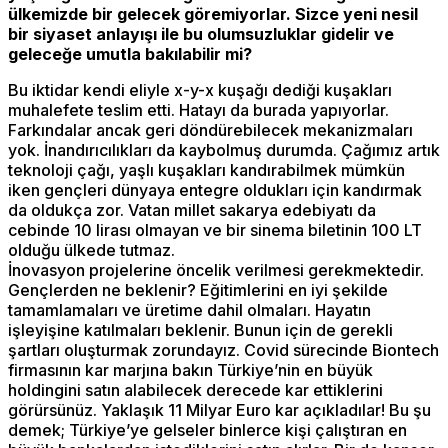
ülkemizde bir gelecek göremiyorlar. Sizce yeni nesil
bir siyaset anlayışı ile bu olumsuzluklar gidelir ve
geleceğe umutla bakılabilir mi?
Bu iktidar kendi eliyle x-y-x kuşağı dediği kuşakları
muhalefete teslim etti. Hatayı da burada yapıyorlar.
Farkındalar ancak geri döndürebilecek mekanizmaları
yok. İnandırıcılıkları da kaybolmuş durumda. Çağımız artık
teknoloji çağı, yaşlı kuşakları kandırabilmek mümkün
iken gençleri dünyaya entegre oldukları için kandırmak
da oldukça zor. Vatan millet sakarya edebiyatı da
cebinde 10 lirası olmayan ve bir sinema biletinin 100 LT
olduğu ülkede tutmaz.
İnovasyon projelerine öncelik verilmesi gerekmektedir.
Gençlerden ne beklenir? Eğitimlerini en iyi şekilde
tamamlamaları ve üretime dahil olmaları. Hayatın
işleyişine katılmaları beklenir. Bunun için de gerekli
şartları oluşturmak zorundayız. Covid sürecinde Biontech
firmasının kar marjına bakın Türkiye’nin en büyük
holdingini satın alabilecek derecede kar ettiklerini
görürsünüz. Yaklaşık 11 Milyar Euro kar açıkladılar! Bu şu
demek; Türkiye’ye gelseler binlerce kişi çalıştıran en