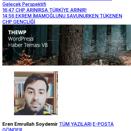
Gelecek Perspektifi
16:47
CHP ARINIRSA TÜRKİYE ARINIR!
14:56
EKREM İMAMOĞLUNU SAVUNURKEN TÜKENEN
CHP GENÇLİĞİ
Eren Emrullah Soydemir
TÜM YAZILARI
E-POSTA
GÖNDER