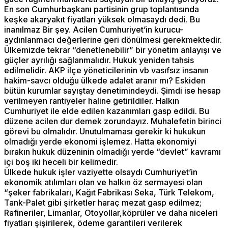
En son Cumhurbaşkanı partisinin grup toplantısında
keşke akaryakıt fiyatları yüksek olmasaydı dedi. Bu
inanılmaz Bir şey. Acilen Cumhuriyet’in kurucu-
aydınlanmacı değerlerine geri dönülmesi gerekmektedir.
Ülkemizde tekrar “denetlenebilir” bir yönetim anlayışı ve
güçler ayrılığı sağlanmalıdır. Hukuk yeniden tahsis
edilmelidir. AKP ilçe yöneticilerinin vb vasıfsız insanın
hakim-savcı olduğu ülkede adalet aranır mı? Eskiden
bütün kurumlar sayıştay denetimindeydi. Şimdi ise hesap
verilmeyen rantiyeler haline getirildiler. Halkın
Cumhuriyet ile elde edilen kazanımları gasp edildi. Bu
düzene acilen dur demek zorundayız. Muhalefetin birinci
görevi bu olmalıdır. Unutulmaması gerekir ki hukukun
olmadığı yerde ekonomi işlemez. Hatta ekonomiyi
bırakın hukuk düzeninin olmadığı yerde “devlet” kavramı
içi boş iki heceli bir kelimedir.
Ülkede hukuk işler vaziyette olsaydı Cumhuriyet’in
ekonomik atılımları olan ve halkın öz sermayesi olan
“şeker fabrikaları, Kağıt Fabrikası Seka, Türk Telekom,
Tank-Palet gibi şirketler haraç mezat gasp edilmez;
Rafineriler, Limanlar, Otoyollar,köprüler ve daha niceleri
fiyatları şişirilerek, ödeme garantileri verilerek