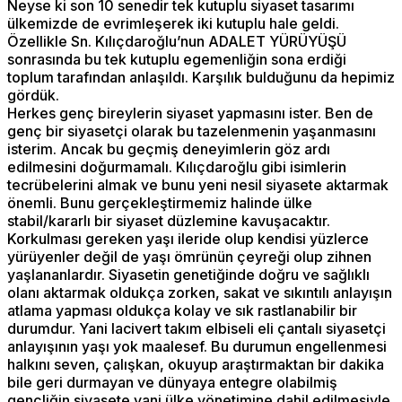
Neyse ki son 10 senedir tek kutuplu siyaset tasarımı
ülkemizde de evrimleşerek iki kutuplu hale geldi.
Özellikle Sn. Kılıçdaroğlu’nun ADALET YÜRÜYÜŞÜ
sonrasında bu tek kutuplu egemenliğin sona erdiği
toplum tarafından anlaşıldı. Karşılık bulduğunu da hepimiz
gördük.
Herkes genç bireylerin siyaset yapmasını ister. Ben de
genç bir siyasetçi olarak bu tazelenmenin yaşanmasını
isterim. Ancak bu geçmiş deneyimlerin göz ardı
edilmesini doğurmamalı. Kılıçdaroğlu gibi isimlerin
tecrübelerini almak ve bunu yeni nesil siyasete aktarmak
önemli. Bunu gerçekleştirmemiz halinde ülke
stabil/kararlı bir siyaset düzlemine kavuşacaktır.
Korkulması gereken yaşı ileride olup kendisi yüzlerce
yürüyenler değil de yaşı ömrünün çeyreği olup zihnen
yaşlananlardır. Siyasetin genetiğinde doğru ve sağlıklı
olanı aktarmak oldukça zorken, sakat ve sıkıntılı anlayışın
atlama yapması oldukça kolay ve sık rastlanabilir bir
durumdur. Yani lacivert takım elbiseli eli çantalı siyasetçi
anlayışının yaşı yok maalesef. Bu durumun engellenmesi
halkını seven, çalışkan, okuyup araştırmaktan bir dakika
bile geri durmayan ve dünyaya entegre olabilmiş
gençliğin siyasete yani ülke yönetimine dahil edilmesiyle