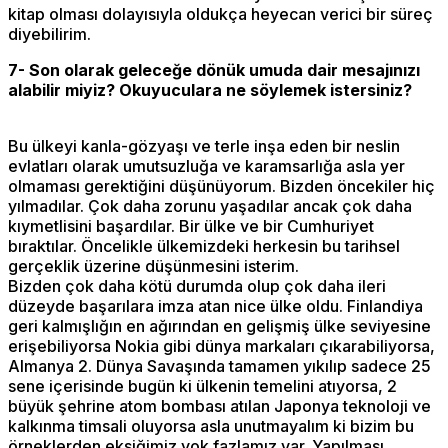
kitap olması dolayısıyla oldukça heyecan verici bir süreç
diyebilirim.
7- Son olarak geleceğe dönük umuda dair mesajınızı
alabilir miyiz? Okuyuculara ne söylemek istersiniz?
Bu ülkeyi kanla-gözyaşı ve terle inşa eden bir neslin
evlatları olarak umutsuzluğa ve karamsarlığa asla yer
olmaması gerektiğini düşünüyorum. Bizden öncekiler hiç
yılmadılar. Çok daha zorunu yaşadılar ancak çok daha
kıymetlisini başardılar. Bir ülke ve bir Cumhuriyet
bıraktılar. Öncelikle ülkemizdeki herkesin bu tarihsel
gerçeklik üzerine düşünmesini isterim.
Bizden çok daha kötü durumda olup çok daha ileri
düzeyde başarılara imza atan nice ülke oldu. Finlandiya
geri kalmışlığın en ağırından en gelişmiş ülke seviyesine
erişebiliyorsa Nokia gibi dünya markaları çıkarabiliyorsa,
Almanya 2. Dünya Savaşında tamamen yıkılıp sadece 25
sene içerisinde bugün ki ülkenin temelini atıyorsa, 2
büyük şehrine atom bombası atılan Japonya teknoloji ve
kalkınma timsali oluyorsa asla unutmayalım ki bizim bu
örneklerden eksiğimiz yok fazlamız var. Yapılması