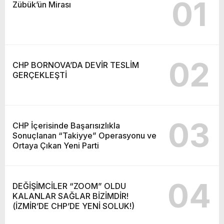
01
Zübük’ün Mirası
02
CHP BORNOVA’DA DEVİR TESLİM
GERÇEKLEŞTİ
03
CHP İçerisinde Başarısızlıkla
Sonuçlanan “Takiyye” Operasyonu ve
Ortaya Çıkan Yeni Parti
04
DEĞİŞİMCİLER “ZOOM” OLDU
KALANLAR SAĞLAR BİZİMDİR!
(İZMİR’DE CHP’DE YENİ SOLUK!)