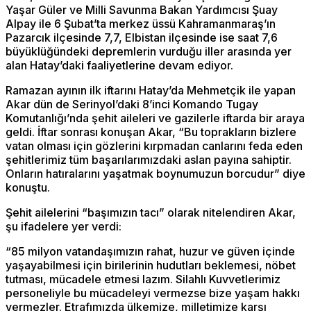
Yaşar Güler ve Milli Savunma Bakan Yardımcısı Şuay
Alpay ile 6 Şubat’ta merkez üssü Kahramanmaraş’ın
Pazarcık ilçesinde 7,7, Elbistan ilçesinde ise saat 7,6
büyüklüğündeki depremlerin vurduğu iller arasında yer
alan Hatay’daki faaliyetlerine devam ediyor.
Ramazan ayının ilk iftarını Hatay’da Mehmetçik ile yapan
Akar dün de Serinyol’daki 8’inci Komando Tugay
Komutanlığı’nda şehit aileleri ve gazilerle iftarda bir araya
geldi. İftar sonrası konuşan Akar, “Bu toprakların bizlere
vatan olması için gözlerini kırpmadan canlarını feda eden
şehitlerimiz tüm başarılarımızdaki aslan payına sahiptir.
Onların hatıralarını yaşatmak boynumuzun borcudur” diye
konuştu.
Şehit ailelerini “başımızın tacı” olarak nitelendiren Akar,
şu ifadelere yer verdi:
“85 milyon vatandaşımızın rahat, huzur ve güven içinde
yaşayabilmesi için birilerinin hudutları beklemesi, nöbet
tutması, mücadele etmesi lazım. Silahlı Kuvvetlerimiz
personeliyle bu mücadeleyi vermezse bize yaşam hakkı
vermezler. Etrafımızda ülkemize, milletimize karşı