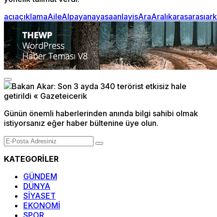
acı
açıklama
Aile
Alpay
anayasa
anlayis
Ara
Aralık
aras
arası
ar
Günün önemli haberlerinden anında bilgi sahibi olmak
istiyorsanız eğer haber bültenine üye olun.
KATEGORİLER
GÜNDEM
DÜNYA
SİYASET
EKONOMİ
SPOR