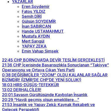
YAZARLAR
Eren Soydemir
Fatoş YILDIZ
Semih DİRİ
Gülsün SOYDEMİR
İnan SABIRCAN
Hande USTAMAHMUT
Mustafa AYDIN
Mert Sarıgül
YAPAY ZEKA
Emin Vahap Şimşek
22:45
CHP BORNOVA’DA DEVİR TESLİM GERÇEKLEŞTİ
21:36
CHP İçerisinde Başarısızlıkla Sonuçlanan “Takiyye”
Operasyonu ve Ortaya Çıkan Yeni Parti
0:38
DEĞİŞİMCİLER “ZOOM” OLDU KALANLAR SAĞLAR
BİZİMDİR! (İZMİR’DE CHP’DE YENİ SOLUK!)
18:03
HIRS-DÜŞÜŞ-TEFEKKÜR
13:02
DERHALCİLER!
20:01
Savaşın Gürültüsünde Kaybolan İnsanlık
20:29
“Haydi geçmiş olsun emeklilere…”
21:53
İnsanlık ve Yapay Zekâ: Kaynak Rekabeti ve
Gelecek Perspektifi