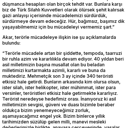
düşmanca hesapları olan birçok tehdit var. Bunlara karşı
biz de Türk Silahlı Kuvvetleri olarak ölürsek şehit kalırsak
gazi anlayışı içerisinde mücadelemizi sürdürdük,
sürdürmeye devam edeceğiz. Hür, bağımsız, başımız dik
yaşayabilmemiz için bu mücadeleyi vermemiz şart.”
Akar, terörle mücadeleye ilişkin ise şu açıklamalarda
bulundu:
“Terörle mücadele artan bir şiddette, tempoda, taarruzi
bir ruhla azim ve kararlılıkla devam ediyor. 40 yıldan beri
asil milletimizin başına musallat olan bu beladan
milletimizi kurtarmakta azimli, kararlı ve buna da
muktediriz. Mehmetçik son 3 ay içinde 340 teröristi
etkisiz hale getirdi. Bunların arkasında kim olursa olsun,
ister silah, ister helikopter, ister mühimmat, ister para
versinler, teröristleri etkisiz hale getirmekte kararlıyız.
Terörist neredeyse hedefimiz orası. İnanıyoruz ki asil
milletimizin sevgisi, güveni ve duası bizimle beraber
oldukça bizim yenemeyeceğimiz zorluk,
aşamayacağımız engel yok. Bizim binlerce yıllık
tarihimizden süzülüp gelen milli, manevi mesleki
değerlerimizle birlikte, anayasa çerçevesinde, yasalar