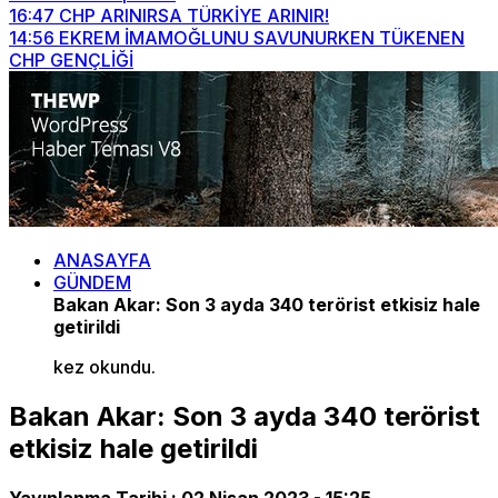
16:47
CHP ARINIRSA TÜRKİYE ARINIR!
14:56
EKREM İMAMOĞLUNU SAVUNURKEN TÜKENEN
CHP GENÇLİĞİ
ANASAYFA
GÜNDEM
Bakan Akar: Son 3 ayda 340 terörist etkisiz hale
getirildi
kez okundu.
Bakan Akar: Son 3 ayda 340 terörist
etkisiz hale getirildi
Yayınlanma Tarihi :
02 Nisan 2023 - 15:25