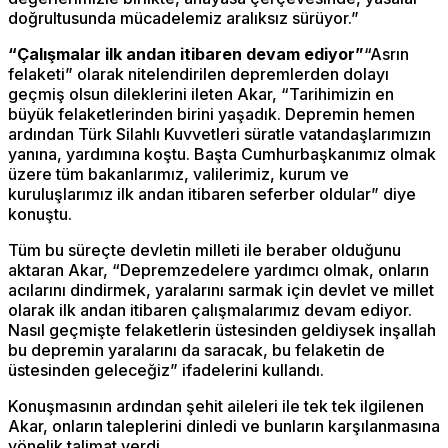
doğrultusunda mücadelemiz aralıksız sürüyor.”
“Çalışmalar ilk andan itibaren devam ediyor”
“Asrın
felaketi” olarak nitelendirilen depremlerden dolayı
geçmiş olsun dileklerini ileten Akar, “Tarihimizin en
büyük felaketlerinden birini yaşadık. Depremin hemen
ardından Türk Silahlı Kuvvetleri süratle vatandaşlarımızın
yanına, yardımına koştu. Başta Cumhurbaşkanımız olmak
üzere tüm bakanlarımız, valilerimiz, kurum ve
kuruluşlarımız ilk andan itibaren seferber oldular” diye
konuştu.
Tüm bu süreçte devletin milleti ile beraber olduğunu
aktaran Akar, “Depremzedelere yardımcı olmak, onların
acılarını dindirmek, yaralarını sarmak için devlet ve millet
olarak ilk andan itibaren çalışmalarımız devam ediyor.
Nasıl geçmişte felaketlerin üstesinden geldiysek inşallah
bu depremin yaralarını da saracak, bu felaketin de
üstesinden geleceğiz” ifadelerini kullandı.
Konuşmasının ardından şehit aileleri ile tek tek ilgilenen
Akar, onların taleplerini dinledi ve bunların karşılanmasına
yönelik talimat verdi.