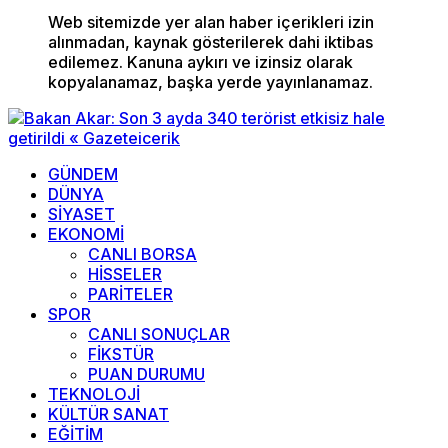
Web sitemizde yer alan haber içerikleri izin
alınmadan, kaynak gösterilerek dahi iktibas
edilemez. Kanuna aykırı ve izinsiz olarak
kopyalanamaz, başka yerde yayınlanamaz.
GÜNDEM
DÜNYA
SİYASET
EKONOMİ
CANLI BORSA
HİSSELER
PARİTELER
SPOR
CANLI SONUÇLAR
FİKSTÜR
PUAN DURUMU
TEKNOLOJİ
KÜLTÜR SANAT
EĞİTİM