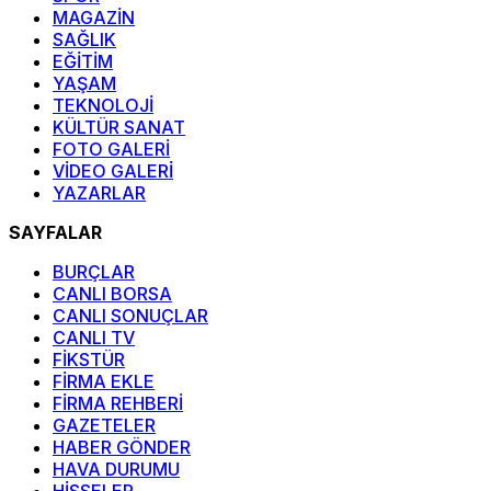
MAGAZİN
SAĞLIK
EĞİTİM
YAŞAM
TEKNOLOJİ
KÜLTÜR SANAT
FOTO GALERİ
VİDEO GALERİ
YAZARLAR
SAYFALAR
BURÇLAR
CANLI BORSA
CANLI SONUÇLAR
CANLI TV
FİKSTÜR
FİRMA EKLE
FİRMA REHBERİ
GAZETELER
HABER GÖNDER
HAVA DURUMU
HİSSELER