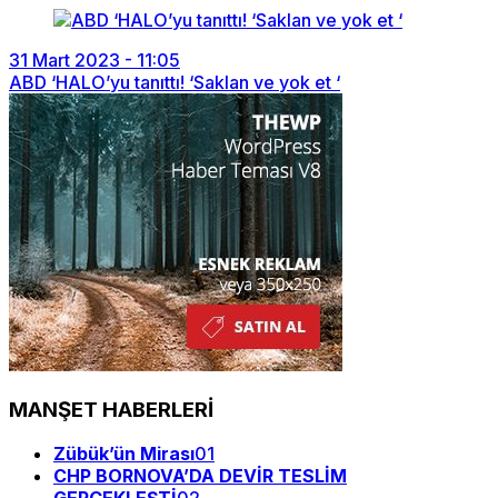
31 Mart 2023 - 11:05
ABD ‘HALO’yu tanıttı! ‘Saklan ve yok et ‘
MANŞET HABERLERİ
Zübük’ün Mirası
01
CHP BORNOVA’DA DEVİR TESLİM