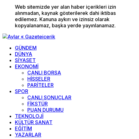
Web sitemizde yer alan haber içerikleri izin
alınmadan, kaynak gösterilerek dahi iktibas
edilemez. Kanuna aykırı ve izinsiz olarak
kopyalanamaz, başka yerde yayınlanamaz.
GÜNDEM
DÜNYA
SİYASET
EKONOMİ
CANLI BORSA
HİSSELER
PARİTELER
SPOR
CANLI SONUÇLAR
FİKSTÜR
PUAN DURUMU
TEKNOLOJİ
KÜLTÜR SANAT
EĞİTİM
YAZARLAR