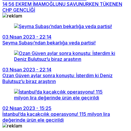
14:56
EKREM İMAMOĞLUNU SAVUNURKEN TÜKENEN
CHP GENÇLİĞİ
03 Nisan 2023 - 22:14
Şeyma Subaşı’ndan bekarlığa veda partisi!
03 Nisan 2023 - 22:14
Ozan Güven aylar sonra konuştu: İsterdim ki Deniz
Bulutsuz’u biraz araştırın
02 Nisan 2023 - 15:25
İstanbul’da kaçakçılık operasyonu! 115 milyon lira
değerinde ürün ele geçirildi