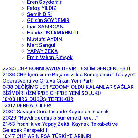
Eren Soydemir
Fatoş YILDIZ
Semih DİRİ
Gülsün SOYDEMİR
İnan SABIRCAN
Hande USTAMAHMUT
Mustafa AYDIN
Mert Sarıgül
YAPAY ZEKA
Emin Vahap Şimşek
22:45
CHP BORNOVA’DA DEVİR TESLİM GERÇEKLEŞTİ
21:36
CHP İçerisinde Başarısızlıkla Sonuçlanan “Takiyye”
Operasyonu ve Ortaya Çıkan Yeni Parti
0:38
DEĞİŞİMCİLER “ZOOM” OLDU KALANLAR SAĞLAR
BİZİMDİR! (İZMİR’DE CHP’DE YENİ SOLUK!)
18:03
HIRS-DÜŞÜŞ-TEFEKKÜR
13:02
DERHALCİLER!
20:01
Savaşın Gürültüsünde Kaybolan İnsanlık
20:29
“Haydi geçmiş olsun emeklilere…”
21:53
İnsanlık ve Yapay Zekâ: Kaynak Rekabeti ve
Gelecek Perspektifi
16:47
CHP ARINIRSA TÜRKİYE ARINIR!