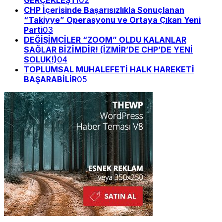
GERÇEKLEŞTİ
02
CHP İçerisinde Başarısızlıkla Sonuçlanan
“Takiyye” Operasyonu ve Ortaya Çıkan Yeni
Parti
03
DEĞİŞİMCİLER “ZOOM” OLDU KALANLAR
SAĞLAR BİZİMDİR! (İZMİR’DE CHP’DE YENİ
SOLUK!)
04
TOPLUMSAL MUHALEFETİ HALK HAREKETİ
BAŞARABİLİR
05